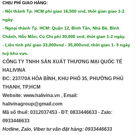
CHỊU PHÍ GIAO HÀNG:
- Nội thành Tp. HCM phí giao 16,500 vnd, thời gian giao 1-2
ngày.
- Ngoại thành Tp. HCM: Quận 12, Bình Tân, Nhà Bè, Bình
Chánh, Hốc Môn, Củ Chi phí 30,000 vnd, thời gian 1-2 ngày.
- Liên tỉnh phí giao 33,000vnd - 35,000vnd, thời gian 1- 5 ngày
tuỳ khu vực.
CÔNG TY TNHH SẢN XUẤT THƯƠNG MẠI QUỐC TẾ
HALIVINA
ĐC: 237/70A HÒA BÌNH, KHU PHỐ 35, PHƯỜNG PHÚ
THẠNH, TP.HCM
Website: www.halivina.vn , Email:
halivinagroup@gmail.com
Mã số thuế: 0312037453 - ĐT: 0833446633 - Zalo:
0933446633
Hotline, Zalo, Viber tư vấn đặt hàng: 0933446633