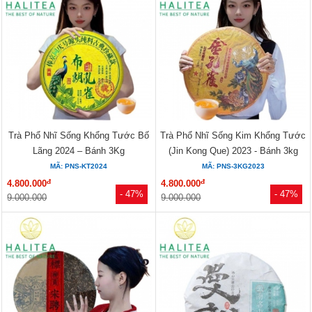
Trà Phổ Nhĩ Sống Khổng Tước Bố
Trà Phổ Nhĩ Sống Kim Khổng Tước
Lãng 2024 – Bánh 3Kg
(Jin Kong Que) 2023 - Bánh 3kg
MÃ: PNS-KT2024
MÃ: PNS-3KG2023
đ
đ
4.800.000
4.800.000
- 47%
- 47%
9.000.000
9.000.000