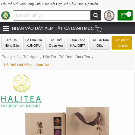
Trà Phổ Nhĩ Viên Long Châu Hoa Kết Hợp Trà Cổ & Hoa Tự Nhiên
0
NHẤN VÀO ĐÂY XEM TẤT CẢ DANH MỤC
Trà Đại
Bộ Pha Trà
Trà Thiết
Quà Tặng
Trà Túi Tam
Sản phẩm
Hồng Bào
KUNGFU
Quan Âm
HALIGIFT
Giác
mới nhất
Trang chủ
›
Trà Ngon
›
Hắc Trà - Trà Đen - Dark Tea
›
Trà Phổ Nhĩ Sống - Sinh Trà