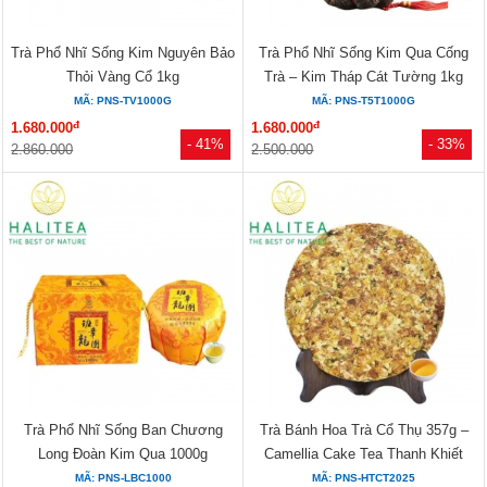
Trà Phổ Nhĩ Sống Kim Nguyên Bảo
Trà Phổ Nhĩ Sống Kim Qua Cống
Thỏi Vàng Cổ 1kg
Trà – Kim Tháp Cát Tường 1kg
MÃ: PNS-TV1000G
MÃ: PNS-T5T1000G
đ
đ
1.680.000
1.680.000
- 41%
- 33%
2.860.000
2.500.000
Trà Phổ Nhĩ Sống Ban Chương
Trà Bánh Hoa Trà Cổ Thụ 357g –
Long Đoàn Kim Qua 1000g
Camellia Cake Tea Thanh Khiết
MÃ: PNS-LBC1000
MÃ: PNS-HTCT2025