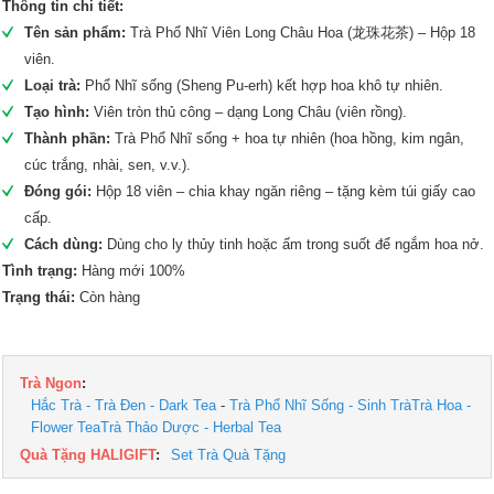
Thông tin chi tiết:
Tên sản phẩm:
Trà Phổ Nhĩ Viên Long Châu Hoa (龙珠花茶) – Hộp 18
viên.
Loại trà:
Phổ Nhĩ sống (Sheng Pu-erh) kết hợp hoa khô tự nhiên.
Tạo hình:
Viên tròn thủ công – dạng Long Châu (viên rồng).
Thành phần:
Trà Phổ Nhĩ sống + hoa tự nhiên (hoa hồng, kim ngân,
cúc trắng, nhài, sen, v.v.).
Đóng gói:
Hộp 18 viên – chia khay ngăn riêng – tặng kèm túi giấy cao
cấp.
Cách dùng:
Dùng cho ly thủy tinh hoặc ấm trong suốt để ngắm hoa nở.
Tình trạng:
Hàng mới 100%
Trạng thái:
Còn hàng
Trà Ngon
:
Hắc Trà - Trà Đen - Dark Tea
-
Trà Phổ Nhĩ Sống - Sinh Trà
Trà Hoa -
Flower Tea
Trà Thảo Dược - Herbal Tea
Quà Tặng HALIGIFT
:
Set Trà Quà Tặng