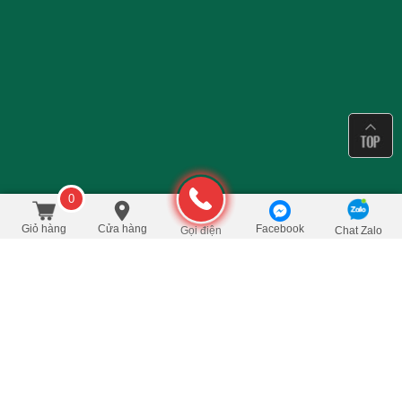
0
290.000
/Hộp
đ
Đặt mua
400.000
Giỏ hàng
Cửa hàng
Facebook
Gọi điện
Chat Zalo
SIÊU THỊ TRÀ © 2017 SIEUTHITRA.VN ALL RIGHTS RESERVED.