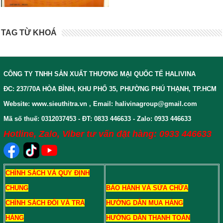
TAG TỪ KHOÁ
CÔNG TY TNHH SẢN XUẤT THƯƠNG MẠI QUỐC TẾ HALIVINA
ĐC: 237/70A HÒA BÌNH, KHU PHỐ 35, PHƯỜNG PHÚ THẠNH, TP.HCM
Website: www.sieuthitra.vn , Email: halivinagroup@gmail.com
Mã số thuế: 0312037453 - ĐT: 0833 446633 - Zalo: 0933 446633
Hotline, Zalo, Viber tư vấn đặt hàng: 0933 446633
CHÍNH SÁCH VÀ QUY ĐỊNH
CHUNG
BẢO HÀNH VÀ SỬA CHỮA
CHÍNH SÁCH ĐỔI VÀ TRẢ
HƯỚNG DẪN MUA HÀNG
HÀNG
HƯỚNG DẪN THANH TOÁN