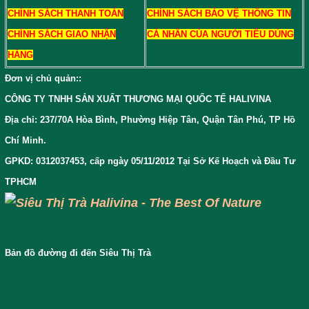
CHÍNH SÁCH THANH TOÁN
CHÍNH SÁCH BẢO VỆ THÔNG TIN
CHÍNH SÁCH GIAO NHẬN
CÁ NHÂN CỦA NGƯỜI TIÊU DÙNG
HÀNG
Đơn vị chủ quản:
:
CÔNG TY TNHH SẢN XUẤT THƯƠNG MẠI QUỐC TẾ HALIVINA
Địa chỉ: 237/70A Hòa Bình, Phường Hiệp Tân, Quận Tân Phú, TP Hồ
Chí Minh.
GPKD: 0312037453, cấp ngày 05/11/2012 Tại Sở Kế Hoạch và Đầu Tư
TPHCM
Bản đồ đường đi đến Siêu Thị Trà