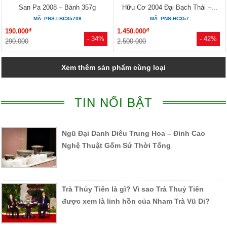
San Pa 2008 – Bánh 357g
Hữu Cơ 2004 Đại Bạch Thái –...
MÃ: PNS-LBC35708
MÃ: PNS-HC357
đ
đ
190.000
1.450.000
- 34%
- 42%
290.000
2.500.000
Xem thêm sản phẩm cùng loại
TIN NỔI BẬT
Ngũ Đại Danh Diêu Trung Hoa – Đỉnh Cao
Nghệ Thuật Gốm Sứ Thời Tống
Trà Thủy Tiên là gì? Vì sao Trà Thuỷ Tiên
được xem là linh hồn của Nham Trà Vũ Di?