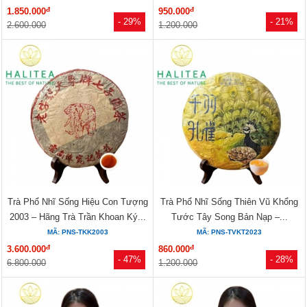
đ
đ
1.850.000
950.000
- 29%
- 21%
2.600.000
1.200.000
Trà Phổ Nhĩ Sống Hiệu Con Tượng
Trà Phổ Nhĩ Sống Thiên Vũ Khổng
2003 – Hãng Trà Trần Khoan Ký...
Tước Tây Song Bản Nạp –...
MÃ: PNS-TKK2003
MÃ: PNS-TVKT2023
đ
đ
3.600.000
860.000
- 47%
- 28%
6.800.000
1.200.000