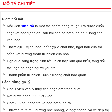
MÔ TẢ CHI TIẾT
Điểm nổi bật:
Mỗi viên
sinh trà
là một tác phẩm nghệ thuật: Trà được cuốn
chặt với hoa tự nhiên, sau khi pha sẽ nở bung như “long châu
khai hoa”.
Thơm dịu – vị hài hòa: Kết hợp vị chát nhẹ, ngọt hậu của trà
sống với hương thơm tự nhiên của hoa.
Hộp quà sang trọng, tinh tế: Thích hợp làm quà biếu, tặng đối
tác, bạn bè hoặc người yêu trà.
Thành phần tự nhiên 100%: Không chất bảo quản.
Cách dùng gợi ý:
Cho 1 viên vào ly thủy tinh hoặc ấm trong suốt.
Rót nước nóng 90–95°C vào.
Chờ 2–3 phút cho trà và hoa nở bung ra.
Thưởng thức mùi hương nhẹ nhàng, vị ngọt thanh, và vẻ đẹp thị