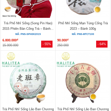
Trà Phổ Nhĩ Sống (Song Pin Hao)
Phổ Nhĩ Sống Mạn Tùng Cống Trà
2015 Phiên Bản Cống Trà – Bánh...
2023 – Bánh 100g
MÃ: PNS-SPH3K2015
MÃ: PNS-MTCT100
đ
đ
6.800.000
90.000
- 55%
- 64%
15.000.000
250.000
Trà Phổ Nhĩ Sống Lão Ban Chương
Trà Phổ Nhĩ Sống Lão Ban Chương