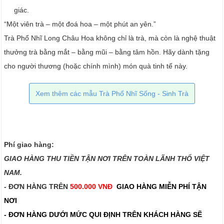
giác.
“Một viên trà – một đoá hoa – một phút an yên.”
Trà Phổ Nhĩ Long Châu Hoa không chỉ là trà, mà còn là nghệ thuật
thưởng trà bằng mắt – bằng mũi – bằng tâm hồn. Hãy dành tặng
cho người thương (hoặc chính mình) món quà tinh tế này.
Xem thêm các mẫu Trà Phổ Nhĩ Sống - Sinh Trà
Phí giao hàng:
GIAO HÀNG THU TIỀN TẬN NƠI TRÊN TOÀN LÃNH THỔ VIỆT
NAM.​​
- ĐƠN HÀNG TRÊN
500.000 VNĐ
GIAO HÀNG MIỄN PHÍ TẬN
NƠI
- ĐƠN HÀNG DƯỚI MỨC QUI ĐỊNH TRÊN
KHÁCH HÀNG SẼ