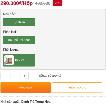
290.000
/Hộp
đ
400.000
-28%
Màu sắc:
Tự nhiên
Phân loại:
Trà Phổ Nhĩ Sống
Khối lượng:
18 Viên
(Chọn số lượng)
+
–
Nhà sản xuất:
Danh Trà Trung Hoa