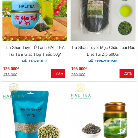
Trà Shan Tuyết Ủ Lạnh HALITEA
Trà Shan Tuyết Mộc Châu Loại Đặc
Túi Tam Giác Hộp Thiếc 50g/
Biệt Túi Zip 500Gr
hộp/...
MÃ: TTG-STUL50
MÃ: TXVN-STCT500
đ
đ
125.000
195.000
- 29%
- 22%
175.000
250.000