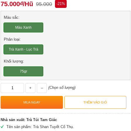
75.000
/Hũ
đ
95.000
-21%
Màu sắc:
Màu Xanh
Phân loại:
Trà Xanh - Lục Trà
Khối lượng:
75gr
(Chọn số lượng)
+
–
Nhà sản xuất:
Trà Túi Tam Giác
Tên sản phẩm: Trà Shan Tuyết Cổ Thụ.