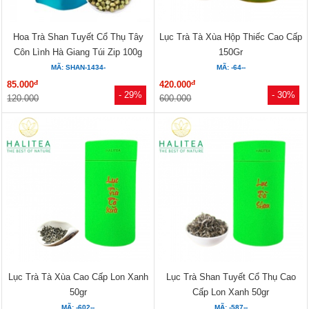
Hoa Trà Shan Tuyết Cổ Thụ Tây
Lục Trà Tà Xùa Hộp Thiếc Cao Cấp
Côn Lình Hà Giang Túi Zip 100g
150Gr
MÃ: SHAN-1434-
MÃ: -64--
đ
đ
85.000
420.000
- 29%
- 30%
120.000
600.000
Lục Trà Tà Xùa Cao Cấp Lon Xanh
Lục Trà Shan Tuyết Cổ Thụ Cao
50gr
Cấp Lon Xanh 50gr
MÃ: -602--
MÃ: -587--