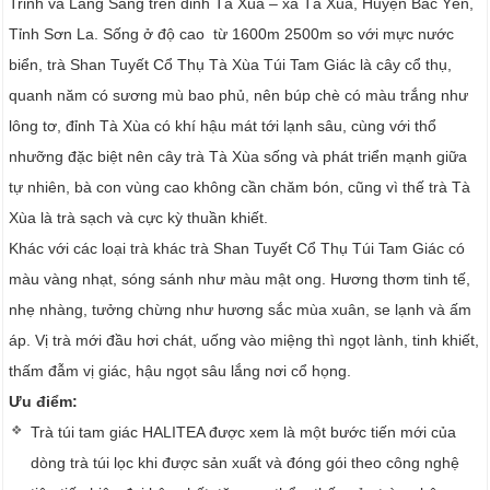
Trinh và Làng Sáng trên đỉnh Tà Xùa – xã Tà Xùa, Huyện Bắc Yên,
Tỉnh Sơn La. Sống ở độ cao từ 1600m 2500m so với mực nước
biển, trà Shan Tuyết Cổ Thụ Tà Xùa Túi Tam Giác là cây cổ thụ,
quanh năm có sương mù bao phủ, nên búp chè có màu trắng như
lông tơ, đỉnh Tà Xùa có khí hậu mát tới lạnh sâu, cùng với thổ
nhưỡng đặc biệt nên cây trà Tà Xùa sống và phát triển mạnh giữa
tự nhiên, bà con vùng cao không cần chăm bón, cũng vì thế trà Tà
Xùa là trà sạch và cực kỳ thuần khiết.
Khác với các loại trà khác trà Shan Tuyết Cổ Thụ Túi Tam Giác có
màu vàng nhạt, sóng sánh như màu mật ong. Hương thơm tinh tế,
nhẹ nhàng, tưởng chừng như hương sắc mùa xuân, se lạnh và ấm
áp. Vị trà mới đầu hơi chát, uống vào miệng thì ngọt lành, tinh khiết,
thấm đẫm vị giác, hậu ngọt sâu lắng nơi cổ họng.
Ưu điểm:
Trà túi tam giác HALITEA được xem là một bước tiến mới của
dòng trà túi lọc khi được sản xuất và đóng gói theo công nghệ