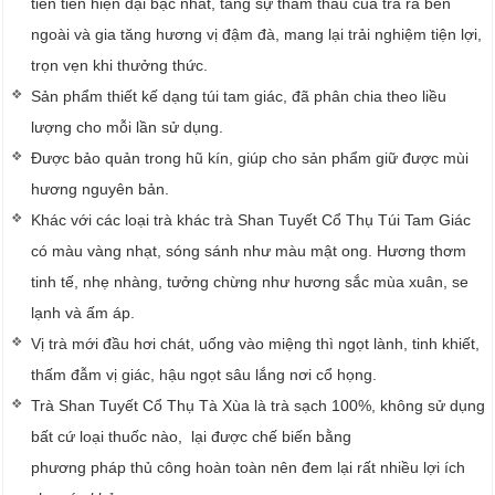
tiên tiến hiện đại bậc nhất, tăng sự thẩm thấu của trà ra bên
ngoài và gia tăng hương vị đậm đà, mang lại trải nghiệm tiện lợi,
trọn vẹn khi thưởng thức.
Sản phẩm thiết kế dạng túi tam giác, đã phân chia theo liều
lượng cho mỗi lần sử dụng.
Được bảo quản trong hũ kín, giúp cho sản phẩm giữ được mùi
hương nguyên bản.
Khác với các loại trà khác trà Shan Tuyết Cổ Thụ Túi Tam Giác
có màu vàng nhạt, sóng sánh như màu mật ong. Hương thơm
tinh tế, nhẹ nhàng, tưởng chừng như hương sắc mùa xuân, se
lạnh và ấm áp.
Vị trà mới đầu hơi chát, uống vào miệng thì ngọt lành, tinh khiết,
thấm đẫm vị giác, hậu ngọt sâu lắng nơi cổ họng.
Trà Shan Tuyết Cổ Thụ Tà Xùa là trà sạch 100%, không sử dụng
bất cứ loại thuốc nào, lại được chế biến bằng
phương pháp thủ công hoàn toàn nên đem lại rất nhiều lợi ích