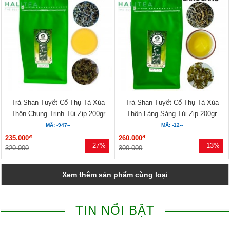
Trà Shan Tuyết Cổ Thụ Tà Xùa
Trà Shan Tuyết Cổ Thụ Tà Xùa
Thôn Chung Trinh Túi Zip 200gr
Thôn Làng Sáng Túi Zip 200gr
MÃ: -947--
MÃ: -12--
đ
đ
235.000
260.000
- 27%
- 13%
320.000
300.000
Xem thêm sản phẩm cùng loại
TIN NỔI BẬT