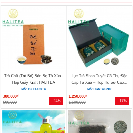
Trà Chít (Trà Bó) Bản Bẹ Tà Xùa -
Lục Trà Shan Tuyết Cổ Thụ Đặc
Hộp Giấy Kraft HALITEA
Cấp Tà Xùa – Hộp Hũ Sứ Cao...
MÃ: TCHIT-180TX
MÃ: HGSTCT-200
đ
đ
380.000
1.250.000
- 24%
- 17%
500.000
1.500.000