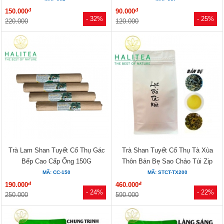
đ
đ
150.000
90.000
- 32%
- 25%
220.000
120.000
Trà Lam Shan Tuyết Cổ Thụ Gác
Trà Shan Tuyết Cổ Thụ Tà Xùa
Bếp Cao Cấp Ống 150G
Thôn Bản Bẹ Sao Chảo Túi Zip
200gr
MÃ: CC-150
MÃ: STCT-TX200
đ
đ
190.000
460.000
- 24%
- 22%
250.000
590.000