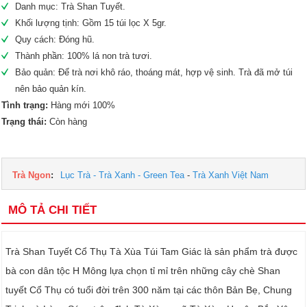
Danh mục: Trà Shan Tuyết.
Khối lượng tịnh: Gồm 15 túi lọc X 5gr.
Quy cách: Đóng hũ.
Thành phần: 100% lá non trà tươi.
Bảo quản: Để trà nơi khô ráo, thoáng mát, hợp vệ sinh. Trà đã mở túi
nên bảo quản kín.
Tình trạng:
Hàng mới 100%
Trạng thái:
Còn hàng
Trà Ngon
:
Lục Trà - Trà Xanh - Green Tea
-
Trà Xanh Việt Nam
MÔ TẢ CHI TIẾT
Trà Shan Tuyết Cổ Thụ Tà Xùa Túi Tam Giác là sản phẩm trà được
bà con dân tộc H Mông lựa chọn tỉ mỉ trên những cây chè Shan
tuyết Cổ Thụ có tuổi đời trên 300 năm tại các thôn Bản Bẹ, Chung