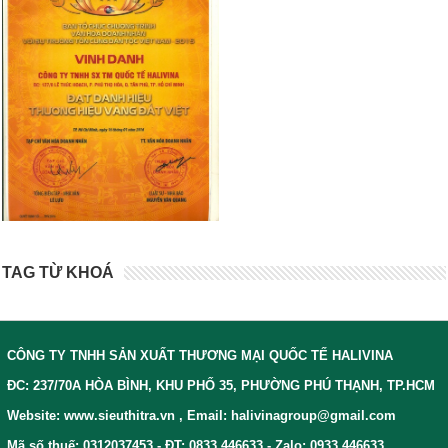
TAG TỪ KHOÁ
CÔNG TY TNHH SẢN XUẤT THƯƠNG MẠI QUỐC TẾ HALIVINA
ĐC: 237/70A HÒA BÌNH, KHU PHỐ 35, PHƯỜNG PHÚ THẠNH, TP.HCM
Website: www.sieuthitra.vn , Email: halivinagroup@gmail.com
Mã số thuế: 0312037453 - ĐT: 0833 446633 - Zalo: 0933 446633