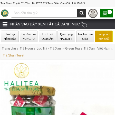
Trà Shan Tuyết Cổ Thụ HALITEA Túi Tam Giác Cao Cấp Hũ 15 Gói
0
NHẤN VÀO ĐÂY XEM TẤT CẢ DANH MỤC
Trà Đại
Bộ Pha Trà
Trà Thiết
Quà Tặng
Trà Túi Tam
Sản phẩm
Hồng Bào
KUNGFU
Quan Âm
HALIGIFT
Giác
mới nhất
Trang chủ
›
Trà Ngon
›
Lục Trà - Trà Xanh - Green Tea
›
Trà Xanh Việt Nam
›
Trà Shan Tuyết