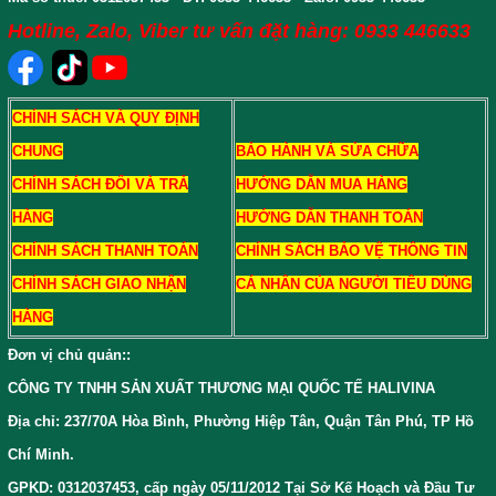
Hotline, Zalo, Viber tư vấn đặt hàng: 0933 446633
CHÍNH SÁCH VÀ QUY ĐỊNH
CHUNG
BẢO HÀNH VÀ SỬA CHỮA
CHÍNH SÁCH ĐỔI VÀ TRẢ
HƯỚNG DẪN MUA HÀNG
HÀNG
HƯỚNG DẪN THANH TOÁN
CHÍNH SÁCH THANH TOÁN
CHÍNH SÁCH BẢO VỆ THÔNG TIN
CHÍNH SÁCH GIAO NHẬN
CÁ NHÂN CỦA NGƯỜI TIÊU DÙNG
HÀNG
Đơn vị chủ quản:
:
CÔNG TY TNHH SẢN XUẤT THƯƠNG MẠI QUỐC TẾ HALIVINA
Địa chỉ: 237/70A Hòa Bình, Phường Hiệp Tân, Quận Tân Phú, TP Hồ
Chí Minh.
GPKD: 0312037453, cấp ngày 05/11/2012 Tại Sở Kế Hoạch và Đầu Tư