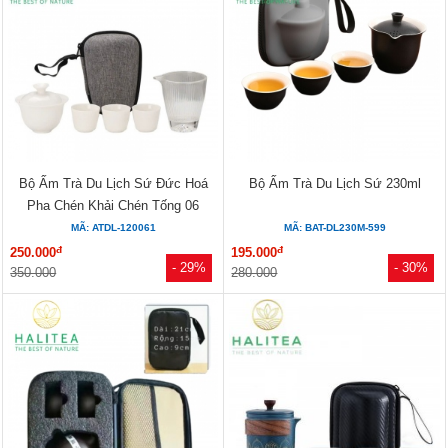
Bộ Ấm Trà Du Lịch Sứ Đức Hoá
Bộ Ấm Trà Du Lịch Sứ 230ml
Pha Chén Khải Chén Tống 06
Món...
MÃ: ATDL-120061
MÃ: BAT-DL230M-599
đ
đ
250.000
195.000
- 29%
- 30%
350.000
280.000