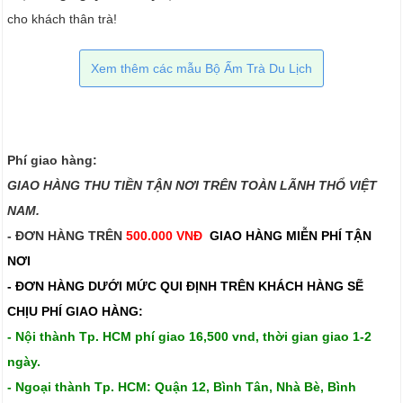
cho khách thân trà!
Xem thêm các mẫu Bộ Ấm Trà Du Lịch
Phí giao hàng:
GIAO HÀNG THU TIỀN TẬN NƠI TRÊN TOÀN LÃNH THỔ VIỆT
NAM.​​
- ĐƠN HÀNG TRÊN
500.000 VNĐ
GIAO HÀNG MIỄN PHÍ TẬN
NƠI
- ĐƠN HÀNG DƯỚI MỨC QUI ĐỊNH TRÊN
KHÁCH HÀNG SẼ
CHỊU PHÍ GIAO HÀNG:
- Nội thành Tp. HCM phí giao 16,500 vnd, thời gian giao 1-2
ngày.
- Ngoại thành Tp. HCM: Quận 12, Bình Tân, Nhà Bè, Bình