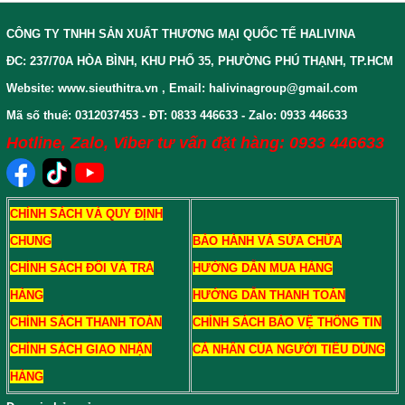
CÔNG TY TNHH SẢN XUẤT THƯƠNG MẠI QUỐC TẾ HALIVINA
ĐC: 237/70A HÒA BÌNH, KHU PHỐ 35, PHƯỜNG PHÚ THẠNH, TP.HCM
Website: www.sieuthitra.vn , Email: halivinagroup@gmail.com
Mã số thuế: 0312037453 - ĐT: 0833 446633 - Zalo: 0933 446633
Hotline, Zalo, Viber tư vấn đặt hàng: 0933 446633
CHÍNH SÁCH VÀ QUY ĐỊNH
CHUNG
BẢO HÀNH VÀ SỬA CHỮA
CHÍNH SÁCH ĐỔI VÀ TRẢ
HƯỚNG DẪN MUA HÀNG
HÀNG
HƯỚNG DẪN THANH TOÁN
CHÍNH SÁCH THANH TOÁN
CHÍNH SÁCH BẢO VỆ THÔNG TIN
CHÍNH SÁCH GIAO NHẬN
CÁ NHÂN CỦA NGƯỜI TIÊU DÙNG
HÀNG