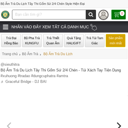
Bộ Ấm Trà Du Lịch Tây Thi Gốm Sứ 2/4 Chén Style Hiện Đại
0
NHẤN VÀO ĐÂY XEM TẤT CẢ DANH MỤC
Trà Đại
Bộ Pha Trà
Trà Thiết
Quà Tặng
Trà Túi Tam
Sản phẩm
Hồng Bào
KUNGFU
Quan Âm
HALIGIFT
Giác
mới nhất
Trang chủ
›
Bộ Ấm Trà
›
Bộ Ấm Trà Du Lịch
@sieuthitra
Bộ Ấm Trà Du Lịch Tây Thi Gốm Sứ 2/4 Chén - Túi Xách Tay Tiện Dụng
#xuhuong
#tradao
#dungcuphatra
#amtra
♬ Graceful Bridge - DJ BAI