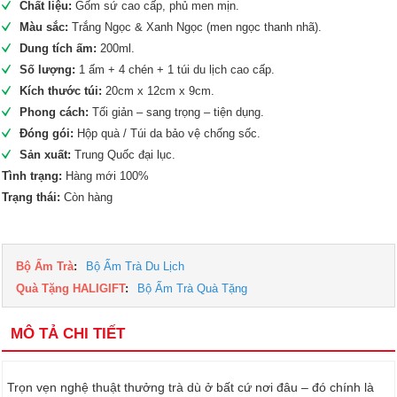
Chất liệu:
Gốm sứ cao cấp, phủ men mịn.
Màu sắc:
Trắng Ngọc & Xanh Ngọc (men ngọc thanh nhã).
Dung tích ấm:
200ml.
Số lượng:
1 ấm + 4 chén + 1 túi du lịch cao cấp.
Kích thước túi:
20cm x 12cm x 9cm.
Phong cách:
Tối giản – sang trọng – tiện dụng.
Đóng gói:
Hộp quà / Túi da bảo vệ chống sốc.
Sản xuất:
Trung Quốc đại lục.
Tình trạng:
Hàng mới 100%
Trạng thái:
Còn hàng
Bộ Ấm Trà
:
Bộ Ấm Trà Du Lịch
Quà Tặng HALIGIFT
:
Bộ Ấm Trà Quà Tặng
MÔ TẢ CHI TIẾT
Trọn vẹn nghệ thuật thưởng trà dù ở bất cứ nơi đâu – đó chính là