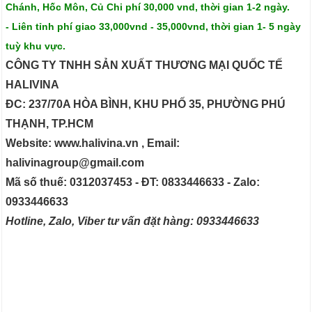
Chánh, Hốc Môn, Củ Chi phí 30,000 vnd, thời gian 1-2 ngày.
- Liên tỉnh phí giao 33,000vnd - 35,000vnd, thời gian 1- 5 ngày
tuỳ khu vực.
CÔNG TY TNHH SẢN XUẤT THƯƠNG MẠI QUỐC TẾ
HALIVINA
ĐC: 237/70A HÒA BÌNH, KHU PHỐ 35, PHƯỜNG PHÚ
THẠNH, TP.HCM
Website: www.halivina.vn , Email:
halivinagroup@gmail.com
Mã số thuế: 0312037453 - ĐT: 0833446633 - Zalo:
0933446633
Hotline, Zalo, Viber tư vấn đặt hàng: 0933446633