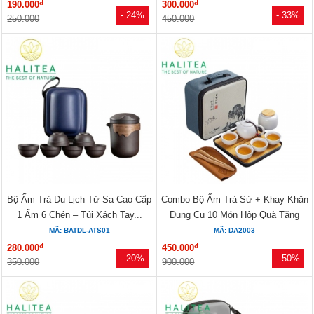
đ
đ
190.000
300.000
- 24%
- 33%
250.000
450.000
Bộ Ấm Trà Du Lịch Tử Sa Cao Cấp
Combo Bộ Ấm Trà Sứ + Khay Khăn
1 Ấm 6 Chén – Túi Xách Tay...
Dụng Cụ 10 Món Hộp Quà Tặng
MÃ: BATDL-ATS01
MÃ: DA2003
đ
đ
280.000
450.000
- 20%
- 50%
350.000
900.000