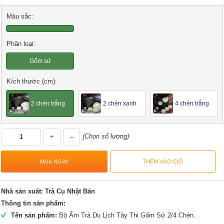
Màu sắc:
Phân loại:
Gốm sứ
Kích thước (cm):
2 chén trắng
2 chén xanh
4 chén trắng
(Chọn số lượng)
+
–
Nhà sản xuất:
Trà Cụ Nhật Bản
Thông tin sản phẩm:
Tên sản phẩm:
Bộ Ấm Trà Du Lịch Tây Thi Gốm Sứ 2/4 Chén.