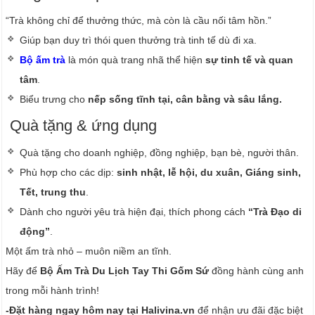
“Trà không chỉ để thưởng thức, mà còn là cầu nối tâm hồn.”
Giúp bạn duy trì thói quen thưởng trà tinh tế dù đi xa.
Bộ ấm trà
là món quà trang nhã thể hiện
sự tinh tế và quan
tâm
.
Biểu trưng cho
nếp sống tĩnh tại, cân bằng và sâu lắng.
Quà tặng & ứng dụng
Quà tặng cho doanh nghiệp, đồng nghiệp, bạn bè, người thân.
Phù hợp cho các dịp:
sinh nhật, lễ hội, du xuân, Giáng sinh,
Tết, trung thu
.
Dành cho người yêu trà hiện đại, thích phong cách
“Trà Đạo di
động”
.
Một ấm trà nhỏ – muôn niềm an tĩnh.
Hãy để
Bộ Ấm Trà Du Lịch Tay Thi Gốm Sứ
đồng hành cùng anh
trong mỗi hành trình!
-Đặt hàng ngay hôm nay tại Halivina.vn
để nhận ưu đãi đặc biệt