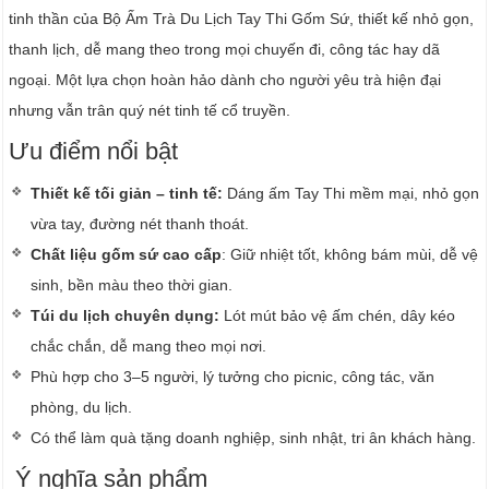
tinh thần của Bộ Ấm Trà Du Lịch Tay Thi Gốm Sứ, thiết kế nhỏ gọn,
thanh lịch, dễ mang theo trong mọi chuyến đi, công tác hay dã
ngoại. Một lựa chọn hoàn hảo dành cho người yêu trà hiện đại
nhưng vẫn trân quý nét tinh tế cổ truyền.
Ưu điểm nổi bật
Thiết kế tối giản – tinh tế:
Dáng ấm Tay Thi mềm mại, nhỏ gọn
vừa tay, đường nét thanh thoát.
Chất liệu gốm sứ cao cấp
: Giữ nhiệt tốt, không bám mùi, dễ vệ
sinh, bền màu theo thời gian.
Túi du lịch chuyên dụng:
Lót mút bảo vệ ấm chén, dây kéo
chắc chắn, dễ mang theo mọi nơi.
Phù hợp cho 3–5 người, lý tưởng cho picnic, công tác, văn
phòng, du lịch.
Có thể làm quà tặng doanh nghiệp, sinh nhật, tri ân khách hàng.
Ý nghĩa sản phẩm