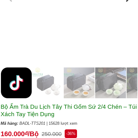
Bộ Ấm Trà Du Lịch Tây Thi Gốm Sứ 2/4 Chén – Túi
Xách Tay Tiện Dụng
Mã hàng:
BADL-TTS201
| 15628 lượt xem
160.000
/Bộ
đ
250.000
-36%