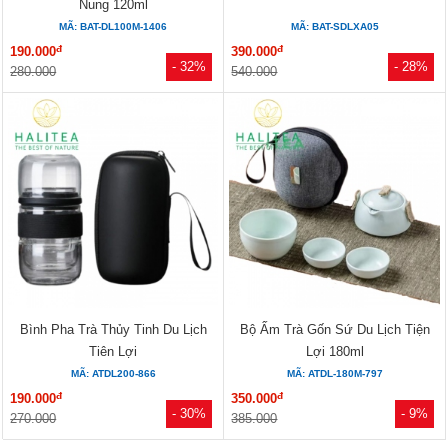
Nung 120ml
MÃ: BAT-DL100M-1406
MÃ: BAT-SDLXA05
đ
đ
190.000
390.000
- 32%
- 28%
280.000
540.000
Bình Pha Trà Thủy Tinh Du Lịch
Bộ Ấm Trà Gốn Sứ Du Lịch Tiện
Tiên Lợi
Lợi 180ml
MÃ: ATDL200-866
MÃ: ATDL-180M-797
đ
đ
190.000
350.000
- 30%
- 9%
270.000
385.000