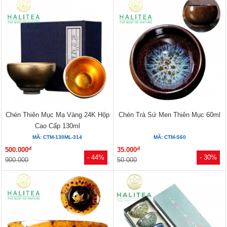
Chén Thiên Mục Mạ Vàng 24K Hộp
Chén Trà Sứ Men Thiên Mục 60ml
Cao Cấp 130ml
MÃ: CTM-130ML-314
MÃ: CTM-S60
đ
đ
500.000
35.000
- 44%
- 30%
900.000
50.000