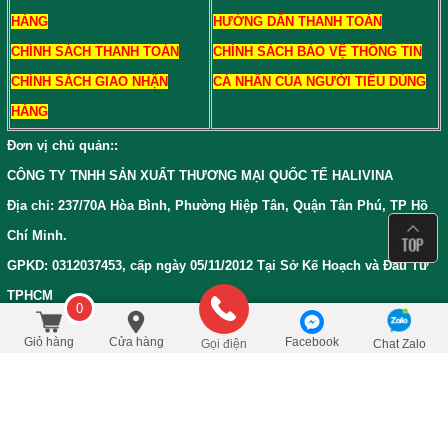
HÀNG
HƯỚNG DẪN THANH TOÁN
CHÍNH SÁCH THANH TOÁN
CHÍNH SÁCH BẢO VỆ THÔNG TIN
CHÍNH SÁCH GIAO NHẬN
CÁ NHÂN CỦA NGƯỜI TIÊU DÙNG
HÀNG
Đơn vị chủ quản:
:
CÔNG TY TNHH SẢN XUẤT THƯƠNG MẠI QUỐC TẾ HALIVINA
Địa chỉ: 237/70A Hòa Bình, Phường Hiệp Tân, Quận Tân Phú, TP Hồ
Chí Minh.
GPKD: 0312037453, cấp ngày 05/11/2012 Tại Sở Kế Hoạch và Đầu Tư
TPHCM
0
150.000
/Cái
đ
Đặt mua
300.000
Giỏ hàng
Cửa hàng
Facebook
Gọi điện
Chat Zalo
Bản đồ đường đi đến Siêu Thị Trà