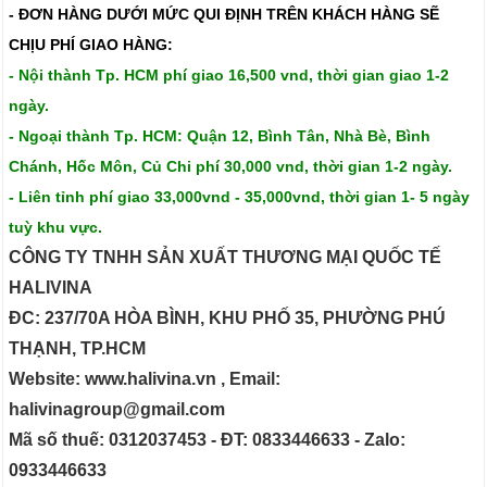
- ĐƠN HÀNG DƯỚI MỨC QUI ĐỊNH TRÊN
KHÁCH HÀNG SẼ
CHỊU PHÍ GIAO HÀNG:
- Nội thành Tp. HCM phí giao 16,500 vnd, thời gian giao 1-2
ngày.
- Ngoại thành Tp. HCM: Quận 12, Bình Tân, Nhà Bè, Bình
Chánh, Hốc Môn, Củ Chi phí 30,000 vnd, thời gian 1-2 ngày.
- Liên tỉnh phí giao 33,000vnd - 35,000vnd, thời gian 1- 5 ngày
tuỳ khu vực.
CÔNG TY TNHH SẢN XUẤT THƯƠNG MẠI QUỐC TẾ
HALIVINA
ĐC: 237/70A HÒA BÌNH, KHU PHỐ 35, PHƯỜNG PHÚ
THẠNH, TP.HCM
Website: www.halivina.vn , Email:
halivinagroup@gmail.com
Mã số thuế: 0312037453 - ĐT: 0833446633 - Zalo:
0933446633