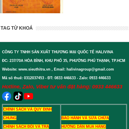
TAG TỪ KHOÁ
CÔNG TY TNHH SẢN XUẤT THƯƠNG MẠI QUỐC TẾ HALIVINA
ĐC: 237/70A HÒA BÌNH, KHU PHỐ 35, PHƯỜNG PHÚ THẠNH, TP.HCM
Website: www.sieuthitra.vn , Email: halivinagroup@gmail.com
Mã số thuế: 0312037453 - ĐT: 0833 446633 - Zalo: 0933 446633
Hotline, Zalo, Viber tư vấn đặt hàng: 0933 446633
CHÍNH SÁCH VÀ QUY ĐỊNH
CHUNG
BẢO HÀNH VÀ SỬA CHỮA
CHÍNH SÁCH ĐỔI VÀ TRẢ
HƯỚNG DẪN MUA HÀNG