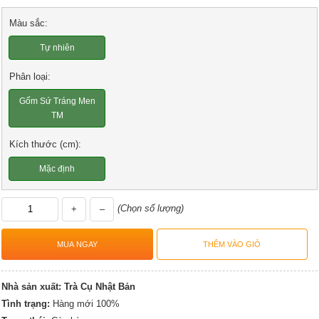
Màu sắc:
Tự nhiên
Phân loại:
Gốm Sứ Tráng Men
TM
Kích thước (cm):
Mặc định
(Chọn số lượng)
+
–
Nhà sản xuất:
Trà Cụ Nhật Bản
Tình trạng:
Hàng mới 100%