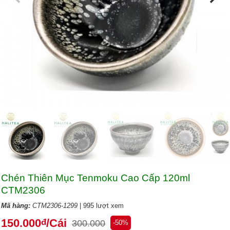
Chén Thiên Mục Tenmoku Cao Cấp 120ml
CTM2306
Mã hàng:
CTM2306-1299
| 995 lượt xem
150.000
/Cái
đ
300.000
-50%