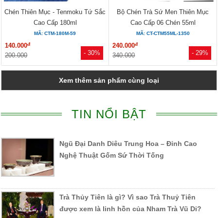
Chén Thiên Mục - Tenmoku Tứ Sắc
Bộ Chén Trà Sứ Men Thiên Mục
Cao Cấp 180ml
Cao Cấp 06 Chén 55ml
MÃ: CTM-180M-59
MÃ: CT-CTM55ML-1350
đ
đ
140.000
240.000
- 30%
- 29%
200.000
340.000
Xem thêm sản phẩm cùng loại
TIN NỔI BẬT
Ngũ Đại Danh Diêu Trung Hoa – Đỉnh Cao
Nghệ Thuật Gốm Sứ Thời Tống
Trà Thủy Tiên là gì? Vì sao Trà Thuỷ Tiên
được xem là linh hồn của Nham Trà Vũ Di?