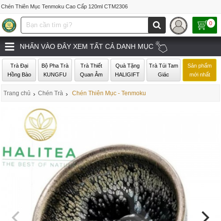
Chén Thiên Mục Tenmoku Cao Cấp 120ml CTM2306
0
NHẤN VÀO ĐÂY XEM TẤT CẢ DANH MỤC
Trà Đại
Bộ Pha Trà
Trà Thiết
Quà Tặng
Trà Túi Tam
Sản phẩm
Hồng Bào
KUNGFU
Quan Âm
HALIGIFT
Giác
mới nhất
Trang chủ
›
Chén Trà
›
Chén Thiên Mục - Tenmoku