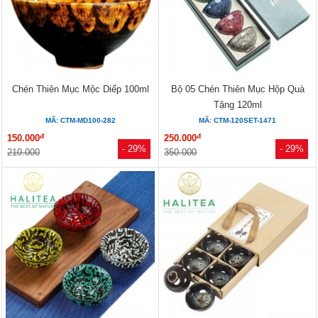
Chén Thiên Mục Mộc Diếp 100ml
Bộ 05 Chén Thiên Mục Hộp Quà
Tặng 120ml
MÃ: CTM-MD100-282
MÃ: CTM-120SET-1471
đ
đ
150.000
250.000
- 29%
- 29%
210.000
350.000