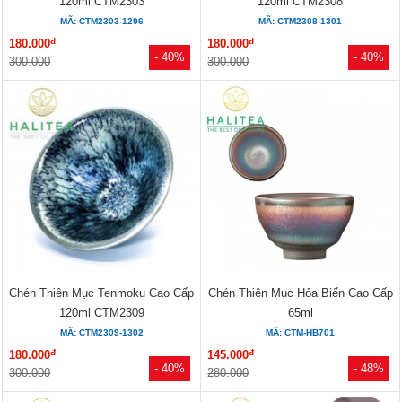
120ml CTM2303
120ml CTM2308
MÃ: CTM2303-1296
MÃ: CTM2308-1301
đ
đ
180.000
180.000
- 40%
- 40%
300.000
300.000
Chén Thiên Mục Tenmoku Cao Cấp
Chén Thiên Mục Hỏa Biến Cao Cấp
120ml CTM2309
65ml
MÃ: CTM2309-1302
MÃ: CTM-HB701
đ
đ
180.000
145.000
- 40%
- 48%
300.000
280.000