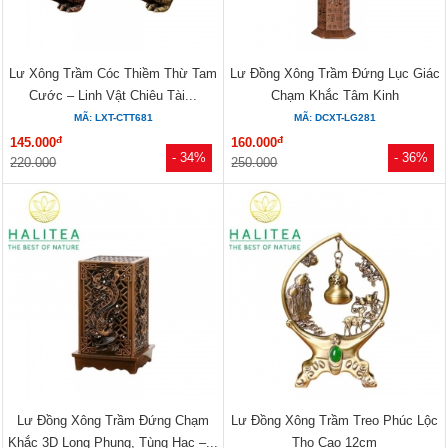
Lư Xông Trầm Cóc Thiềm Thừ Tam
Lư Đồng Xông Trầm Đứng Lục Giác
Cước – Linh Vật Chiêu Tài...
Chạm Khắc Tâm Kinh
MÃ: LXT-CTT681
MÃ: DCXT-LG281
đ
đ
145.000
160.000
- 34%
- 36%
220.000
250.000
Lư Đồng Xông Trầm Đứng Chạm
Lư Đồng Xông Trầm Treo Phúc Lộc
Khắc 3D Long Phụng, Tùng Hạc –...
Thọ Cao 12cm