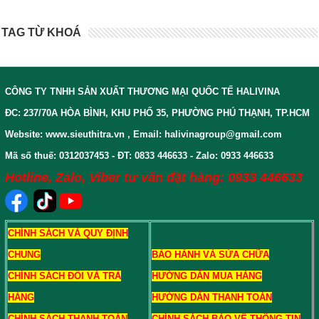
TAG TỪ KHOÁ
CÔNG TY TNHH SẢN XUẤT THƯƠNG MẠI QUỐC TẾ HALIVINA
ĐC: 237/70A HÒA BÌNH, KHU PHỐ 35, PHƯỜNG PHÚ THẠNH, TP.HCM
Website: www.sieuthitra.vn , Email: halivinagroup@gmail.com
Mã số thuế: 0312037453 - ĐT: 0833 446633 - Zalo: 0933 446633
Hotline, Zalo, Viber tư vấn đặt hàng: 0933 446633
CHÍNH SÁCH VÀ QUY ĐỊNH
CHUNG
BẢO HÀNH VÀ SỬA CHỮA
CHÍNH SÁCH ĐỔI VÀ TRẢ
HƯỚNG DẪN MUA HÀNG
HÀNG
HƯỚNG DẪN THANH TOÁN
CHÍNH SÁCH THANH TOÁN
CHÍNH SÁCH BẢO VỆ THÔNG TIN