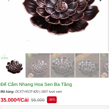
Đế Cắm Nhang Hoa Sen Ba Tầng
Mã hàng:
DCXT-HS3T-420
| 1657 lượt xem
35.000
/Cái
đ
55.000
-36%