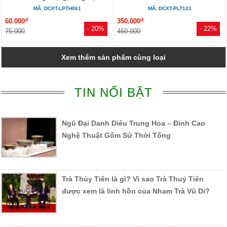
MÃ: DCXT-LPTH061
MÃ: DCXT-PLT121
đ
đ
60.000
350.000
- 20%
- 22%
75.000
450.000
Xem thêm sản phẩm cùng loại
TIN NỔI BẬT
Ngũ Đại Danh Diêu Trung Hoa – Đỉnh Cao
Nghệ Thuật Gốm Sứ Thời Tống
Trà Thủy Tiên là gì? Vì sao Trà Thuỷ Tiên
được xem là linh hồn của Nham Trà Vũ Di?