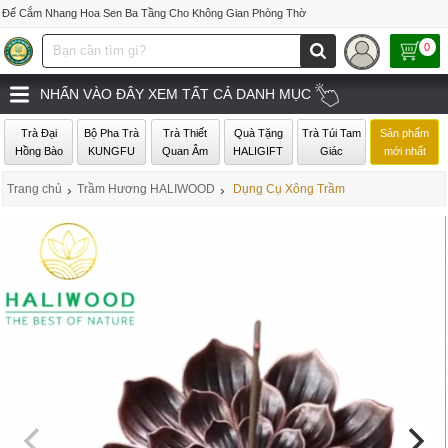
Đế Cắm Nhang Hoa Sen Ba Tầng Cho Không Gian Phòng Thờ
0
NHẤN VÀO ĐÂY XEM TẤT CẢ DANH MỤC
Trà Đại
Bộ Pha Trà
Trà Thiết
Quà Tặng
Trà Túi Tam
Sản phẩm
Hồng Bào
KUNGFU
Quan Âm
HALIGIFT
Giác
mới nhất
Trang chủ
›
Trầm Hương HALIWOOD
›
Dụng Cụ Xông Trầm