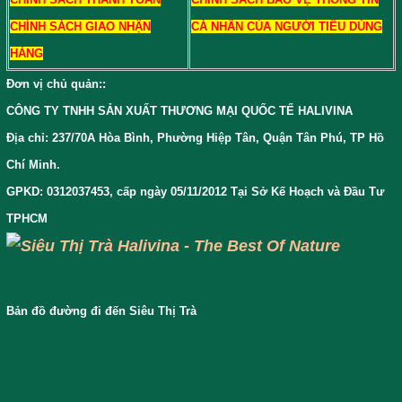
CHÍNH SÁCH GIAO NHẬN
CÁ NHÂN CỦA NGƯỜI TIÊU DÙNG
HÀNG
Đơn vị chủ quản:
:
CÔNG TY TNHH SẢN XUẤT THƯƠNG MẠI QUỐC TẾ HALIVINA
Địa chỉ: 237/70A Hòa Bình, Phường Hiệp Tân, Quận Tân Phú, TP Hồ
Chí Minh.
GPKD: 0312037453, cấp ngày 05/11/2012 Tại Sở Kế Hoạch và Đầu Tư
TPHCM
Bản đồ đường đi đến Siêu Thị Trà