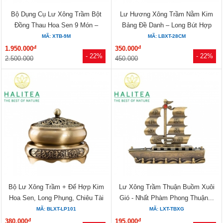
Bộ Dụng Cụ Lư Xông Trầm Bột
Lư Hương Xông Trầm Nằm Kim
Đồng Thau Hoa Sen 9 Món –
Bảng Đề Danh – Long Bút Hợp
Khuôn...
Kim...
MÃ: XTB-9M
MÃ: LBXT-28CM
đ
đ
1.950.000
350.000
- 22%
- 22%
2.500.000
450.000
Bộ Lư Xông Trầm + Đế Hợp Kim
Lư Xông Trầm Thuận Buồm Xuôi
Hoa Sen, Long Phụng, Chiêu Tài
Gió - Nhất Phàm Phong Thuận...
MÃ: BLXT-LP101
MÃ: LXT-TBXG
đ
đ
380.000
195.000