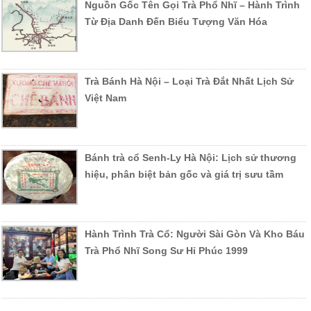
Nguồn Gốc Tên Gọi Trà Phổ Nhĩ – Hành Trình
Từ Địa Danh Đến Biểu Tượng Văn Hóa
Trà Bánh Hà Nội – Loại Trà Đắt Nhất Lịch Sử
Việt Nam
Bánh trà cổ Senh-Ly Hà Nội: Lịch sử thương
hiệu, phân biệt bản gốc và giá trị sưu tầm
Hành Trình Trà Cổ: Người Sài Gòn Và Kho Báu
Trà Phổ Nhĩ Song Sư Hỉ Phúc 1999