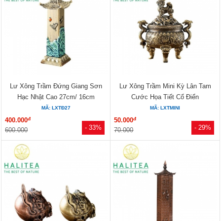
Lư Xông Trầm Đứng Giang Sơn
Lư Xông Trầm Mini Kỳ Lân Tam
Hạc Nhật Cao 27cm/ 16cm
Cước Họa Tiết Cổ Điển
MÃ: LXTĐ27
MÃ: LXTMINI
đ
đ
400.000
50.000
- 33%
- 29%
600.000
70.000