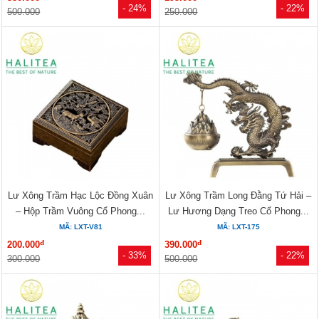
- 24%
- 22%
500.000
250.000
Lư Xông Trầm Hạc Lộc Đồng Xuân
Lư Xông Trầm Long Đằng Tứ Hải –
– Hộp Trầm Vuông Cổ Phong...
Lư Hương Dạng Treo Cổ Phong...
MÃ: LXT-V81
MÃ: LXT-175
đ
đ
200.000
390.000
- 33%
- 22%
300.000
500.000