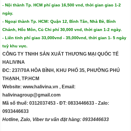
- Nội thành Tp. HCM phí giao 16,500 vnd, thời gian giao 1-2
ngày.
- Ngoại thành Tp. HCM: Quận 12, Bình Tân, Nhà Bè, Bình
Chánh, Hốc Môn, Củ Chi phí 30,000 vnd, thời gian 1-2 ngày.
- Liên tỉnh phí giao 33,000vnd - 35,000vnd, thời gian 1- 5 ngày
tuỳ khu vực.
CÔNG TY TNHH SẢN XUẤT THƯƠNG MẠI QUỐC TẾ
HALIVINA
ĐC: 237/70A HÒA BÌNH, KHU PHỐ 35, PHƯỜNG PHÚ
THẠNH, TP.HCM
Website: www.halivina.vn , Email:
halivinagroup@gmail.com
Mã số thuế: 0312037453 - ĐT: 0833446633 - Zalo:
0933446633
Hotline, Zalo, Viber tư vấn đặt hàng: 0933446633