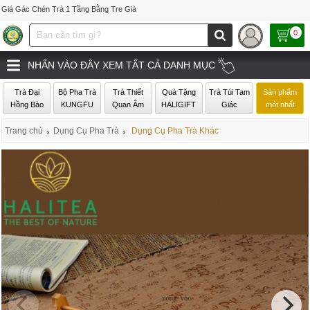
Giá Gác Chén Trà 1 Tầng Bằng Tre Già
0
NHẤN VÀO ĐÂY XEM TẤT CẢ DANH MỤC
Trà Đại
Bộ Pha Trà
Trà Thiết
Quà Tặng
Trà Túi Tam
Sản phẩm
Hồng Bào
KUNGFU
Quan Âm
HALIGIFT
Giác
mới nhất
Trang chủ
›
Dụng Cụ Pha Trà
›
Dụng Cụ Pha Trà Khác