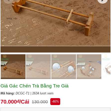
Giá Gác Chén Trà Bằng Tre Già
Mã hàng:
DCGC-T1
| 2634 lượt xem
70.000
/Cái
đ
130.000
-46%