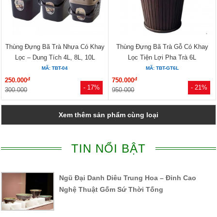
Thùng Đựng Bã Trà Nhựa Có Khay
Thùng Đựng Bã Trà Gỗ Có Khay
Lọc – Dung Tích 4L, 8L, 10L
Lọc Tiện Lợi Pha Trà 6L
MÃ: TBT-04
MÃ: TBT-GT6L
đ
đ
250.000
750.000
- 17%
- 21%
300.000
950.000
Xem thêm sản phẩm cùng loại
TIN NỔI BẬT
Ngũ Đại Danh Diêu Trung Hoa – Đỉnh Cao
Nghệ Thuật Gốm Sứ Thời Tống