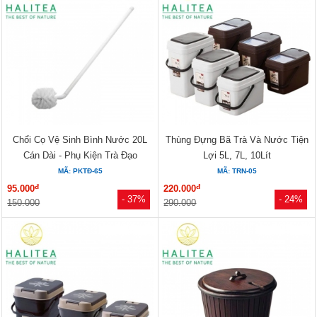
Chổi Cọ Vệ Sinh Bình Nước 20L
Thùng Đựng Bã Trà Và Nước Tiện
Cán Dài - Phụ Kiện Trà Đạo
Lợi 5L, 7L, 10Lít
MÃ: PKTĐ-65
MÃ: TRN-05
đ
đ
95.000
220.000
- 37%
- 24%
150.000
290.000