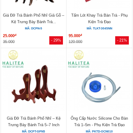
Giá Đỡ Trà Bánh Phổ Nhĩ Giả Gỗ –
Tấm Lót Khay Trà Bàn Trà - Phụ
Kệ Trưng Bày Bánh Trà...
Kiện Trà Đạo
MÃ: DCPN-5
MÃ: TLKT-3045NN
đ
đ
25.000
95.000
- 29%
- 21%
35.000
120.000
Giá Đỡ Trà Bánh Phổ Nhĩ – Kệ
Ống Cấp Nước Silicone Cho Bàn
Trưng Bày Bánh Trà 5–7 Inch
Trà 1–5m - Phụ Kiện Trà Đạo
MÃ: DCPT-GPN5
MÃ: PKTD-OCN010