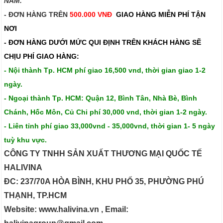
NAM.​​
- ĐƠN HÀNG TRÊN
500.000 VNĐ
GIAO HÀNG MIỄN PHÍ TẬN
NƠI
- ĐƠN HÀNG DƯỚI MỨC QUI ĐỊNH TRÊN
KHÁCH HÀNG SẼ
CHỊU PHÍ GIAO HÀNG:
- Nội thành Tp. HCM phí giao 16,500 vnd, thời gian giao 1-2
ngày.
- Ngoại thành Tp. HCM: Quận 12, Bình Tân, Nhà Bè, Bình
Chánh, Hốc Môn, Củ Chi phí 30,000 vnd, thời gian 1-2 ngày.
- Liên tỉnh phí giao 33,000vnd - 35,000vnd, thời gian 1- 5 ngày
tuỳ khu vực.
CÔNG TY TNHH SẢN XUẤT THƯƠNG MẠI QUỐC TẾ
HALIVINA
ĐC: 237/70A HÒA BÌNH, KHU PHỐ 35, PHƯỜNG PHÚ
THẠNH, TP.HCM
Website: www.halivina.vn , Email: