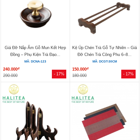
Giá Đỡ Nắp Ấm Gỗ Mun Kết Hợp
Kệ Úp Chén Trà Gỗ Tự Nhiên – Giá
Đồng – Phụ Kiện Trà Đạo...
Đỡ Chén Trà Công Phu 6–8...
MÃ: DCNA-123
MÃ: DCGT-30CM
đ
đ
240.000
150.000
- 17%
- 17%
290.000
180.000