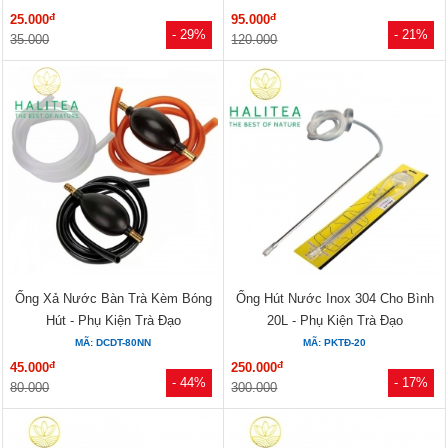
đ
đ
25.000
95.000
- 29%
- 21%
35.000
120.000
Ống Xả Nước Bàn Trà Kèm Bóng
Ống Hút Nước Inox 304 Cho Bình
Hút - Phụ Kiện Trà Đạo
20L - Phụ Kiện Trà Đạo
MÃ: DCDT-80NN
MÃ: PKTĐ-20
đ
đ
45.000
250.000
- 44%
- 17%
80.000
300.000