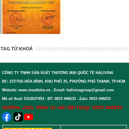
TAG TỪ KHOÁ
CÔNG TY TNHH SẢN XUẤT THƯƠNG MẠI QUỐC TẾ HALIVINA
ĐC: 237/70A HÒA BÌNH, KHU PHỐ 35, PHƯỜNG PHÚ THẠNH, TP.HCM
Website: www.sieuthitra.vn , Email: halivinagroup@gmail.com
Mã số thuế: 0312037453 - ĐT: 0833 446633 - Zalo: 0933 446633
Hotline, Zalo, Viber tư vấn đặt hàng: 0933 446633