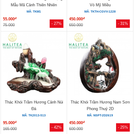
Mẫu Mã Cảnh Thiên Nhiên
Vò Mỹ Miều
MÃ: TKM1
MÃ: TKTH-CGVV-1228
đ
đ
55.000
450.000
- 27%
- 31%
75.000
650.000
Thác Khói Trầm Hương Cảnh Núi
Thác Khói Trầm Hương Nam Sơn
Đá
Phong Thuỷ 2D
MÃ: TK2013-513
MÃ: NSPT-2D2619
đ
đ
95.000
450.000
- 42%
- 25%
165.000
600.000