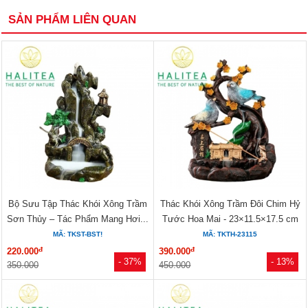
SẢN PHẨM LIÊN QUAN
Bộ Sưu Tập Thác Khói Xông Trầm
Thác Khói Xông Trầm Đôi Chim Hỷ
Sơn Thủy – Tác Phẩm Mang Hơi...
Tước Hoa Mai - 23×11.5×17.5 cm
MÃ: TKST-BST!
MÃ: TKTH-23115
đ
đ
220.000
390.000
- 37%
- 13%
350.000
450.000