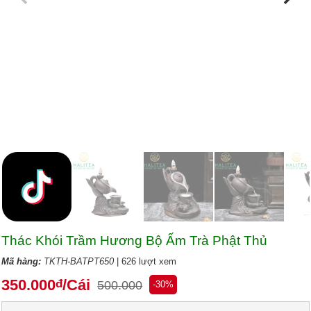
Thác Khói Trầm Hương Bộ Ấm Trà Phật Thủ
Mã hàng:
TKTH-BATPT650
| 626 lượt xem
350.000
/Cái
đ
500.000
-30%