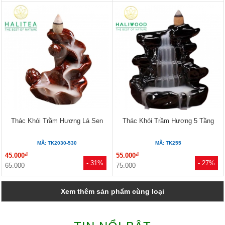
Thác Khói Trầm Hương Lá Sen
Thác Khói Trầm Hương 5 Tầng
MÃ: TK2030-530
MÃ: TK255
đ
đ
45.000
55.000
- 31%
- 27%
65.000
75.000
Xem thêm sản phẩm cùng loại