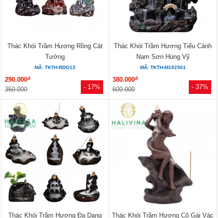
Thác Khói Trầm Hương Rồng Cát
Thác Khói Trầm Hương Tiểu Cảnh
Tường
Nam Sơn Hùng Vỹ
MÃ: TKTH-RDO13
MÃ: TKTH-M192501
đ
đ
290.000
380.000
- 17%
- 37%
350.000
600.000
Thác Khói Trầm Hương Đa Dạng
Thác Khói Trầm Hương Cô Gái Vác