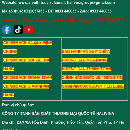
Website: www.sieuthitra.vn , Email: halivinagroup@gmail.com
Mã số thuế: 0312037453 - ĐT: 0833 446633 - Zalo: 0933 446633
Hotline, Zalo, Viber tư vấn đặt hàng: 0933 446633
CHÍNH SÁCH VÀ QUY ĐỊNH
CHUNG
BẢO HÀNH VÀ SỬA CHỮA
CHÍNH SÁCH ĐỔI VÀ TRẢ
HƯỚNG DẪN MUA HÀNG
HÀNG
HƯỚNG DẪN THANH TOÁN
CHÍNH SÁCH THANH TOÁN
CHÍNH SÁCH BẢO VỆ THÔNG TIN
CHÍNH SÁCH GIAO NHẬN
CÁ NHÂN CỦA NGƯỜI TIÊU DÙNG
HÀNG
Đơn vị chủ quản:
:
CÔNG TY TNHH SẢN XUẤT THƯƠNG MẠI QUỐC TẾ HALIVINA
Địa chỉ: 237/70A Hòa Bình, Phường Hiệp Tân, Quận Tân Phú, TP Hồ