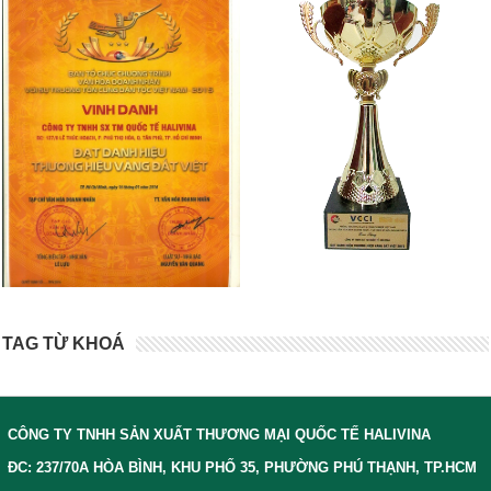
TAG TỪ KHOÁ
CÔNG TY TNHH SẢN XUẤT THƯƠNG MẠI QUỐC TẾ HALIVINA
ĐC: 237/70A HÒA BÌNH, KHU PHỐ 35, PHƯỜNG PHÚ THẠNH, TP.HCM