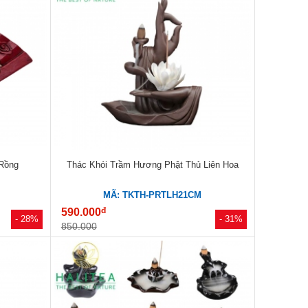
Rồng
Thác Khói Trầm Hương Phật Thủ Liên Hoa
MÃ: TKTH-PRTLH21CM
đ
590.000
- 28%
- 31%
850.000