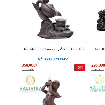
Thác Khói Trầm Hương Bộ Ấm Trà Phật Thủ
Thác K
MÃ: TKTH-BATPT650
đ
350.000
290.00
- 30%
500.000
350.000