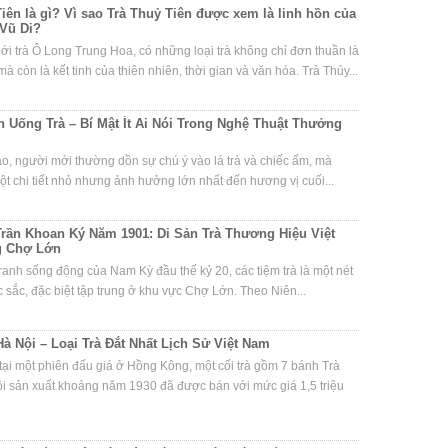
iên là gì? Vì sao Trà Thuỷ Tiên được xem là linh hồn của
Vũ Di?
iới trà Ô Long Trung Hoa, có những loại trà không chỉ đơn thuần là
à còn là kết tinh của thiên nhiên, thời gian và văn hóa. Trà Thủy...
 Uống Trà – Bí Mật Ít Ai Nói Trong Nghệ Thuật Thưởng
ạo, người mới thường dồn sự chú ý vào lá trà và chiếc ấm, mà
t chi tiết nhỏ nhưng ảnh hưởng lớn nhất đến hương vị cuối...
Trần Khoan Ký Năm 1901: Di Sản Trà Thương Hiệu Việt
g Chợ Lớn
ranh sống động của Nam Kỳ đầu thế kỷ 20, các tiệm trà là một nét
 sắc, đặc biệt tập trung ở khu vực Chợ Lớn. Theo Niên...
Hà Nội – Loại Trà Đắt Nhất Lịch Sử Việt Nam
ại một phiên đấu giá ở Hồng Kông, một cối trà gồm 7 bánh Trà
i sản xuất khoảng năm 1930 đã được bán với mức giá 1,5 triệu