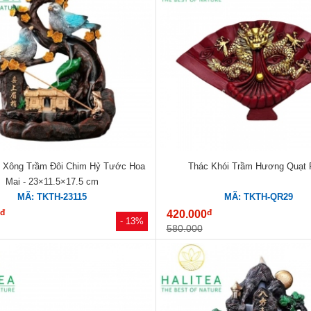
i Xông Trầm Đôi Chim Hỷ Tước Hoa
Thác Khói Trầm Hương Quạt 
Mai - 23×11.5×17.5 cm
MÃ: TKTH-23115
MÃ: TKTH-QR29
đ
đ
0
420.000
- 13%
580.000