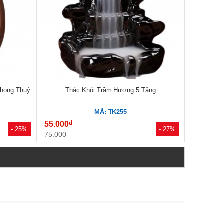
hong Thuỷ
Thác Khói Trầm Hương 5 Tầng
MÃ: TK255
đ
55.000
- 25%
- 27%
75.000