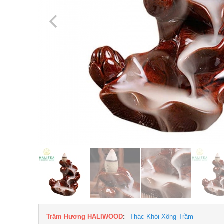
Trầm Hương HALIWOOD
:
Thác Khói Xông Trầm