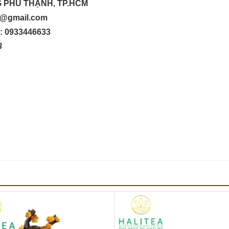
G PHÚ THẠNH, TP.HCM
up@gmail.com
o: 0933446633
33