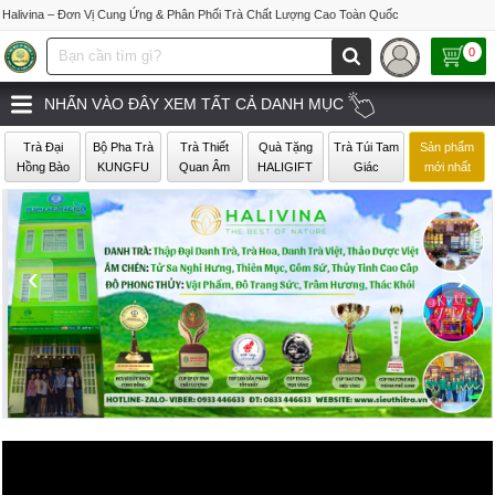
Halivina – Đơn Vị Cung Ứng & Phân Phối Trà Chất Lượng Cao Toàn Quốc
0
NHẤN VÀO ĐÂY XEM TẤT CẢ DANH MỤC
Trà Đại
Bộ Pha Trà
Trà Thiết
Quà Tặng
Trà Túi Tam
Sản phẩm
Hồng Bào
KUNGFU
Quan Âm
HALIGIFT
Giác
mới nhất
‹
›