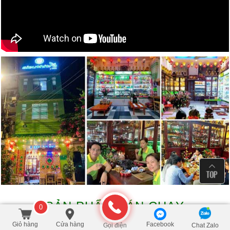
SẢN PHẨM BÁN CHẠY
0
Giỏ hàng
Cửa hàng
Facebook
Gọi điện
Chat Zalo