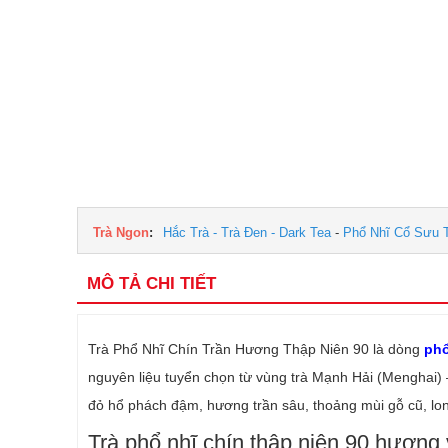
Trà Ngon
:
Hắc Trà - Trà Đen - Dark Tea
-
Phổ Nhĩ Cổ Sưu 
MÔ TẢ CHI TIẾT
Trà Phổ Nhĩ Chín Trần Hương Thập Niên 90 là dòng
phổ
nguyên liệu tuyển chọn từ vùng trà Mạnh Hải (Menghai) 
đỏ hổ phách đậm, hương trần sâu, thoảng mùi gỗ cũ, lon
Trà phổ nhĩ chín thập niên 90 hương v