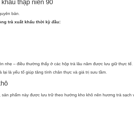
t khẩu thập niên 90
guyên bản.
ng trà xuất khẩu thời kỳ đầu:
iên nhẹ – điều thường thấy ở các hộp trà lâu năm được lưu giữ thực tế.
lại là yếu tố giúp tăng tính chân thực và giá trị sưu tầm.
khô
g, sản phẩm này được lưu trữ theo hướng kho khô nên hương trà sạch 