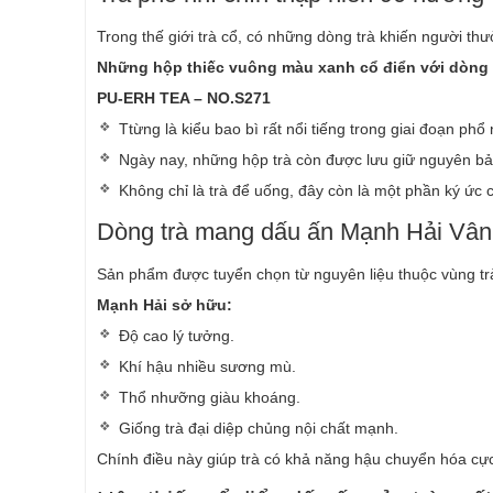
Trong thế giới trà cổ, có những dòng trà khiến người thưở
Những hộp thiếc vuông màu xanh cổ điển với dòng
PU-ERH TEA – NO.S271
Ttừng là kiểu bao bì rất nổi tiếng trong giai đoạn p
Ngày nay, những hộp trà còn được lưu giữ nguyên b
Không chỉ là trà để uống, đây còn là một phần ký ức 
Dòng trà mang dấu ấn Mạnh Hải Vâ
Sản phẩm được tuyển chọn từ nguyên liệu thuộc vùng trà
Mạnh Hải sở hữu:
Độ cao lý tưởng.
Khí hậu nhiều sương mù.
Thổ nhưỡng giàu khoáng.
Giống trà đại diệp chủng nội chất mạnh.
Chính điều này giúp trà có khả năng hậu chuyển hóa cực 