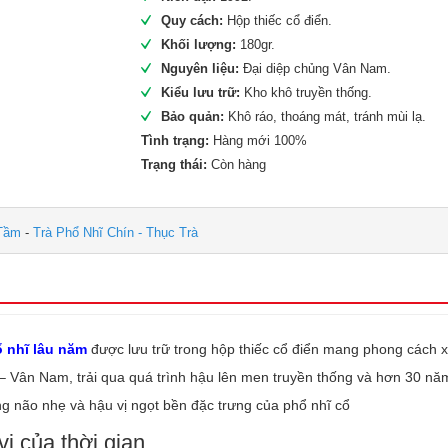
Quy cách:
Hộp thiếc cổ điển.
Khối lượng:
180gr.
Nguyên liệu:
Đại diệp chủng Vân Nam.
Kiểu lưu trữ:
Kho khô truyền thống.
Bảo quản:
Khô ráo, thoáng mát, tránh mùi lạ.
Tình trạng:
Hàng mới 100%
Trạng thái:
Còn hàng
Tầm
-
Trà Phổ Nhĩ Chín - Thục Trà
 nhĩ lâu năm
được lưu trữ trong hộp thiếc cổ điển mang phong cách x
– Vân Nam, trải qua quá trình hậu lên men truyền thống và hơn 30 năm
g não nhẹ và hậu vị ngọt bền đặc trưng của phổ nhĩ cổ
ị của thời gian