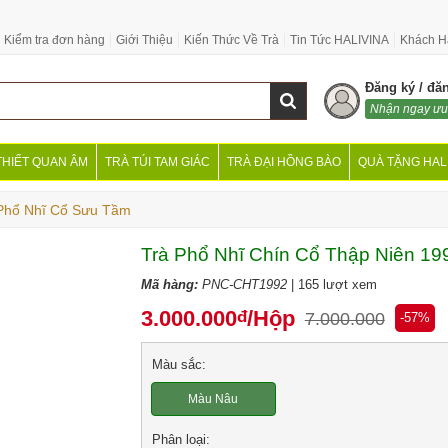
Kiểm tra đơn hàng
Giới Thiệu
Kiến Thức Về Trà
Tin Tức HALIVINA
Khách H
Đăng ký / đă
Nhận ngay ưu
THIẾT QUAN ÂM
TRÀ TÚI TAM GIÁC
TRÀ ĐẠI HỒNG BÀO
QUÀ TẶNG HAL
Phổ Nhĩ Cổ Sưu Tầm
Trà Phổ Nhĩ Chín Cổ Thập Niên 19
Mã hàng:
PNC-CHT1992
| 165 lượt xem
3.000.000
/Hộp
đ
7.000.000
-57%
Màu sắc:
Màu Nâu
Phân loại: