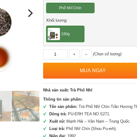
Phổ Nhĩ Chín
Khối lượng:
180g
(Chọn số lượng)
+
–
Nhà sản xuất:
Trà Phổ Nhĩ
Thông tin sản phẩm:
Tên sản phẩm:
Trà Phổ Nhĩ Chín Trần Hương Th
Dòng trà:
PU-ERH TEA NO.S271.
Xuất xứ:
Mạnh Hải – Vân Nam – Trung Quốc.
Loại trà:
Phổ Nhĩ Chín (Shou Pu-erh).
Niên đại:
1992.