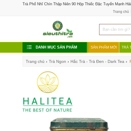
Trà Phổ Nhĩ Chín Thập Niên 90 Hộp Thiếc Đặc Tuyển Mạnh Hải
Trang chủ
DANH MỤC SẢN PHẨM
SẢN PHẨM MỚI
TRÀ 
Trang chủ
›
Trà Ngon
›
Hắc Trà - Trà Đen - Dark Tea
›