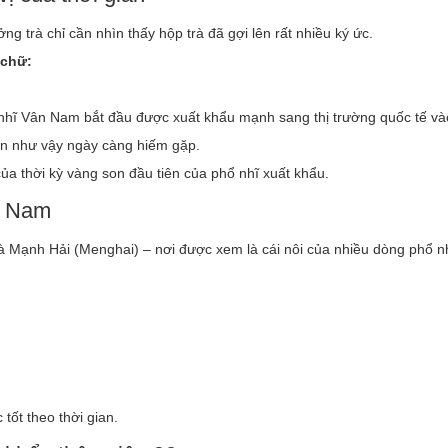
ng trà chỉ cần nhìn thấy hộp trà đã gợi lên rất nhiều ký ức.
 chữ:
hổ nhĩ Vân Nam bắt đầu được xuất khẩu mạnh sang thị trường quốc tế và
ản như vậy ngày càng hiếm gặp.
của thời kỳ vàng son đầu tiên của phổ nhĩ xuất khẩu.
n Nam
 Mạnh Hải (Menghai) – nơi được xem là cái nôi của nhiều dòng phổ nh
tốt theo thời gian.