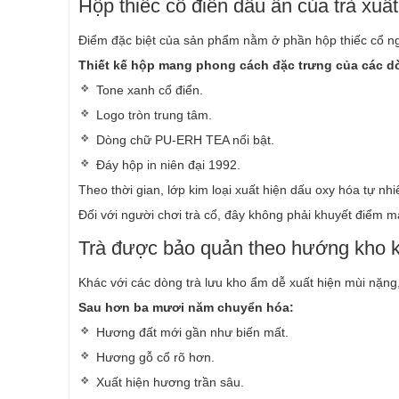
Hộp thiếc cổ điển dấu ấn của trà xuấ
Điểm đặc biệt của sản phẩm nằm ở phần hộp thiếc cổ n
Thiết kế hộp mang phong cách đặc trưng của các dò
Tone xanh cổ điển.
Logo tròn trung tâm.
Dòng chữ PU-ERH TEA nổi bật.
Đáy hộp in niên đại 1992.
Theo thời gian, lớp kim loại xuất hiện dấu oxy hóa tự nh
Đối với người chơi trà cổ, đây không phải khuyết điểm mà 
Trà được bảo quản theo hướng kho 
Khác với các dòng trà lưu kho ẩm dễ xuất hiện mùi nặn
Sau hơn ba mươi năm chuyển hóa:
Hương đất mới gần như biến mất.
Hương gỗ cổ rõ hơn.
Xuất hiện hương trần sâu.