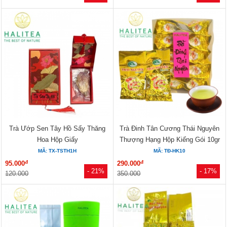
Trà Ướp Sen Tây Hồ Sấy Thăng
Trà Đinh Tân Cương Thái Nguyên
Hoa Hộp Giấy
Thượng Hạng Hộp Kiếng Gói 10gr
MÃ: TX-TSTH1H
MÃ: TĐ-HK10
đ
đ
95.000
290.000
- 21%
- 17%
120.000
350.000