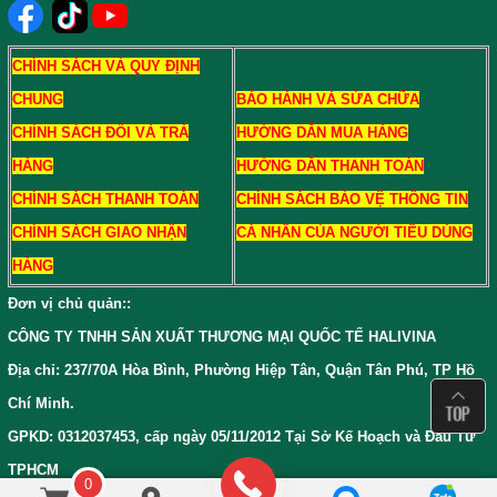
CHÍNH SÁCH VÀ QUY ĐỊNH
CHUNG
BẢO HÀNH VÀ SỬA CHỮA
CHÍNH SÁCH ĐỔI VÀ TRẢ
HƯỚNG DẪN MUA HÀNG
HÀNG
HƯỚNG DẪN THANH TOÁN
CHÍNH SÁCH THANH TOÁN
CHÍNH SÁCH BẢO VỆ THÔNG TIN
CHÍNH SÁCH GIAO NHẬN
CÁ NHÂN CỦA NGƯỜI TIÊU DÙNG
HÀNG
Đơn vị chủ quản:
:
CÔNG TY TNHH SẢN XUẤT THƯƠNG MẠI QUỐC TẾ HALIVINA
Địa chỉ: 237/70A Hòa Bình, Phường Hiệp Tân, Quận Tân Phú, TP Hồ
Chí Minh.
GPKD: 0312037453, cấp ngày 05/11/2012 Tại Sở Kế Hoạch và Đầu Tư
TPHCM
0