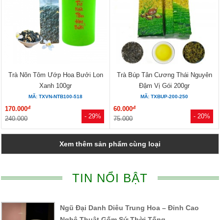
Trà Nõn Tôm Ướp Hoa Bưởi Lon
Trà Búp Tân Cương Thái Nguyên
Xanh 100gr
Đậm Vị Gói 200gr
MÃ: TXVN-NTB100-518
MÃ: TXBUP-200-250
đ
đ
170.000
60.000
- 29%
- 20%
240.000
75.000
Xem thêm sản phẩm cùng loại
TIN NỔI BẬT
Ngũ Đại Danh Diêu Trung Hoa – Đỉnh Cao
Nghệ Thuật Gốm Sứ Thời Tống