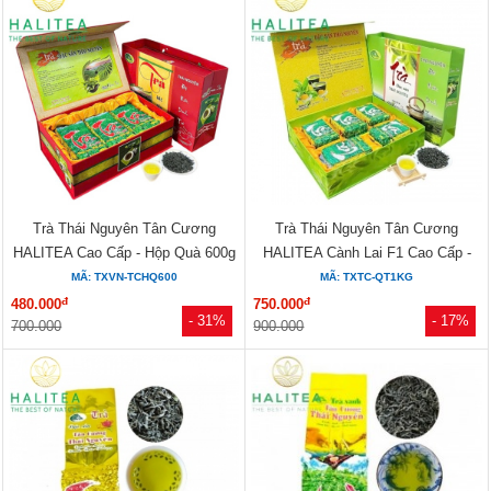
Trà Thái Nguyên Tân Cương
Trà Thái Nguyên Tân Cương
HALITEA Cao Cấp - Hộp Quà 600g
HALITEA Cành Lai F1 Cao Cấp -
Hộp Quà 1kg
MÃ: TXVN-TCHQ600
MÃ: TXTC-QT1KG
đ
đ
480.000
750.000
- 31%
- 17%
700.000
900.000