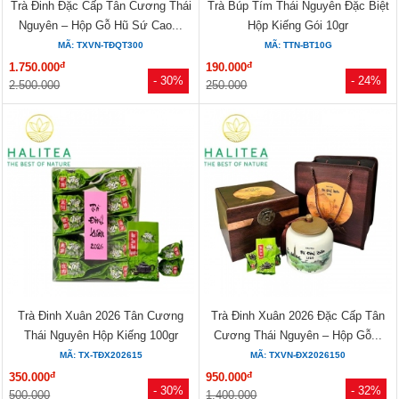
Trà Đinh Đặc Cấp Tân Cương Thái
Trà Búp Tím Thái Nguyên Đặc Biệt
Nguyên – Hộp Gỗ Hũ Sứ Cao...
Hộp Kiếng Gói 10gr
MÃ: TXVN-TĐQT300
MÃ: TTN-BT10G
đ
đ
1.750.000
190.000
- 30%
- 24%
2.500.000
250.000
Trà Đinh Xuân 2026 Tân Cương
Trà Đinh Xuân 2026 Đặc Cấp Tân
Thái Nguyên Hộp Kiếng 100gr
Cương Thái Nguyên – Hộp Gỗ...
MÃ: TX-TĐX202615
MÃ: TXVN-ĐX2026150
đ
đ
350.000
950.000
- 30%
- 32%
500.000
1.400.000