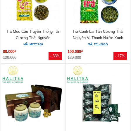
Trà Móc Câu Truyền Thống Tân
Trà Cành Lai Tân Cương Thái
Cương Thái Nguyên
Nguyên Vị Thanh Nước Xanh
MÃ: MCTC200
MÃ: TCL-200G
đ
đ
80.000
100.000
- 33%
- 17%
120.000
120.000