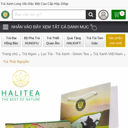
Trà Xanh Long Vân Đặc Biệt Cao Cấp Hộp 200gr
0
NHẤN VÀO ĐÂY XEM TẤT CẢ DANH MỤC
Trà Đại
Bộ Pha Trà
Trà Thiết
Quà Tặng
Trà Túi Tam
Sản phẩm
Hồng Bào
KUNGFU
Quan Âm
HALIGIFT
Giác
mới nhất
Trang chủ
›
Trà Ngon
›
Lục Trà - Trà Xanh - Green Tea
›
Trà Xanh Việt Nam
›
Trà Thái Nguyên