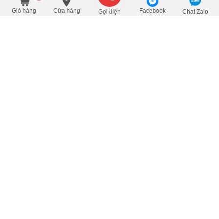
220.000
/Hộp
đ
Đặt mua
320.000
Giỏ hàng
Cửa hàng
Facebook
Gọi điện
Chat Zalo
Bản đồ đường đi đến Siêu Thị Trà