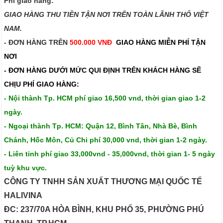
Phí giao hàng:
GIAO HÀNG THU TIỀN TẬN NƠI TRÊN TOÀN LÃNH THỔ VIỆT
NAM.​​
- ĐƠN HÀNG TRÊN
500.000 VNĐ
GIAO HÀNG MIỄN PHÍ TẬN
NƠI
- ĐƠN HÀNG DƯỚI MỨC QUI ĐỊNH TRÊN
KHÁCH HÀNG SẼ
CHỊU PHÍ GIAO HÀNG:
- Nội thành Tp. HCM phí giao 16,500 vnd, thời gian giao 1-2
ngày.
- Ngoại thành Tp. HCM: Quận 12, Bình Tân, Nhà Bè, Bình
Chánh, Hốc Môn, Củ Chi phí 30,000 vnd, thời gian 1-2 ngày.
- Liên tỉnh phí giao 33,000vnd - 35,000vnd, thời gian 1- 5 ngày
tuỳ khu vực.
CÔNG TY TNHH SẢN XUẤT THƯƠNG MẠI QUỐC TẾ
HALIVINA
ĐC: 237/70A HÒA BÌNH, KHU PHỐ 35, PHƯỜNG PHÚ