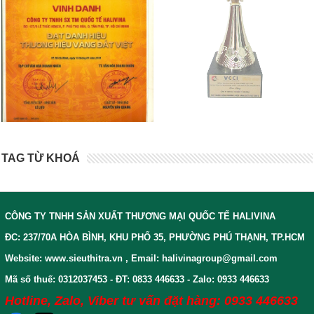
TAG TỪ KHOÁ
CÔNG TY TNHH SẢN XUẤT THƯƠNG MẠI QUỐC TẾ HALIVINA
ĐC: 237/70A HÒA BÌNH, KHU PHỐ 35, PHƯỜNG PHÚ THẠNH, TP.HCM
Website: www.sieuthitra.vn , Email: halivinagroup@gmail.com
Mã số thuế: 0312037453 - ĐT: 0833 446633 - Zalo: 0933 446633
Hotline, Zalo, Viber tư vấn đặt hàng: 0933 446633