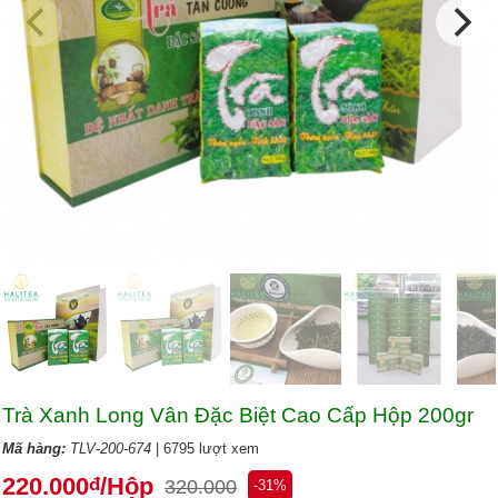
Trà Xanh Long Vân Đặc Biệt Cao Cấp Hộp 200gr
Mã hàng:
TLV-200-674
| 6795 lượt xem
220.000
/Hộp
đ
320.000
-31%