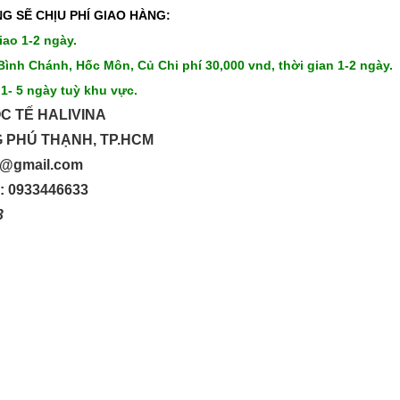
G SẼ CHỊU PHÍ GIAO HÀNG:
iao 1-2 ngày.
Bình Chánh, Hốc Môn, Củ Chi phí 30,000 vnd, thời gian 1-2 ngày.
 1- 5 ngày tuỳ khu vực.
C TẾ HALIVINA
G PHÚ THẠNH, TP.HCM
up@gmail.com
o: 0933446633
33