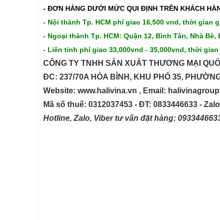
- ĐƠN HÀNG DƯỚI MỨC QUI ĐỊNH TRÊN
KHÁCH HÀN
- Nội thành Tp. HCM phí giao 16,500 vnd, thời gian g
- Ngoại thành Tp. HCM: Quận 12, Bình Tân, Nhà Bè, 
- Liên tỉnh phí giao 33,000vnd - 35,000vnd, thời gian
CÔNG TY TNHH SẢN XUẤT THƯƠNG MẠI QUỐ
ĐC: 237/70A HÒA BÌNH, KHU PHỐ 35, PHƯỜN
Website: www.halivina.vn , Email: halivinagro
Mã số thuế: 0312037453 - ĐT: 0833446633 - Zal
Hotline, Zalo, Viber tư vấn đặt hàng: 09334466