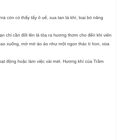
à còn có thẩy tẩy ô uế, xua tan tà khí, loại bỏ năng
n chỉ cần đốt lên là tỏa ra hương thơm cho đến khi viên
ao xuống, mờ mờ ảo ảo như một ngọn thác tí hon, vừa
oạt động hoặc làm việc vài mét. Hương khí của Trầm