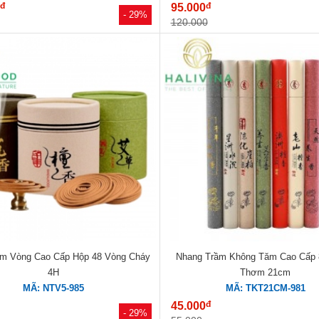
đ
đ
0
95.000
- 29%
120.000
ầm Vòng Cao Cấp Hộp 48 Vòng Cháy
Nhang Trầm Không Tăm Cao Cấp
4H
Thơm 21cm
MÃ: NTV5-985
MÃ: TKT21CM-981
đ
45.000
- 29%