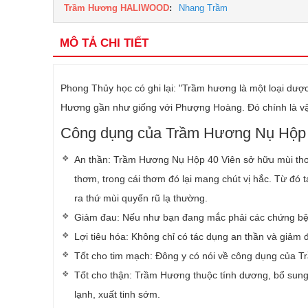
Trầm Hương HALIWOOD
:
Nhang Trầm
MÔ TẢ CHI TIẾT
Phong Thủy học có ghi lại: "Trầm hương là một loại dược
Hương gần như giống với Phượng Hoàng. Đó chính là vật t
Công dụng của Trầm Hương Nụ Hộp 
An thần: Trầm Hương Nụ Hộp 40 Viên sở hữu mùi thơ
thơm, trong cái thơm đó lại mang chút vị hắc. Từ đó
ra thứ mùi quyến rũ lạ thường.
Giảm đau: Nếu như bạn đang mắc phải các chứng bện
Lợi tiêu hóa: Không chỉ có tác dụng an thần và giảm 
Tốt cho tim mạch: Đông y có nói về công dụng của Tr
Tốt cho thận: Trầm Hương thuộc tính dương, bổ sung n
lạnh, xuất tinh sớm.