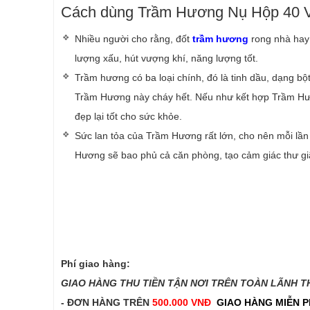
Cách dùng Trầm Hương Nụ Hộp 40 V
Nhiều người cho rằng, đốt
trầm hương
rong nhà hay 
lượng xấu, hút vượng khí, năng lượng tốt.
Trầm hương có ba loại chính, đó là tinh dầu, dạng b
Trầm Hương này cháy hết. Nếu như kết hợp Trầm Hư
đẹp lại tốt cho sức khỏe.
Sức lan tỏa của Trầm Hương rất lớn, cho nên mỗi lầ
Hương sẽ bao phủ cả căn phòng, tạo cảm giác thư giã
Phí giao hàng:
GIAO HÀNG THU TIỀN TẬN NƠI TRÊN TOÀN LÃNH THỔ
- ĐƠN HÀNG TRÊN
500.000 VNĐ
GIAO HÀNG MIỄN P