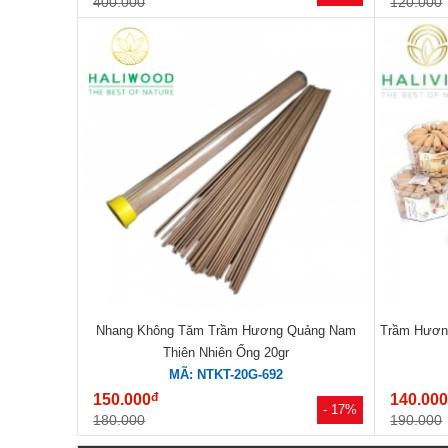
400.000
120.000
Nhang Không Tăm Trầm Hương Quảng Nam
Trầm Hương
Thiên Nhiên Ống 20gr
MÃ: NTKT-20G-692
đ
150.000
140.00
- 17%
180.000
190.000