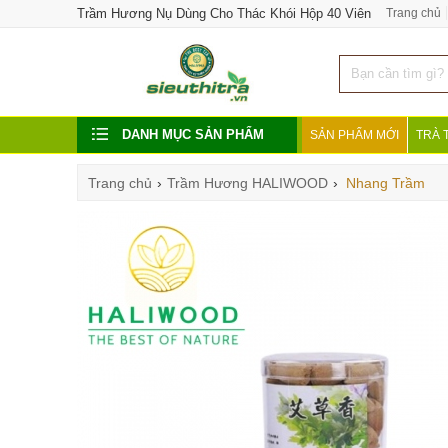
Trầm Hương Nụ Dùng Cho Thác Khói Hộp 40 Viên
Trang chủ
DANH MỤC SẢN PHẨM
SẢN PHẨM MỚI
TRÀ 
Trang chủ
›
Trầm Hương HALIWOOD
›
Nhang Trầm