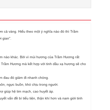
hơn cả vàng. Hiểu theo một ý nghĩa nào đó thì Trầm
i gian".
ơm nào khác. Bởi vì mùi hương của Trầm Hương rất
như Trầm Hương mà kết hợp với tinh dầu xạ hương sẽ cho
ơn đau đó giảm đi nhanh chóng.
nôn, ngực buồn, khó chịu trong người.
rợ giúp hệ tim mạch, cao huyết áp.
ết vấn đề bí tiểu tiện, thận khí hơn và nam giới tinh