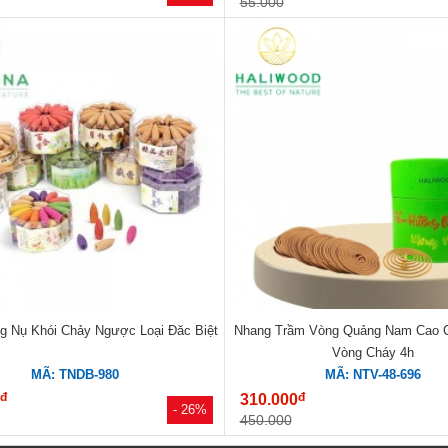
55.000
 Nụ Khói Chảy Ngược Loại Đăc Biệt
Nhang Trầm Vòng Quảng Nam Cao 
Vòng Cháy 4h
MÃ: TNDB-980
MÃ: NTV-48-696
đ
đ
0
310.000
- 26%
450.000