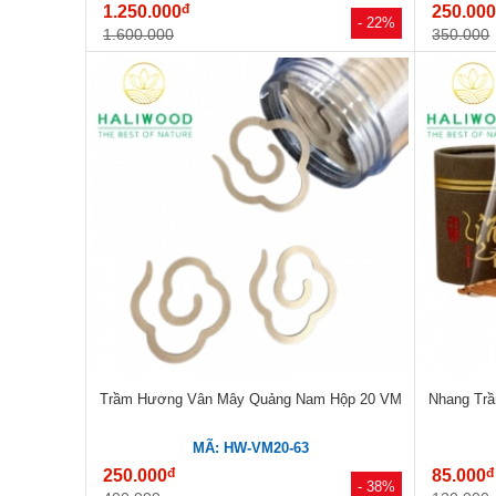
đ
1.250.000
250.00
- 22%
1.600.000
350.000
Trầm Hương Vân Mây Quảng Nam Hộp 20 VM
Nhang Tr
MÃ: HW-VM20-63
đ
đ
250.000
85.000
- 38%