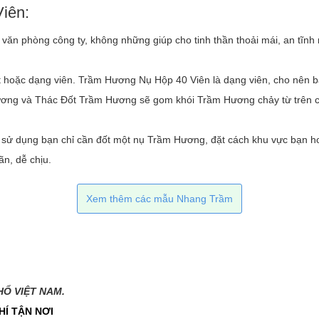
iên:
văn phòng công ty, không những giúp cho tinh thần thoải mái, an tĩnh m
ột hoặc dạng viên. Trầm Hương Nụ Hộp 40 Viên là dạng viên, cho nên bạ
ơng và Thác Đốt Trầm Hương sẽ gom khói Trầm Hương chảy từ trên c
n sử dụng bạn chỉ cần đốt một nụ Trầm Hương, đặt cách khu vực bạn h
n, dễ chịu.
Xem thêm các mẫu Nhang Trầm
 VIỆT NAM.​​
HÍ TẬN NƠI