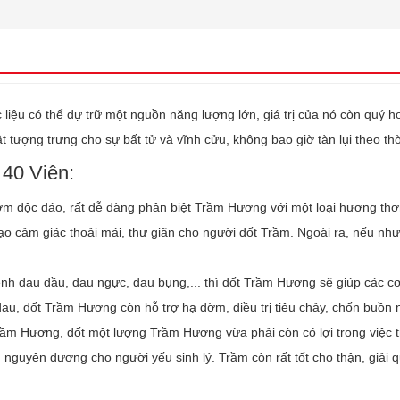
 liệu có thể dự trữ một nguồn năng lượng lớn, giá trị của nó còn quý 
ượng trưng cho sự bất tử và vĩnh cửu, không bao giờ tàn lụi theo thờ
40 Viên:
m độc đáo, rất dễ dàng phân biệt Trầm Hương với một loại hương th
 tạo cảm giác thoải mái, thư giãn cho người đốt Trầm. Ngoài ra, nếu 
h đau đầu, đau ngực, đau bụng,... thì đốt Trầm Hương sẽ giúp các c
đau, đốt Trầm Hương còn hỗ trợ hạ đờm, điều trị tiêu chảy, chốn buồn 
ầm Hương, đốt một lượng Trầm Hương vừa phải còn có lợi trong việc t
guyên dương cho người yếu sinh lý. Trầm còn rất tốt cho thận, giải quy