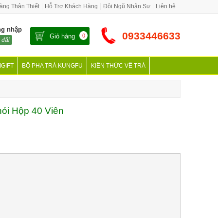
àng Thân Thiết
Hỗ Trợ Khách Hàng
Đội Ngũ Nhân Sự
Liên hệ
ng nhập
0933446633
Giỏ hàng
0
 đãi
IGIFT
BỘ PHA TRÀ KUNGFU
KIẾN THỨC VỀ TRÀ
ói Hộp 40 Viên