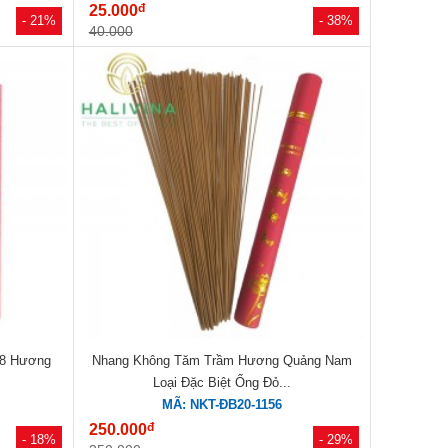
đ
25.000
- 21%
- 38%
40.000
 8 Hương
Nhang Không Tăm Trầm Hương Quảng Nam
Loại Đặc Biệt Ống Đỏ...
MÃ: NKT-ĐB20-1156
đ
250.000
- 18%
- 29%