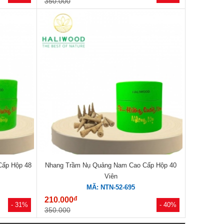
350.000
Cấp Hộp 48
Nhang Trầm Nụ Quảng Nam Cao Cấp Hộp 40
Viên
MÃ: NTN-52-695
đ
210.000
- 31%
- 40%
350.000