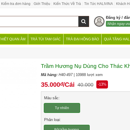
Kiểm tra đơn hàng
Giới Thiệu
Kiến Thức Về Trà
Tin Tức HALIVINA
Khách H
Đăng ký / đă
Nhận ngay ưu
THIẾT QUAN ÂM
TRÀ TÚI TAM GIÁC
TRÀ ĐẠI HỒNG BÀO
QUÀ TẶNG HAL
Trầm Hương Nụ Dùng Cho Thác Kh
Mã hàng:
H40-497
| 10988 lượt xem
35.000
/Cái
đ
40.000
-13%
Màu sắc:
Tự nhiên
Phân loại:
Bột trầm hương