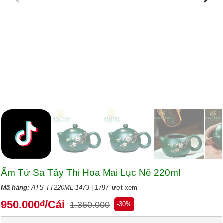
Ấm Tử Sa Tây Thi Hoa Mai Lục Nê 220ml
Mã hàng:
ATS-TT220ML-1473
| 1797 lượt xem
950.000
/Cái
đ
1.350.000
-30%