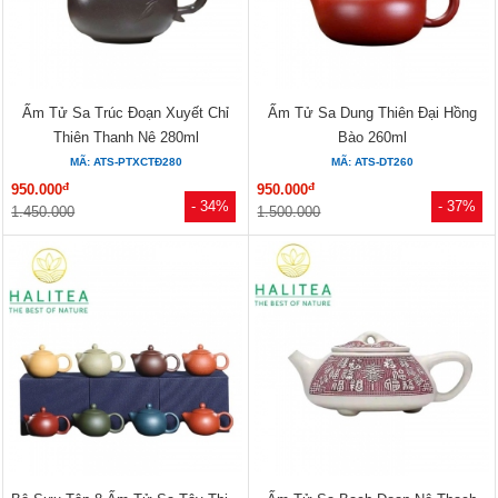
Ấm Tử Sa Trúc Đoạn Xuyết Chỉ
Ấm Tử Sa Dung Thiên Đại Hồng
Thiên Thanh Nê 280ml
Bào 260ml
MÃ: ATS-PTXCTĐ280
MÃ: ATS-DT260
đ
đ
950.000
950.000
- 34%
- 37%
1.450.000
1.500.000