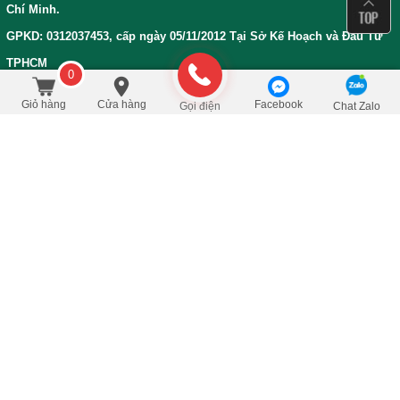
Chí Minh.
GPKD: 0312037453, cấp ngày 05/11/2012 Tại Sở Kế Hoạch và Đầu Tư
TPHCM
0
950.000
/Cái
đ
Đặt mua
1.350.000
Giỏ hàng
Cửa hàng
Facebook
Gọi điện
Chat Zalo
Bản đồ đường đi đến Siêu Thị Trà