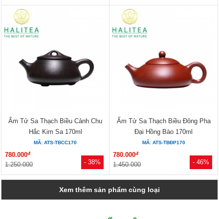
Ấm Tử Sa Thạch Biều Cảnh Chu
Ấm Tử Sa Thạch Biều Đông Pha
Hắc Kim Sa 170ml
Đại Hồng Bào 170ml
MÃ: ATS-TBCC170
MÃ: ATS-TBĐP170
đ
đ
780.000
780.000
- 38%
- 46%
1.250.000
1.450.000
Xem thêm sản phẩm cùng loại