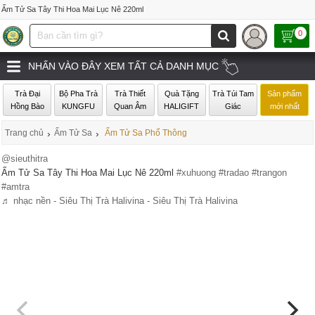
Ấm Tử Sa Tây Thi Hoa Mai Lục Nê 220ml
0
NHẤN VÀO ĐÂY XEM TẤT CẢ DANH MỤC
Trà Đại
Bộ Pha Trà
Trà Thiết
Quà Tặng
Trà Túi Tam
Sản phẩm
Hồng Bào
KUNGFU
Quan Âm
HALIGIFT
Giác
mới nhất
Trang chủ
›
Ấm Tử Sa
›
Ấm Tử Sa Phổ Thông
@sieuthitra
Ấm Tử Sa Tây Thi Hoa Mai Lục Nê 220ml
#xuhuong
#tradao
#trangon
#amtra
♬ nhạc nền - Siêu Thị Trà Halivina - Siêu Thị Trà Halivina