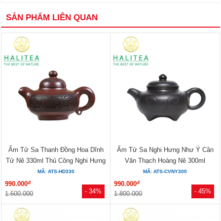
SẢN PHẨM LIÊN QUAN
Ấm Tử Sa Thanh Đồng Hoa Dĩnh
Ấm Tử Sa Nghi Hưng Như Ý Cân
Tử Nê 330ml Thủ Công Nghi Hưng
Văn Thạch Hoàng Nê 300ml
MÃ: ATS-HD330
MÃ: ATS-CVNY300
đ
đ
990.000
990.000
- 34%
- 45%
1.500.000
1.800.000