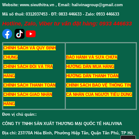
Website: www.sieuthitra.vn , Email: halivinagroup@gmail.com
Mã số thuế: 0312037453 - ĐT: 0833 446633 - Zalo: 0933 446633
Hotline, Zalo, Viber tư vấn đặt hàng: 0933 446633
CHÍNH SÁCH VÀ QUY ĐỊNH
CHUNG
BẢO HÀNH VÀ SỬA CHỮA
CHÍNH SÁCH ĐỔI VÀ TRẢ
HƯỚNG DẪN MUA HÀNG
HÀNG
HƯỚNG DẪN THANH TOÁN
CHÍNH SÁCH THANH TOÁN
CHÍNH SÁCH BẢO VỆ THÔNG TIN
CHÍNH SÁCH GIAO NHẬN
CÁ NHÂN CỦA NGƯỜI TIÊU DÙNG
HÀNG
Đơn vị chủ quản:
:
CÔNG TY TNHH SẢN XUẤT THƯƠNG MẠI QUỐC TẾ HALIVINA
Địa chỉ: 237/70A Hòa Bình, Phường Hiệp Tân, Quận Tân Phú, TP Hồ