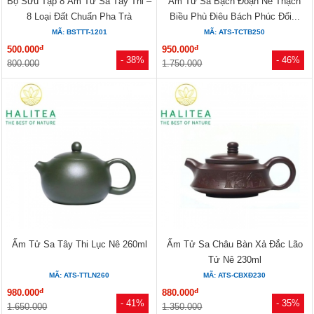
Bộ Sưu Tập 8 Ấm Tử Sa Tây Thi –
Ấm Tử Sa Bạch Đoạn Nê Thạch
8 Loại Đất Chuẩn Pha Trà
Biều Phù Điêu Bách Phúc Đổi...
MÃ: BSTTT-1201
MÃ: ATS-TCTB250
đ
đ
500.000
950.000
- 38%
- 46%
800.000
1.750.000
Ấm Tử Sa Tây Thi Lục Nê 260ml
Ấm Tử Sa Châu Bàn Xả Đắc Lão
Tử Nê 230ml
MÃ: ATS-TTLN260
MÃ: ATS-CBXĐ230
đ
đ
980.000
880.000
- 41%
- 35%
1.650.000
1.350.000