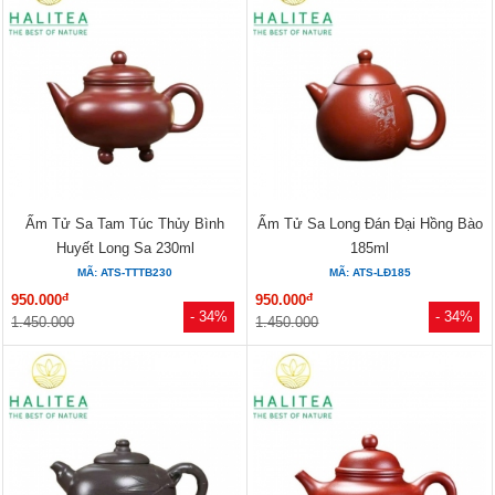
Ấm Tử Sa Tam Túc Thủy Bình
Ấm Tử Sa Long Đán Đại Hồng Bào
Huyết Long Sa 230ml
185ml
MÃ: ATS-TTTB230
MÃ: ATS-LĐ185
đ
đ
950.000
950.000
- 34%
- 34%
1.450.000
1.450.000