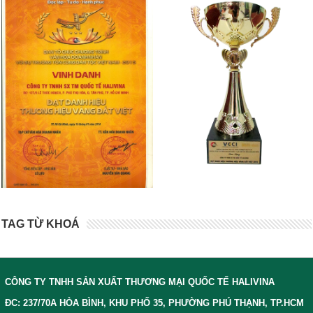
TAG TỪ KHOÁ
CÔNG TY TNHH SẢN XUẤT THƯƠNG MẠI QUỐC TẾ HALIVINA
ĐC: 237/70A HÒA BÌNH, KHU PHỐ 35, PHƯỜNG PHÚ THẠNH, TP.HCM