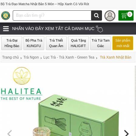
Bộ Trà Đạo Matcha Nhật Bản 5 Món – Hộp Xanh Có Vòi Rót
0
NHẤN VÀO ĐÂY XEM TẤT CẢ DANH MỤC
Trà Đại
Bộ Pha Trà
Trà Thiết
Quà Tặng
Trà Túi Tam
Sản phẩm
Hồng Bào
KUNGFU
Quan Âm
HALIGIFT
Giác
mới nhất
Trang chủ
›
Trà Ngon
›
Lục Trà - Trà Xanh - Green Tea
›
Trà Xanh Nhật Bản