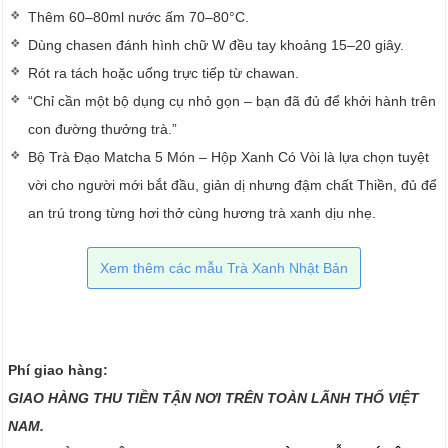
Thêm 60–80ml nước ấm 70–80°C.
Dùng chasen đánh hình chữ W đều tay khoảng 15–20 giây.
Rót ra tách hoặc uống trực tiếp từ chawan.
“Chỉ cần một bộ dụng cụ nhỏ gọn – bạn đã đủ để khởi hành trên
con đường thưởng trà.”
Bộ Trà Đạo Matcha 5 Món – Hộp Xanh Có Vòi là lựa chọn tuyệt
vời cho người mới bắt đầu, giản dị nhưng đậm chất Thiền, đủ để
an trú trong từng hơi thở cùng hương trà xanh dịu nhẹ.
Xem thêm các mẫu Trà Xanh Nhật Bản
Phí giao hàng:
GIAO HÀNG THU TIỀN TẬN NƠI TRÊN TOÀN LÃNH THỔ VIỆT
NAM.​​