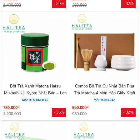
- 39%
- 32%
1.400.000
280.000
Bột Trà Xanh Matcha Hatsu
Combo Bộ Trà Cụ Nhật Bản Pha
Mukashi Uji Kyoto Nhật Bản – Lon
Trà Matcha 4 Món Hộp Giấy Kraft
Thiếc 40g
MÃ: BTX-HMHT40
MÃ: TCNB-042
đ
đ
780.000
650.000
- 35%
- 32%
1.200.000
950.000