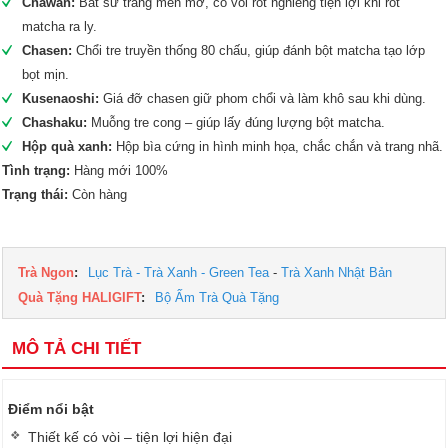
Chawan:
Bát sứ trắng men mờ, có vòi rót nghiêng tiện lợi khi rót
matcha ra ly.
Chasen:
Chổi tre truyền thống 80 chấu, giúp đánh bột matcha tạo lớp
bọt mịn.
Kusenaoshi:
Giá đỡ chasen giữ phom chổi và làm khô sau khi dùng.
Chashaku:
Muỗng tre cong – giúp lấy đúng lượng bột matcha.
Hộp quà xanh:
Hộp bìa cứng in hình minh họa, chắc chắn và trang nhã.
Tình trạng:
Hàng mới 100%
Trạng thái:
Còn hàng
Trà Ngon
:
Lục Trà - Trà Xanh - Green Tea
-
Trà Xanh Nhật Bản
Quà Tặng HALIGIFT
:
Bộ Ấm Trà Quà Tặng
MÔ TẢ CHI TIẾT
Điểm nổi bật
Thiết kế có vòi – tiện lợi hiện đại