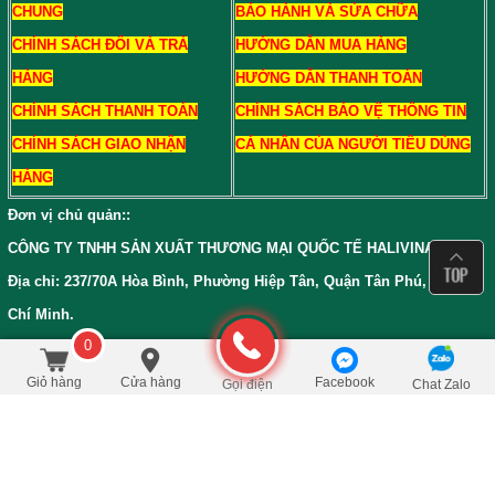
CHUNG
BẢO HÀNH VÀ SỬA CHỮA
CHÍNH SÁCH ĐỔI VÀ TRẢ
HƯỚNG DẪN MUA HÀNG
HÀNG
HƯỚNG DẪN THANH TOÁN
CHÍNH SÁCH THANH TOÁN
CHÍNH SÁCH BẢO VỆ THÔNG TIN
CHÍNH SÁCH GIAO NHẬN
CÁ NHÂN CỦA NGƯỜI TIÊU DÙNG
HÀNG
Đơn vị chủ quản:
:
CÔNG TY TNHH SẢN XUẤT THƯƠNG MẠI QUỐC TẾ HALIVINA
Địa chỉ: 237/70A Hòa Bình, Phường Hiệp Tân, Quận Tân Phú, TP Hồ
Chí Minh.
0
GPKD: 0312037453, cấp ngày 05/11/2012 Tại Sở Kế Hoạch và Đầu Tư
700.000
/Bộ
đ
Đặt mua
1.200.000
TPHCM
Giỏ hàng
Cửa hàng
Facebook
Gọi điện
Chat Zalo
Bản đồ đường đi đến Siêu Thị Trà