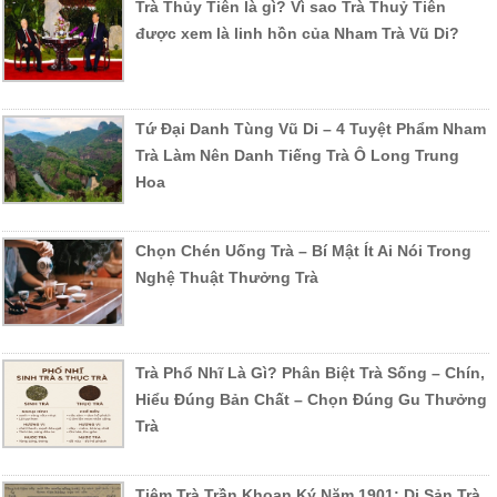
Trà Thủy Tiên là gì? Vì sao Trà Thuỷ Tiên
được xem là linh hồn của Nham Trà Vũ Di?
Tứ Đại Danh Tùng Vũ Di – 4 Tuyệt Phẩm Nham
Trà Làm Nên Danh Tiếng Trà Ô Long Trung
Hoa
Chọn Chén Uống Trà – Bí Mật Ít Ai Nói Trong
Nghệ Thuật Thưởng Trà
Trà Phổ Nhĩ Là Gì? Phân Biệt Trà Sống – Chín,
Hiểu Đúng Bản Chất – Chọn Đúng Gu Thưởng
Trà
Tiệm Trà Trần Khoan Ký Năm 1901: Di Sản Trà