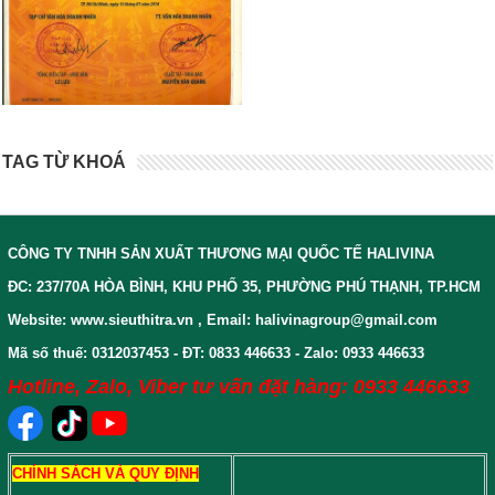
TAG TỪ KHOÁ
CÔNG TY TNHH SẢN XUẤT THƯƠNG MẠI QUỐC TẾ HALIVINA
ĐC: 237/70A HÒA BÌNH, KHU PHỐ 35, PHƯỜNG PHÚ THẠNH, TP.HCM
Website: www.sieuthitra.vn , Email: halivinagroup@gmail.com
Mã số thuế: 0312037453 - ĐT: 0833 446633 - Zalo: 0933 446633
Hotline, Zalo, Viber tư vấn đặt hàng: 0933 446633
CHÍNH SÁCH VÀ QUY ĐỊNH