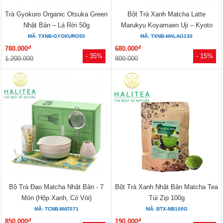
Trà Gyokuro Organic Otsuka Green
Bột Trà Xanh Matcha Latte
Nhật Bản – Lá Rời 50g
Marukyu Koyamaen Uji – Kyoto
Nhật Bản 130g
MÃ: TXNB-GYOKURO50
MÃ: TXNB-MALAG130
đ
đ
780.000
680.000
- 35%
- 15%
1.200.000
800.000
Bộ Trà Đạo Matcha Nhật Bản - 7
Bột Trà Xanh Nhật Bản Matcha Tea
Món (Hộp Xanh, Có Vòi)
Túi Zip 100g
MÃ: TCNB-MAT071
MÃ: BTX-NB100G
đ
đ
850.000
190.000