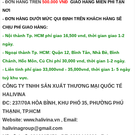
- ĐƠN HÀNG TRÊN
500.000 VNĐ
GIAO HÀNG MIỄN PHÍ TẬN
NƠI
- ĐƠN HÀNG DƯỚI MỨC QUI ĐỊNH TRÊN
KHÁCH HÀNG SẼ
CHỊU PHÍ GIAO HÀNG:
- Nội thành Tp. HCM phí giao 16,500 vnd, thời gian giao 1-2
ngày.
- Ngoại thành Tp. HCM: Quận 12, Bình Tân, Nhà Bè, Bình
Chánh, Hốc Môn, Củ Chi phí 30,000 vnd, thời gian 1-2 ngày.
- Liên tỉnh phí giao 33,000vnd - 35,000vnd, thời gian 1- 5 ngày
tuỳ khu vực.
CÔNG TY TNHH SẢN XUẤT THƯƠNG MẠI QUỐC TẾ
HALIVINA
ĐC: 237/70A HÒA BÌNH, KHU PHỐ 35, PHƯỜNG PHÚ
THẠNH, TP.HCM
Website: www.halivina.vn , Email:
halivinagroup@gmail.com