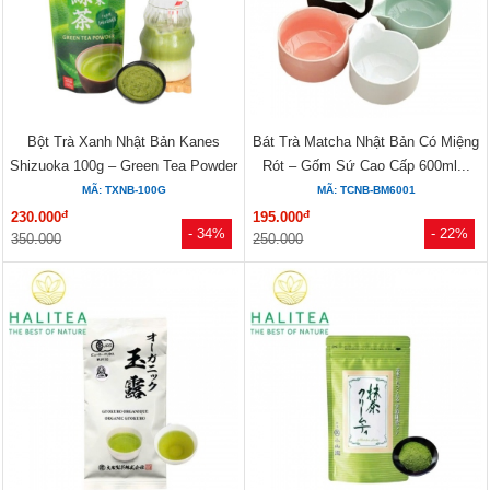
Bột Trà Xanh Nhật Bản Kanes
Bát Trà Matcha Nhật Bản Có Miệng
Shizuoka 100g – Green Tea Powder
Rót – Gốm Sứ Cao Cấp 600ml...
For Drink
MÃ: TXNB-100G
MÃ: TCNB-BM6001
đ
đ
230.000
195.000
- 34%
- 22%
350.000
250.000