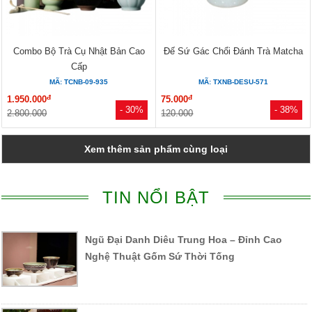
Combo Bộ Trà Cụ Nhật Bản Cao
Đế Sứ Gác Chổi Đánh Trà Matcha
Cấp
MÃ: TCNB-09-935
MÃ: TXNB-DESU-571
đ
đ
1.950.000
75.000
- 30%
- 38%
2.800.000
120.000
Xem thêm sản phẩm cùng loại
TIN NỔI BẬT
Ngũ Đại Danh Diêu Trung Hoa – Đỉnh Cao
Nghệ Thuật Gốm Sứ Thời Tống