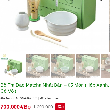
Bộ Trà Đạo Matcha Nhật Bản – 05 Món (Hộp Xanh,
Có Vòi)
Mã hàng:
TCNB-MAT051
| 2019 lượt xem
700.000
/Bộ
đ
1.200.000
-42%