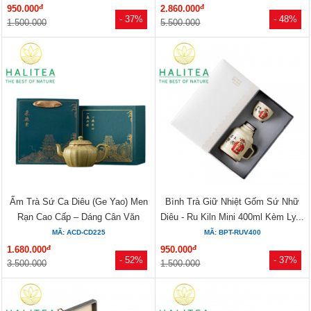
đ
đ
950.000
2.860.000
- 37%
- 48%
1.500.000
5.500.000
Ấm Trà Sứ Ca Diêu (Ge Yao) Men
Bình Trà Giữ Nhiệt Gốm Sứ Nhữ
Rạn Cao Cấp – Dáng Cân Văn
Diêu - Ru Kiln Mini 400ml Kèm Ly...
Tiêu...
MÃ: ACD-CD225
MÃ: BPT-RUV400
đ
đ
1.680.000
950.000
- 52%
- 37%
3.500.000
1.500.000