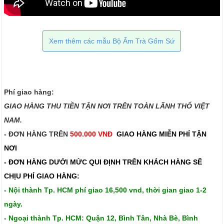
Xem thêm các mẫu Bộ Ấm Trà Gốm Sứ
Phí giao hàng:
GIAO HÀNG THU TIỀN TẬN NƠI TRÊN TOÀN LÃNH THỔ VIỆT
NAM.​​
- ĐƠN HÀNG TRÊN
500.000 VNĐ
GIAO HÀNG MIỄN PHÍ TẬN
NƠI
- ĐƠN HÀNG DƯỚI MỨC QUI ĐỊNH TRÊN
KHÁCH HÀNG SẼ
CHỊU PHÍ GIAO HÀNG:
- Nội thành Tp. HCM phí giao 16,500 vnd, thời gian giao 1-2
ngày.
- Ngoại thành Tp. HCM: Quận 12, Bình Tân, Nhà Bè, Bình