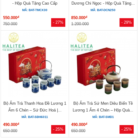
- Hộp Quà Tặng Cao Cấp
Dương Chi Ngọc - Hộp Quà Tặng...
MÃ: BAT-TMCX30
MÃ: BAT-DCN250
đ
đ
550.000
850.000
- 27%
- 29%
750.000
1.200.000
Bộ Ấm Trà Thanh Hoa Đề Lương 1
Bộ Ấm Trà Sứ Men Diêu Biến Tề
Ấm 6 Chén – Sứ Đức Hoá |...
Lương 1 Ấm 4 Chén – Hộp Quà...
MÃ: BAT-SĐH6011
MÃ: BAT-SMD1
đ
đ
490.000
490.000
- 25%
- 25%
650.000
650.000