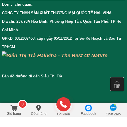
Đơn vị chủ quản:
:
CÔNG TY TNHH SẢN XUẤT THƯƠNG MẠI QUỐC TẾ HALIVINA
Địa chỉ: 237/70A Hòa Bình, Phường Hiệp Tân, Quận Tân Phú, TP Hồ
Chí Minh.
GPKD: 0312037453, cấp ngày 05/11/2012 Tại Sở Kế Hoạch và Đầu Tư
TPHCM
Bản đồ đường đi đến Siêu Thị Trà
0
850.000
/Cái
đ
Đặt mua
1.210.000
Giỏ hàng
Cửa hàng
Facebook
Gọi điện
Chat Zalo