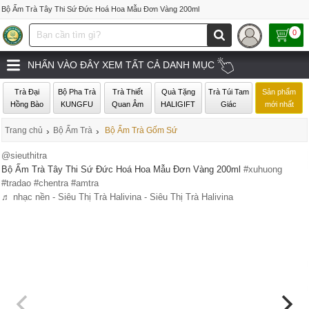
Bộ Ấm Trà Tây Thi Sứ Đức Hoá Hoa Mẫu Đơn Vàng 200ml
0
NHẤN VÀO ĐÂY XEM TẤT CẢ DANH MỤC
Trà Đại
Bộ Pha Trà
Trà Thiết
Quà Tặng
Trà Túi Tam
Sản phẩm
Hồng Bào
KUNGFU
Quan Âm
HALIGIFT
Giác
mới nhất
Trang chủ
›
Bộ Ấm Trà
›
Bộ Ấm Trà Gốm Sứ
@sieuthitra
Bộ Ấm Trà Tây Thi Sứ Đức Hoá Hoa Mẫu Đơn Vàng 200ml
#xuhuong
#tradao
#chentra
#amtra
♬ nhạc nền - Siêu Thị Trà Halivina - Siêu Thị Trà Halivina