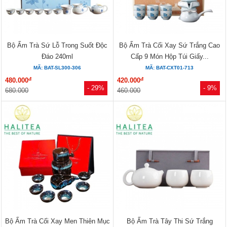
Bộ Ấm Trà Sứ Lỗ Trong Suốt Độc
Bộ Ấm Trà Cối Xay Sứ Trắng Cao
Đáo 240ml
Cấp 9 Món Hộp Túi Giấy...
MÃ: BAT-SL300-306
MÃ: BAT-CXT01-713
đ
đ
480.000
420.000
- 29%
- 9%
680.000
460.000
Bộ Ấm Trà Cối Xay Men Thiên Mục
Bộ Ấm Trà Tây Thi Sứ Trắng