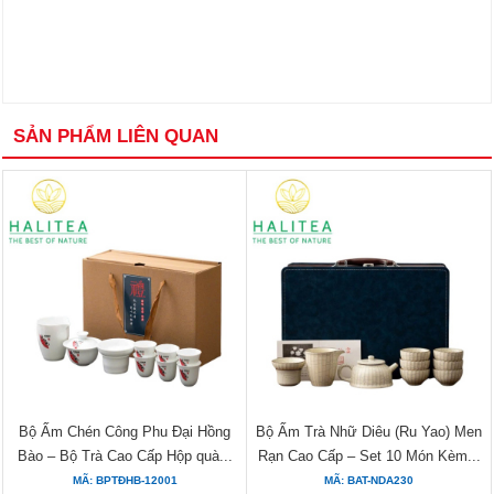
SẢN PHẨM LIÊN QUAN
Bộ Ấm Chén Công Phu Đại Hồng
Bộ Ấm Trà Nhữ Diêu (Ru Yao) Men
Bào – Bộ Trà Cao Cấp Hộp quà...
Rạn Cao Cấp – Set 10 Món Kèm...
MÃ: BPTĐHB-12001
MÃ: BAT-NDA230