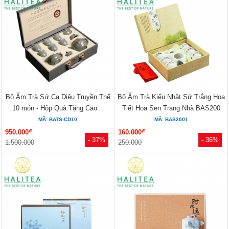
Bộ Ấm Trà Sứ Ca Diêu Truyền Thế
Bộ Ấm Trà Kiểu Nhật Sứ Trắng Họa
10 món - Hộp Quà Tặng Cao...
Tiết Hoa Sen Trang Nhã BAS200
MÃ: BATS-CD10
MÃ: BAS2001
đ
đ
950.000
160.000
- 37%
- 36%
1.500.000
250.000