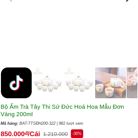
Bộ Ấm Trà Tây Thi Sứ Đức Hoá Hoa Mẫu Đơn
Vàng 200ml
Mã hàng:
BAT-TTSĐH200-322
| 982 lượt xem
850.000
/Cái
đ
1.210.000
-30%