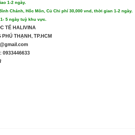
iao 1-2 ngày.
Bình Chánh, Hốc Môn, Củ Chi phí 30,000 vnd, thời gian 1-2 ngày.
 1- 5 ngày tuỳ khu vực.
C TẾ HALIVINA
G PHÚ THẠNH, TP.HCM
up@gmail.com
o: 0933446633
33