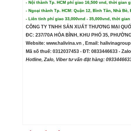
- Nội thành Tp. HCM phí giao 16,500 vnd, thời gian g
- Ngoại thành Tp. HCM: Quận 12, Bình Tân, Nhà Bè, 
- Liên tỉnh phí giao 33,000vnd - 35,000vnd, thời gian
CÔNG TY TNHH SẢN XUẤT THƯƠNG MẠI QUỐ
ĐC: 237/70A HÒA BÌNH, KHU PHỐ 35, PHƯỜN
Website: www.halivina.vn , Email: halivinagro
Mã số thuế: 0312037453 - ĐT: 0833446633 - Zal
Hotline, Zalo, Viber tư vấn đặt hàng: 09334466