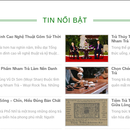
TIN NỔI BẬT
Đỉnh Cao Nghệ Thuật Gốm Sứ Thời
Trà Thủy T
Nham Trà 
i hơn hai nghìn năm, triều đại Tống
Trong thế g
 đỉnh cao về nghệ thuật và kỹ thuật...
thức uống, m
ệt Phẩm Nham Trà Làm Nên Danh
Chọn Chén
Trà
vùng Vũ Di Sơn (Wuyi Shan) thuộc tỉnh
Trong trà đ
òng Nham Trà – Wuyi Rock Tea. Những
quên mất mộ
 Sống – Chín, Hiểu Đúng Bản Chất
Tiệm Trà 
Giữa Lòn
rà Phổ Nhĩ là một trong những dòng trà
Trong bức t
âu biến hóa phong phú nhất. Người
văn hóa đặc