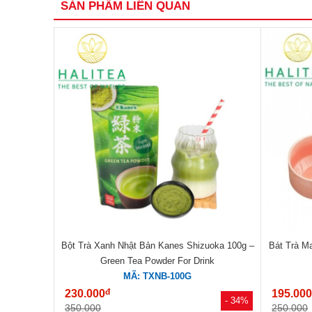
SẢN PHẨM LIÊN QUAN
Bột Trà Xanh Nhật Bản Kanes Shizuoka 100g –
Bát Trà M
Green Tea Powder For Drink
MÃ: TXNB-100G
đ
230.000
195.00
- 34%
350.000
250.000