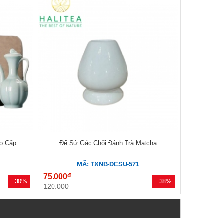
o Cấp
Đế Sứ Gác Chổi Đánh Trà Matcha
MÃ: TXNB-DESU-571
đ
75.000
- 30%
- 38%
120.000