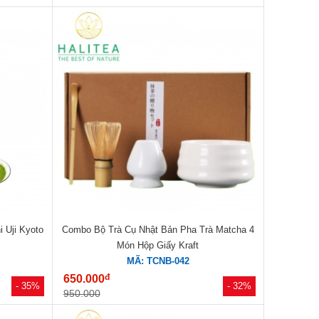
 Uji Kyoto
Combo Bộ Trà Cụ Nhật Bản Pha Trà Matcha 4
g
Món Hộp Giấy Kraft
MÃ: TCNB-042
đ
650.000
- 35%
- 32%
950.000