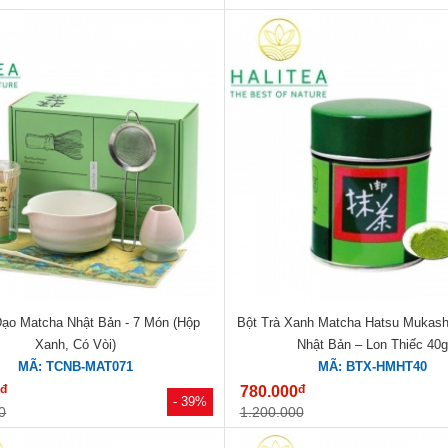
Đạo Matcha Nhật Bản - 7 Món (Hộp
Bột Trà Xanh Matcha Hatsu Mukashi
Xanh, Có Vòi)
Nhật Bản – Lon Thiếc 40
MÃ: TCNB-MAT071
MÃ: BTX-HMHT40
đ
đ
0
780.000
- 39%
0
1.200.000