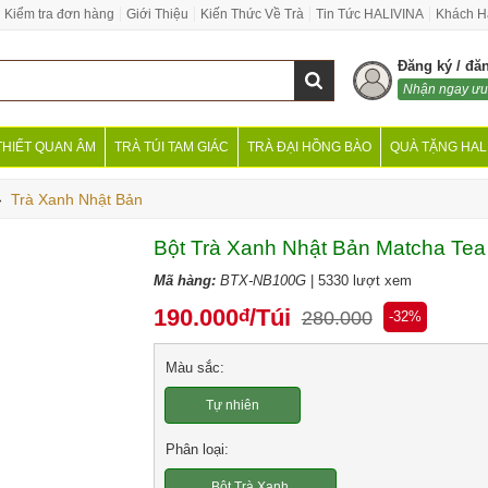
Kiểm tra đơn hàng
Giới Thiệu
Kiến Thức Về Trà
Tin Tức HALIVINA
Khách H
Đăng ký / đă
Nhận ngay ưu
THIẾT QUAN ÂM
TRÀ TÚI TAM GIÁC
TRÀ ĐẠI HỒNG BÀO
QUÀ TẶNG HAL
›
Trà Xanh Nhật Bản
Bột Trà Xanh Nhật Bản Matcha Tea 
Mã hàng:
BTX-NB100G
| 5330 lượt xem
190.000
/Túi
đ
280.000
-32%
Màu sắc:
Tự nhiên
Phân loại:
Bột Trà Xanh