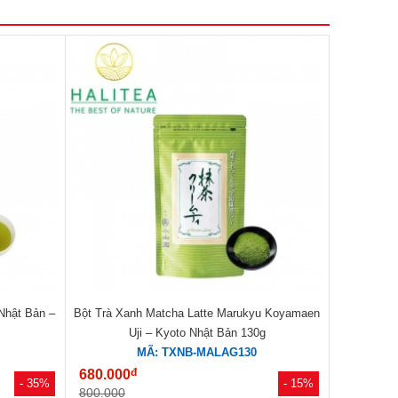
Nhật Bản –
Bột Trà Xanh Matcha Latte Marukyu Koyamaen
Uji – Kyoto Nhật Bản 130g
MÃ: TXNB-MALAG130
đ
680.000
- 35%
- 15%
800.000