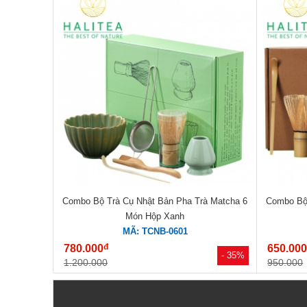
Combo Bộ Trà Cụ Nhật Bản Pha Trà Matcha 6
Combo Bộ 
Món Hộp Xanh
MÃ: TCNB-0601
đ
780.000
650.00
- 35%
1.200.000
950.000