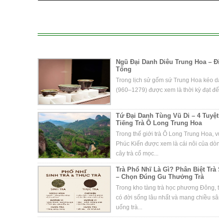
Ngũ Đại Danh Diêu Trung Hoa – 
Tống
Trong lịch sử gốm sứ Trung Hoa kéo dà
(960–1279) được xem là thời kỳ đạt đến
Tứ Đại Danh Tùng Vũ Di – 4 Tuy
Tiếng Trà Ô Long Trung Hoa
Trong thế giới trà Ô Long Trung Hoa, 
Phúc Kiến được xem là cái nôi của d
cây trà cổ mọc...
Trà Phổ Nhĩ Là Gì? Phân Biệt Trà
– Chọn Đúng Gu Thưởng Trà
Trong kho tàng trà học phương Đông, t
có đời sống lâu nhất và mang chiều s
uống trà...