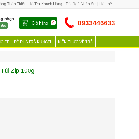
àng Thân Thiết
Hỗ Trợ Khách Hàng
Đội Ngũ Nhân Sự
Liên hệ
ng nhập
0933446633
Giỏ hàng
0
 đãi
IGIFT
BỘ PHA TRÀ KUNGFU
KIẾN THỨC VỀ TRÀ
Túi Zip 100g