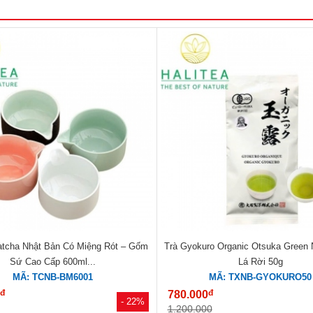
atcha Nhật Bản Có Miệng Rót – Gốm
Trà Gyokuro Organic Otsuka Green 
Sứ Cao Cấp 600ml...
Lá Rời 50g
MÃ: TCNB-BM6001
MÃ: TXNB-GYOKURO50
đ
đ
0
780.000
- 22%
1.200.000