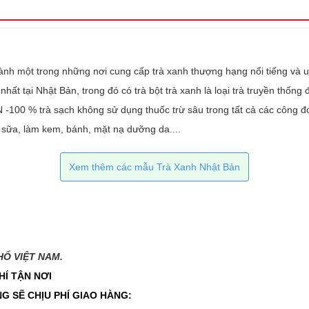
hành một trong những nơi cung cấp trà xanh thượng hạng nổi tiếng và u
nhất tại Nhật Bản, trong đó có trà bột trà xanh là loại trà truyền thốn
 trà sạch không sử dụng thuốc trừ sâu trong tất cả các công đo
à sữa, làm kem, bánh, mặt nạ dưỡng da....
Xem thêm các mẫu Trà Xanh Nhật Bản
 VIỆT NAM.​​
HÍ TẬN NƠI
G SẼ CHỊU PHÍ GIAO HÀNG: