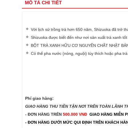
MÔ TẢ CHI TIẾT
Với lịch sử trồng trà hơn 650 năm, Shizuoka đã trở t
Shizuoka được biết đến như nơi sản xuất trà xanh tốt 
BỘT TRÀ XANH HỮU CƠ NGUYÊN CHẤT NHẬT BẢN -100 %
Có thể pha nước (nóng, nguội) tùy thích hoặc pha tr
Phí giao hàng:
GIAO HÀNG THU TIỀN TẬN NƠI TRÊN TOÀN LÃNH THỔ
- ĐƠN HÀNG TRÊN
500.000 VNĐ
GIAO HÀNG MIỄN P
- ĐƠN HÀNG DƯỚI MỨC QUI ĐỊNH TRÊN
KHÁCH HÀN