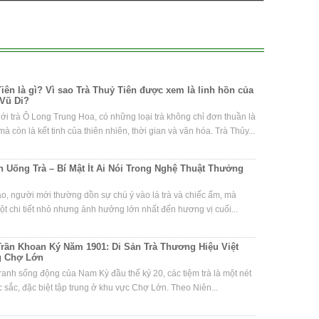
iên là gì? Vì sao Trà Thuỷ Tiên được xem là linh hồn của
Vũ Di?
iới trà Ô Long Trung Hoa, có những loại trà không chỉ đơn thuần là
à còn là kết tinh của thiên nhiên, thời gian và văn hóa. Trà Thủy...
 Uống Trà – Bí Mật Ít Ai Nói Trong Nghệ Thuật Thưởng
ạo, người mới thường dồn sự chú ý vào lá trà và chiếc ấm, mà
t chi tiết nhỏ nhưng ảnh hưởng lớn nhất đến hương vị cuối...
Trần Khoan Ký Năm 1901: Di Sản Trà Thương Hiệu Việt
g Chợ Lớn
ranh sống động của Nam Kỳ đầu thế kỷ 20, các tiệm trà là một nét
 sắc, đặc biệt tập trung ở khu vực Chợ Lớn. Theo Niên...