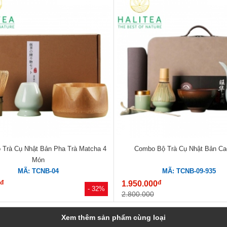
Trà Cụ Nhật Bản Pha Trà Matcha 4
Combo Bộ Trà Cụ Nhật Bản Ca
Món
MÃ: TCNB-04
MÃ: TCNB-09-935
đ
đ
0
1.950.000
- 32%
2.800.000
Xem thêm sản phẩm cùng loại