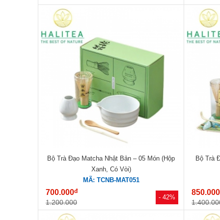
Bộ Trà Đạo Matcha Nhật Bản – 05 Món (Hộp
Bộ Trà 
Xanh, Có Vòi)
MÃ: TCNB-MAT051
đ
700.000
850.00
- 42%
1.200.000
1.400.00