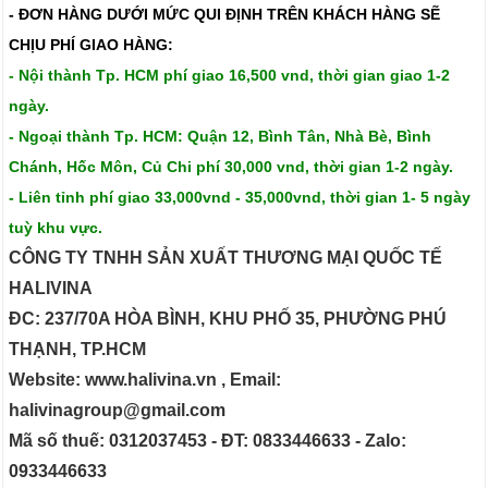
- ĐƠN HÀNG DƯỚI MỨC QUI ĐỊNH TRÊN
KHÁCH HÀNG SẼ
CHỊU PHÍ GIAO HÀNG:
- Nội thành Tp. HCM phí giao 16,500 vnd, thời gian giao 1-2
ngày.
- Ngoại thành Tp. HCM: Quận 12, Bình Tân, Nhà Bè, Bình
Chánh, Hốc Môn, Củ Chi phí 30,000 vnd, thời gian 1-2 ngày.
- Liên tỉnh phí giao 33,000vnd - 35,000vnd, thời gian 1- 5 ngày
tuỳ khu vực.
CÔNG TY TNHH SẢN XUẤT THƯƠNG MẠI QUỐC TẾ
HALIVINA
ĐC: 237/70A HÒA BÌNH, KHU PHỐ 35, PHƯỜNG PHÚ
THẠNH, TP.HCM
Website: www.halivina.vn , Email:
halivinagroup@gmail.com
Mã số thuế: 0312037453 - ĐT: 0833446633 - Zalo:
0933446633