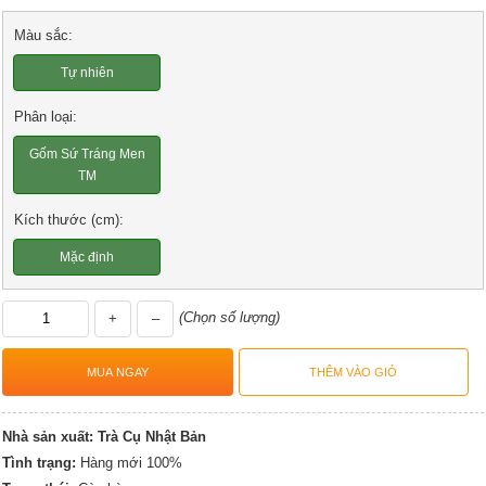
Màu sắc:
Tự nhiên
Phân loại:
Gốm Sứ Tráng Men
TM
Kích thước (cm):
Mặc định
(Chọn số lượng)
+
–
Nhà sản xuất:
Trà Cụ Nhật Bản
Tình trạng:
Hàng mới 100%