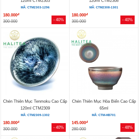
120ml CTM2303
120ml CTM2308
MÃ: CTM2303-1296
MÃ: CTM2308-1301
đ
đ
180.000
180.000
- 40%
- 40%
300.000
300.000
Chén Thiên Mục Tenmoku Cao Cấp
Chén Thiên Mục Hỏa Biến Cao Cấp
120ml CTM2309
65ml
MÃ: CTM2309-1302
MÃ: CTM-HB701
đ
đ
180.000
145.000
- 40%
- 48%
300.000
280.000