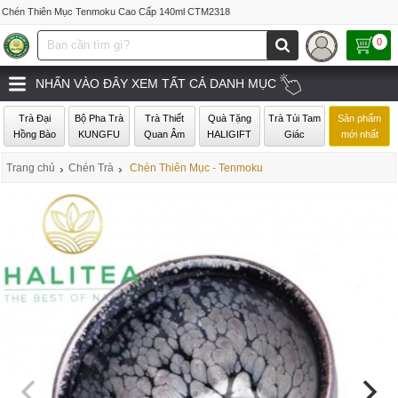
Chén Thiên Mục Tenmoku Cao Cấp 140ml CTM2318
0
NHẤN VÀO ĐÂY XEM TẤT CẢ DANH MỤC
Trà Đại
Bộ Pha Trà
Trà Thiết
Quà Tặng
Trà Túi Tam
Sản phẩm
Hồng Bào
KUNGFU
Quan Âm
HALIGIFT
Giác
mới nhất
Trang chủ
›
Chén Trà
›
Chén Thiên Mục - Tenmoku