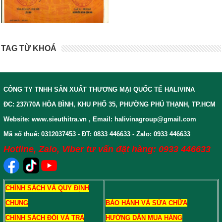
TAG TỪ KHOÁ
CÔNG TY TNHH SẢN XUẤT THƯƠNG MẠI QUỐC TẾ HALIVINA
ĐC: 237/70A HÒA BÌNH, KHU PHỐ 35, PHƯỜNG PHÚ THẠNH, TP.HCM
Website: www.sieuthitra.vn , Email: halivinagroup@gmail.com
Mã số thuế: 0312037453 - ĐT: 0833 446633 - Zalo: 0933 446633
Hotline, Zalo, Viber tư vấn đặt hàng: 0933 446633
CHÍNH SÁCH VÀ QUY ĐỊNH
CHUNG
BẢO HÀNH VÀ SỬA CHỮA
CHÍNH SÁCH ĐỔI VÀ TRẢ
HƯỚNG DẪN MUA HÀNG