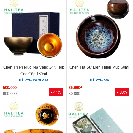
Chén Thiên Mục Mạ Vàng 24K Hộp
Chén Trà Sứ Men Thiên Mục 60ml
Cao Cấp 130ml
MÃ: CTM-130ML-314
MÃ: CTM-S60
đ
đ
500.000
35.000
- 44%
- 30%
900.000
50.000