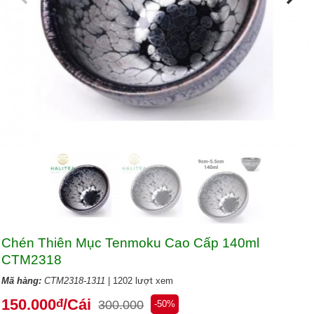
Chén Thiên Mục Tenmoku Cao Cấp 140ml
CTM2318
Mã hàng:
CTM2318-1311
| 1202 lượt xem
150.000
/Cái
đ
300.000
-50%