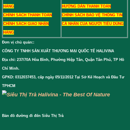
HÀNG
HƯỚNG DẪN THANH TOÁN
CHÍNH SÁCH THANH TOÁN
CHÍNH SÁCH BẢO VỆ THÔNG TIN
CHÍNH SÁCH GIAO NHẬN
CÁ NHÂN CỦA NGƯỜI TIÊU DÙNG
HÀNG
Đơn vị chủ quản:
:
CÔNG TY TNHH SẢN XUẤT THƯƠNG MẠI QUỐC TẾ HALIVINA
Địa chỉ: 237/70A Hòa Bình, Phường Hiệp Tân, Quận Tân Phú, TP Hồ
Chí Minh.
GPKD: 0312037453, cấp ngày 05/11/2012 Tại Sở Kế Hoạch và Đầu Tư
TPHCM
Bản đồ đường đi đến Siêu Thị Trà