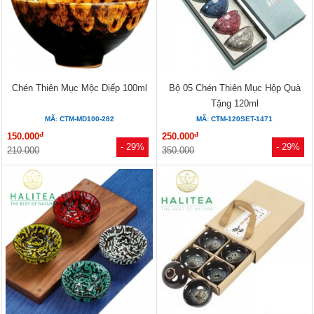
Chén Thiên Mục Mộc Diếp 100ml
Bộ 05 Chén Thiên Mục Hộp Quà
Tặng 120ml
MÃ: CTM-MD100-282
MÃ: CTM-120SET-1471
đ
đ
150.000
250.000
- 29%
- 29%
210.000
350.000