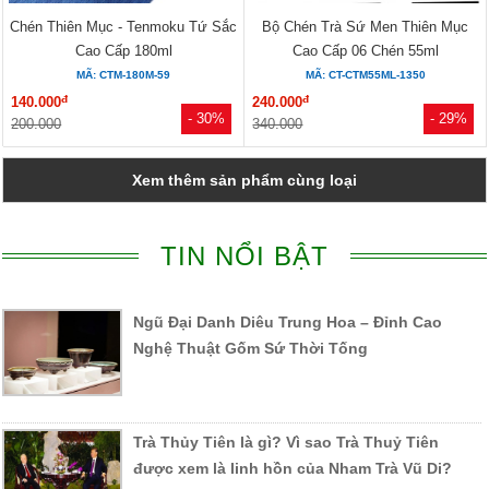
Chén Thiên Mục - Tenmoku Tứ Sắc
Bộ Chén Trà Sứ Men Thiên Mục
Cao Cấp 180ml
Cao Cấp 06 Chén 55ml
MÃ: CTM-180M-59
MÃ: CT-CTM55ML-1350
đ
đ
140.000
240.000
- 30%
- 29%
200.000
340.000
Xem thêm sản phẩm cùng loại
TIN NỔI BẬT
Ngũ Đại Danh Diêu Trung Hoa – Đỉnh Cao
Nghệ Thuật Gốm Sứ Thời Tống
Trà Thủy Tiên là gì? Vì sao Trà Thuỷ Tiên
được xem là linh hồn của Nham Trà Vũ Di?