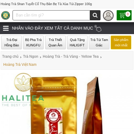
Hoàng Trà Shan Tuyết Cổ Thụ Bản Bẹ Tà Xùa Túi Zipper 100g
0
NHẤN VÀO ĐÂY XEM TẤT CẢ DANH MỤC
Trà Đại
Bộ Pha Trà
Trà Thiết
Quà Tặng
Trà Túi Tam
Sản phẩm
Hồng Bào
KUNGFU
Quan Âm
HALIGIFT
Giác
mới nhất
Trang chủ
›
Trà Ngon
›
Hoàng Trà - Trà Vàng - Yellow Tea
›
Hoàng Trà Việt Nam