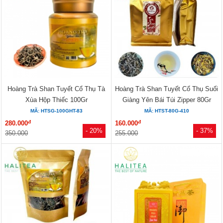
Hoàng Trà Shan Tuyết Cổ Thụ Tà
Hoàng Trà Shan Tuyết Cổ Thụ Suối
Xùa Hộp Thiếc 100Gr
Giàng Yên Bái Túi Zipper 80Gr
MÃ: HTSG-100GHT-83
MÃ: HTST-80G-410
đ
đ
280.000
160.000
- 20%
- 37%
350.000
255.000