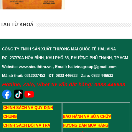
TAG TỪ KHOÁ
CÔNG TY TNHH SẢN XUẤT THƯƠNG MẠI QUỐC TẾ HALIVINA
ĐC: 237/70A HÒA BÌNH, KHU PHỐ 35, PHƯỜNG PHÚ THẠNH, TP.HCM
Website: www.sieuthitra.vn , Email: halivinagroup@gmail.com
Mã số thuế: 0312037453 - ĐT: 0833 446633 - Zalo: 0933 446633
Hotline, Zalo, Viber tư vấn đặt hàng: 0933 446633
CHÍNH SÁCH VÀ QUY ĐỊNH
CHUNG
BẢO HÀNH VÀ SỬA CHỮA
CHÍNH SÁCH ĐỔI VÀ TRẢ
HƯỚNG DẪN MUA HÀNG