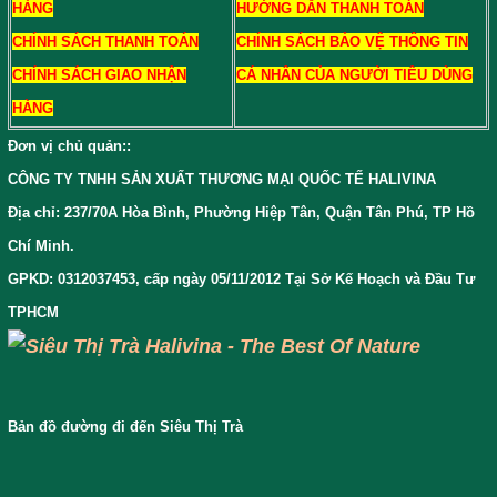
HÀNG
HƯỚNG DẪN THANH TOÁN
CHÍNH SÁCH THANH TOÁN
CHÍNH SÁCH BẢO VỆ THÔNG TIN
CHÍNH SÁCH GIAO NHẬN
CÁ NHÂN CỦA NGƯỜI TIÊU DÙNG
HÀNG
Đơn vị chủ quản:
:
CÔNG TY TNHH SẢN XUẤT THƯƠNG MẠI QUỐC TẾ HALIVINA
Địa chỉ: 237/70A Hòa Bình, Phường Hiệp Tân, Quận Tân Phú, TP Hồ
Chí Minh.
GPKD: 0312037453, cấp ngày 05/11/2012 Tại Sở Kế Hoạch và Đầu Tư
TPHCM
Bản đồ đường đi đến Siêu Thị Trà