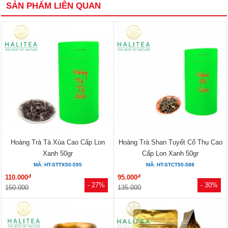
SẢN PHẨM LIÊN QUAN
Hoàng Trà Tà Xùa Cao Cấp Lon
Hoàng Trà Shan Tuyết Cổ Thụ Cao
Xanh 50gr
Cấp Lon Xanh 50gr
MÃ: HT-STTX50-595
MÃ: HT-STCT50-588
đ
đ
110.000
95.000
- 27%
- 30%
150.000
135.000