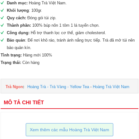
Danh mục:
Hoàng Trà Việt Nam.
Khối lượng
: 100gr.
Quy cách:
Đóng gói túi zip.
Thành phần:
100% búp nõn 1 tôm 1 lá tuyển chọn.
Công dụng:
Hỗ trợ thanh lọc cơ thể, giảm cholesterol.
Bảo quản
: Để nơi khô ráo, tránh ánh nắng trực tiếp. Trà đã mở túi nên
bảo quản kín.
Tình trạng:
Hàng mới 100%
Trạng thái:
Còn hàng
Trà Ngon
:
Hoàng Trà - Trà Vàng - Yellow Tea
-
Hoàng Trà Việt Nam
MÔ TẢ CHI TIẾT
Xem thêm các mẫu Hoàng Trà Việt Nam