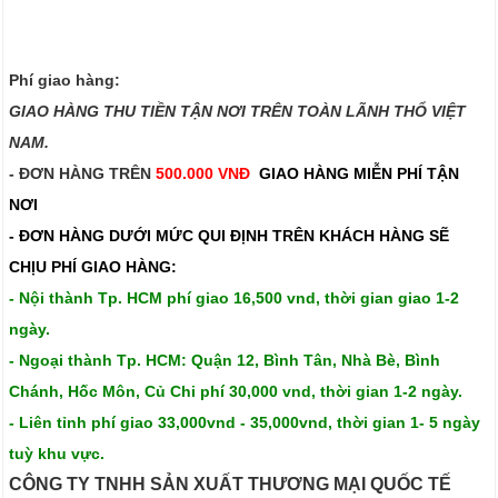
Phí giao hàng:
GIAO HÀNG THU TIỀN TẬN NƠI TRÊN TOÀN LÃNH THỔ VIỆT
NAM.​​
- ĐƠN HÀNG TRÊN
500.000 VNĐ
GIAO HÀNG MIỄN PHÍ TẬN
NƠI
- ĐƠN HÀNG DƯỚI MỨC QUI ĐỊNH TRÊN
KHÁCH HÀNG SẼ
CHỊU PHÍ GIAO HÀNG:
- Nội thành Tp. HCM phí giao 16,500 vnd, thời gian giao 1-2
ngày.
- Ngoại thành Tp. HCM: Quận 12, Bình Tân, Nhà Bè, Bình
Chánh, Hốc Môn, Củ Chi phí 30,000 vnd, thời gian 1-2 ngày.
- Liên tỉnh phí giao 33,000vnd - 35,000vnd, thời gian 1- 5 ngày
tuỳ khu vực.
CÔNG TY TNHH SẢN XUẤT THƯƠNG MẠI QUỐC TẾ