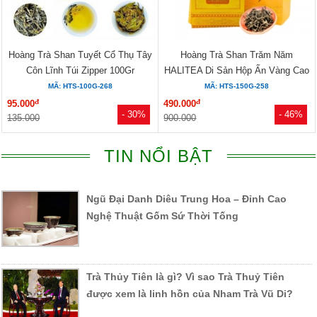
Hoàng Trà Shan Tuyết Cổ Thụ Tây
Hoàng Trà Shan Trăm Năm
Côn Lĩnh Túi Zipper 100Gr
HALITEA Di Sản Hộp Ấn Vàng Cao
Cấp
MÃ: HTS-100G-268
MÃ: HTS-150G-258
đ
đ
95.000
490.000
- 30%
- 46%
135.000
900.000
TIN NỔI BẬT
Ngũ Đại Danh Diêu Trung Hoa – Đỉnh Cao
Nghệ Thuật Gốm Sứ Thời Tống
Trà Thủy Tiên là gì? Vì sao Trà Thuỷ Tiên
được xem là linh hồn của Nham Trà Vũ Di?