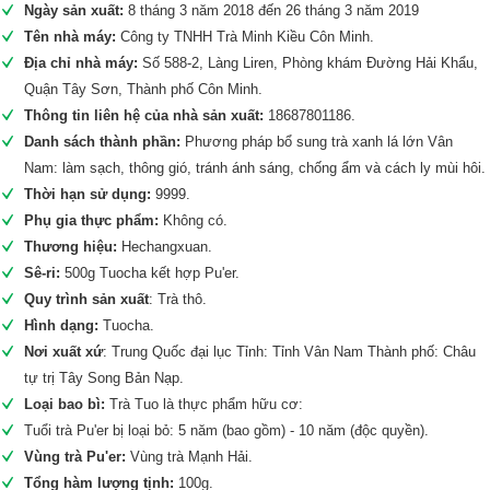
Ngày sản xuất:
8 tháng 3 năm 2018 đến 26 tháng 3 năm 2019
Tên nhà máy:
Công ty TNHH Trà Minh Kiều Côn Minh.
Địa chỉ nhà máy:
Số 588-2, Làng Liren, Phòng khám Đường Hải Khẩu,
Quận Tây Sơn, Thành phố Côn Minh.
Thông tin liên hệ của nhà sản xuất:
18687801186.
Danh sách thành phần:
Phương pháp bổ sung trà xanh lá lớn Vân
Nam: làm sạch, thông gió, tránh ánh sáng, chống ẩm và cách ly mùi hôi.
Thời hạn sử dụng:
9999.
Phụ gia thực phẩm:
Không có.
Thương hiệu:
Hechangxuan.
Sê-ri:
500g Tuocha kết hợp Pu'er.
Quy trình sản xuất
: Trà thô.
Hình dạng:
Tuocha.
Nơi xuất xứ
: Trung Quốc đại lục Tỉnh: Tỉnh Vân Nam Thành phố: Châu
tự trị Tây Song Bản Nạp.
Loại bao bì:
Trà Tuo là thực phẩm hữu cơ:
Tuổi trà Pu'er bị loại bỏ: 5 năm (bao gồm) - 10 năm (độc quyền).
Vùng trà Pu'er:
Vùng trà Mạnh Hải.
Tổng hàm lượng tịnh:
100g.