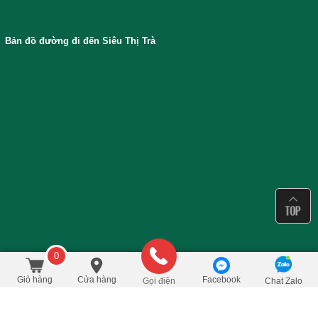
Bản đồ đường đi đến Siêu Thị Trà
0
190.000
/Cái
đ
Đặt mua
270.000
Giỏ hàng
Cửa hàng
Facebook
Gọi điện
Chat Zalo