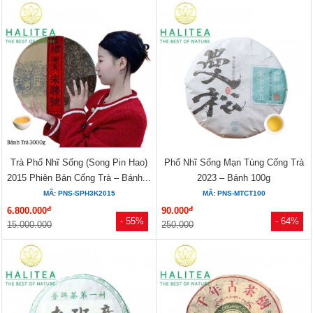
Trà Phổ Nhĩ Sống (Song Pin Hao)
Phổ Nhĩ Sống Mạn Tùng Cống Trà
2015 Phiên Bản Cống Trà – Bánh...
2023 – Bánh 100g
MÃ: PNS-SPH3K2015
MÃ: PNS-MTCT100
đ
đ
6.800.000
90.000
- 55%
- 64%
15.000.000
250.000