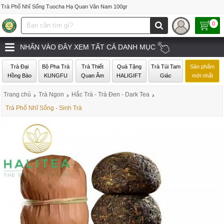
Trà Phổ Nhĩ Sống Tuocha Hạ Quan Vân Nam 100gr
0
NHẤN VÀO ĐÂY XEM TẤT CẢ DANH MỤC
Trà Đại
Bộ Pha Trà
Trà Thiết
Quà Tặng
Trà Túi Tam
Sản phẩm
Hồng Bào
KUNGFU
Quan Âm
HALIGIFT
Giác
mới nhất
Trang chủ
›
Trà Ngon
›
Hắc Trà - Trà Đen - Dark Tea
›
Trà Phổ Nhĩ Sống - Sinh Trà