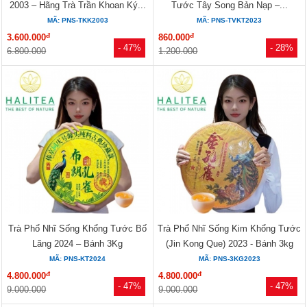
2003 – Hãng Trà Trần Khoan Ký...
Tước Tây Song Bản Nạp –...
MÃ: PNS-TKK2003
MÃ: PNS-TVKT2023
đ
đ
3.600.000
860.000
- 47%
- 28%
6.800.000
1.200.000
Trà Phổ Nhĩ Sống Khổng Tước Bố
Trà Phổ Nhĩ Sống Kim Khổng Tước
Lãng 2024 – Bánh 3Kg
(Jin Kong Que) 2023 - Bánh 3kg
MÃ: PNS-KT2024
MÃ: PNS-3KG2023
đ
đ
4.800.000
4.800.000
- 47%
- 47%
9.000.000
9.000.000