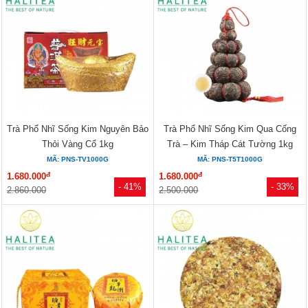
Trà Phổ Nhĩ Sống Kim Nguyên Bảo
Trà Phổ Nhĩ Sống Kim Qua Cống
Thỏi Vàng Cổ 1kg
Trà – Kim Tháp Cát Tường 1kg
MÃ: PNS-TV1000G
MÃ: PNS-T5T1000G
đ
đ
1.680.000
1.680.000
- 41%
- 33%
2.860.000
2.500.000