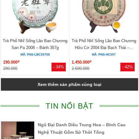
Trà Phổ Nhĩ Sống Lão Ban Chương
Trà Phổ Nhĩ Sống Lão Ban Chương
San Pa 2008 – Bánh 357g
Hữu Cơ 2004 Đại Bạch Thái –...
MÃ: PNS-LBC35708
MÃ: PNS-HC357
đ
đ
190.000
1.450.000
- 34%
- 42%
290.000
2.500.000
Xem thêm sản phẩm cùng loại
TIN NỔI BẬT
Ngũ Đại Danh Diêu Trung Hoa – Đỉnh Cao
Nghệ Thuật Gốm Sứ Thời Tống