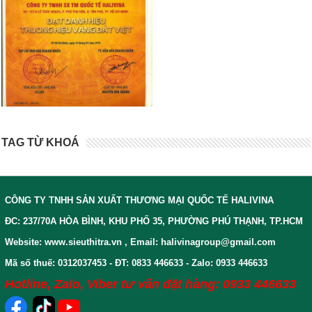
TAG TỪ KHOÁ
CÔNG TY TNHH SẢN XUẤT THƯƠNG MẠI QUỐC TẾ HALIVINA
ĐC: 237/70A HÒA BÌNH, KHU PHỐ 35, PHƯỜNG PHÚ THẠNH, TP.HCM
Website: www.sieuthitra.vn , Email: halivinagroup@gmail.com
Mã số thuế: 0312037453 - ĐT: 0833 446633 - Zalo: 0933 446633
Hotline, Zalo, Viber tư vấn đặt hàng: 0933 446633