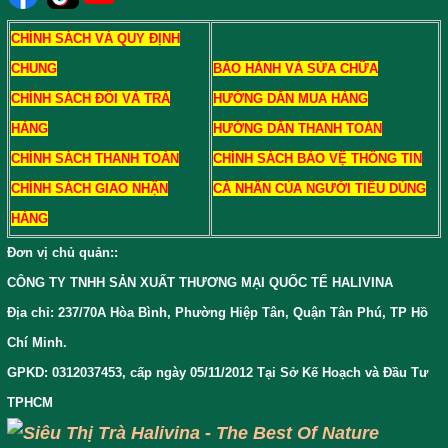
CHÍNH SÁCH VÀ QUY ĐỊNH
CHUNG
BẢO HÀNH VÀ SỬA CHỮA
CHÍNH SÁCH ĐỔI VÀ TRẢ
HƯỚNG DẪN MUA HÀNG
HÀNG
HƯỚNG DẪN THANH TOÁN
CHÍNH SÁCH THANH TOÁN
CHÍNH SÁCH BẢO VỆ THÔNG TIN
CHÍNH SÁCH GIAO NHẬN
CÁ NHÂN CỦA NGƯỜI TIÊU DÙNG
HÀNG
Đơn vị chủ quản:
:
CÔNG TY TNHH SẢN XUẤT THƯƠNG MẠI QUỐC TẾ HALIVINA
Địa chỉ: 237/70A Hòa Bình, Phường Hiệp Tân, Quận Tân Phú, TP Hồ
Chí Minh.
GPKD: 0312037453, cấp ngày 05/11/2012 Tại Sở Kế Hoạch và Đầu Tư
TPHCM