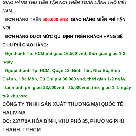
GIAO HÀNG THU TIỀN TẬN NƠI TRÊN TOÀN LÃNH THỔ VIỆT
NAM.​​
- ĐƠN HÀNG TRÊN
500.000 VNĐ
GIAO HÀNG MIỄN PHÍ TẬN
NƠI
- ĐƠN HÀNG DƯỚI MỨC QUI ĐỊNH TRÊN
KHÁCH HÀNG SẼ
CHỊU PHÍ GIAO HÀNG:
- Nội thành Tp. HCM phí giao 16,500 vnd, thời gian giao 1-2
ngày.
- Ngoại thành Tp. HCM: Quận 12, Bình Tân, Nhà Bè, Bình
Chánh, Hốc Môn, Củ Chi phí 30,000 vnd, thời gian 1-2 ngày.
- Liên tỉnh phí giao 33,000vnd - 35,000vnd, thời gian 1- 5 ngày
tuỳ khu vực.
CÔNG TY TNHH SẢN XUẤT THƯƠNG MẠI QUỐC TẾ
HALIVINA
ĐC: 237/70A HÒA BÌNH, KHU PHỐ 35, PHƯỜNG PHÚ
THẠNH, TP.HCM