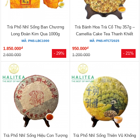
Trà Phổ Nhĩ Sống Ban Chương
Trà Bánh Hoa Trà Cổ Thụ 357g –
Long Đoàn Kim Qua 1000g
Camellia Cake Tea Thanh Khiết
MÃ: PNS-LBC1000
MÃ: PNS-HTCT2025
đ
đ
1.850.000
950.000
- 29%
- 21%
2.600.000
1.200.000
Trà Phổ Nhĩ Sống Hiệu Con Tượng
Trà Phổ Nhĩ Sống Thiên Vũ Khổng