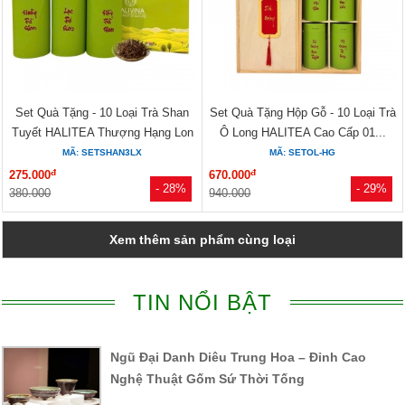
Set Quà Tặng - 10 Loại Trà Shan
Set Quà Tặng Hộp Gỗ - 10 Loại Trà
Tuyết HALITEA Thượng Hạng Lon
Ô Long HALITEA Cao Cấp 01...
Xanh
MÃ: SETSHAN3LX
MÃ: SETOL-HG
đ
đ
275.000
670.000
- 28%
- 29%
380.000
940.000
Xem thêm sản phẩm cùng loại
TIN NỔI BẬT
Ngũ Đại Danh Diêu Trung Hoa – Đỉnh Cao
Nghệ Thuật Gốm Sứ Thời Tống