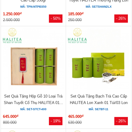
Cao Cấp 350gr
Tuyết HALITEA Thượng Hạng Lon
Xanh
MÃ: TPN-NTPĐ350
MÃ: SETSHAN2LX
đ
đ
1.250.000
185.000
- 50%
- 26%
2.500.000
250.000
Set Quà Tặng Hộp Gỗ 10 Loại Trà
Set Quà Tặng Bạch Trà Cao Cấp
Shan Tuyết Cổ Thụ HALITEA 01...
HALITEA Lon Xanh 01 Túi/03 Lon
MÃ: SET-STCT-400
MÃ: SETBT-11
đ
đ
645.000
465.000
- 19%
- 26%
800.000
630.000