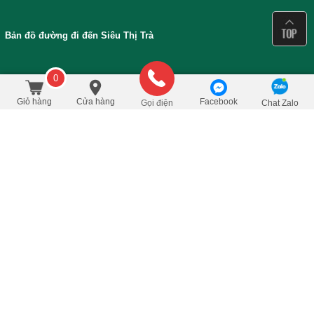
Bản đồ đường đi đến Siêu Thị Trà
0
360.000
/Cái
đ
Đặt mua
450.000
Giỏ hàng
Cửa hàng
Facebook
Gọi điện
Chat Zalo