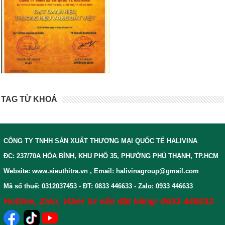
TAG TỪ KHOÁ
CÔNG TY TNHH SẢN XUẤT THƯƠNG MẠI QUỐC TẾ HALIVINA
ĐC: 237/70A HÒA BÌNH, KHU PHỐ 35, PHƯỜNG PHÚ THẠNH, TP.HCM
Website: www.sieuthitra.vn , Email: halivinagroup@gmail.com
Mã số thuế: 0312037453 - ĐT: 0833 446633 - Zalo: 0933 446633
Hotline, Zalo, Viber tư vấn đặt hàng: 0933 446633