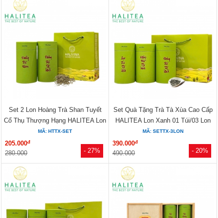
Set 2 Lon Hoàng Trà Shan Tuyết
Set Quà Tặng Trà Tà Xùa Cao Cấp
Cổ Thụ Thượng Hạng HALITEA Lon
HALITEA Lon Xanh 01 Túi/03 Lon
Xanh
MÃ: HTTX-SET
MÃ: SETTX-3LON
đ
đ
205.000
390.000
- 27%
- 20%
280.000
490.000