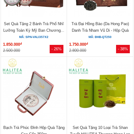
Set Quà Tặng 2 Bánh Trà Phổ Nhĩ
Trà Đại Hồng Bào (Da Hong Pao)
Lưỡng Toàn Kỳ Mỹ Ban Chương...
Danh Trà Nham Vũ Di - Hộp Quà
Sứ...
MÃ: SPN-VALI357X2
MÃ: ĐHB-QT250
đ
đ
1.850.000
1.750.000
- 26%
- 38%
2.500.000
2.800.000
Bạch Trà Phúc Đỉnh Hộp Quà Tặng
Set Quà Tặng 10 Loại Trà Shan