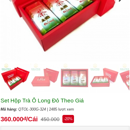
Set Hộp Trà Ô Long Đỏ Theo Giá
Mã hàng:
QTOL-300G-324
| 2485 lượt xem
360.000
/Cái
đ
450.000
-20%