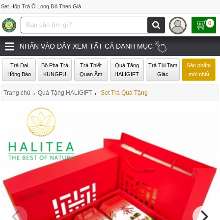
Set Hộp Trà Ô Long Đỏ Theo Giá
0
NHẤN VÀO ĐÂY XEM TẤT CẢ DANH MỤC
Trà Đại
Bộ Pha Trà
Trà Thiết
Quà Tặng
Trà Túi Tam
Sản phẩm
Hồng Bào
KUNGFU
Quan Âm
HALIGIFT
Giác
mới nhất
Trang chủ
›
Quà Tặng HALIGIFT
›
Set Trà Quà Tặng