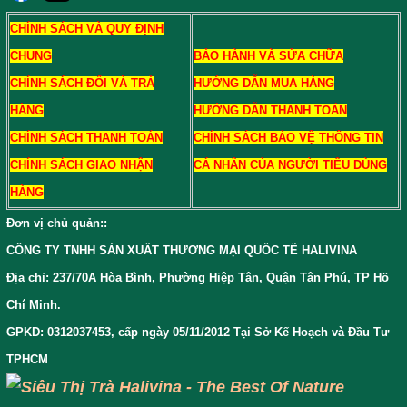
CHÍNH SÁCH VÀ QUY ĐỊNH
CHUNG
BẢO HÀNH VÀ SỬA CHỮA
CHÍNH SÁCH ĐỔI VÀ TRẢ
HƯỚNG DẪN MUA HÀNG
HÀNG
HƯỚNG DẪN THANH TOÁN
CHÍNH SÁCH THANH TOÁN
CHÍNH SÁCH BẢO VỆ THÔNG TIN
CHÍNH SÁCH GIAO NHẬN
CÁ NHÂN CỦA NGƯỜI TIÊU DÙNG
HÀNG
Đơn vị chủ quản:
:
CÔNG TY TNHH SẢN XUẤT THƯƠNG MẠI QUỐC TẾ HALIVINA
Địa chỉ: 237/70A Hòa Bình, Phường Hiệp Tân, Quận Tân Phú, TP Hồ
Chí Minh.
GPKD: 0312037453, cấp ngày 05/11/2012 Tại Sở Kế Hoạch và Đầu Tư
TPHCM