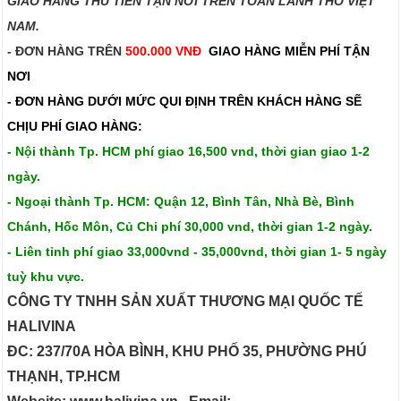
GIAO HÀNG THU TIỀN TẬN NƠI TRÊN TOÀN LÃNH THỔ VIỆT
NAM.​​
- ĐƠN HÀNG TRÊN
500.000 VNĐ
GIAO HÀNG MIỄN PHÍ TẬN
NƠI
- ĐƠN HÀNG DƯỚI MỨC QUI ĐỊNH TRÊN
KHÁCH HÀNG SẼ
CHỊU PHÍ GIAO HÀNG:
- Nội thành Tp. HCM phí giao 16,500 vnd, thời gian giao 1-2
ngày.
- Ngoại thành Tp. HCM: Quận 12, Bình Tân, Nhà Bè, Bình
Chánh, Hốc Môn, Củ Chi phí 30,000 vnd, thời gian 1-2 ngày.
- Liên tỉnh phí giao 33,000vnd - 35,000vnd, thời gian 1- 5 ngày
tuỳ khu vực.
CÔNG TY TNHH SẢN XUẤT THƯƠNG MẠI QUỐC TẾ
HALIVINA
ĐC: 237/70A HÒA BÌNH, KHU PHỐ 35, PHƯỜNG PHÚ
THẠNH, TP.HCM