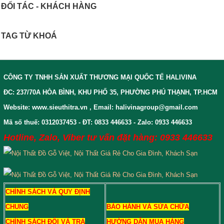
ĐỐI TÁC - KHÁCH HÀNG
TAG TỪ KHOÁ
CÔNG TY TNHH SẢN XUẤT THƯƠNG MẠI QUỐC TẾ HALIVINA
ĐC: 237/70A HÒA BÌNH, KHU PHỐ 35, PHƯỜNG PHÚ THẠNH, TP.HCM
Website: www.sieuthitra.vn , Email: halivinagroup@gmail.com
Mã số thuế: 0312037453 - ĐT: 0833 446633 - Zalo: 0933 446633
Hotline, Zalo, Viber tư vấn đặt hàng: 0933 446633
CHÍNH SÁCH VÀ QUY ĐỊNH
CHUNG
BẢO HÀNH VÀ SỬA CHỮA
CHÍNH SÁCH ĐỔI VÀ TRẢ
HƯỚNG DẪN MUA HÀNG