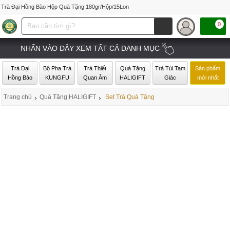
Trà Đại Hồng Bào Hộp Quà Tặng 180gr/Hộp/15Lon
0
NHẤN VÀO ĐÂY XEM TẤT CẢ DANH MỤC
Trà Đại
Bộ Pha Trà
Trà Thiết
Quà Tặng
Trà Túi Tam
Sản phẩm
Hồng Bào
KUNGFU
Quan Âm
HALIGIFT
Giác
mới nhất
Trang chủ
›
Quà Tặng HALIGIFT
›
Set Trà Quà Tặng