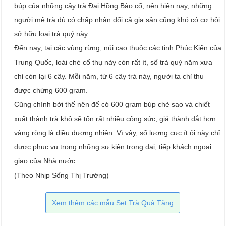
búp của những cây trà Đại Hồng Bào cổ, nên hiện nay, những
người mê trà dù có chấp nhận đổi cả gia sản cũng khó có cơ hội
sở hữu loại trà quý này.
Đến nay, tại các vùng rừng, núi cao thuộc các tỉnh Phúc Kiến của
Trung Quốc, loài chè cổ thụ này còn rất ít, số trà quý năm xưa
chỉ còn lại 6 cây. Mỗi năm, từ 6 cây trà này, người ta chỉ thu
được chừng 600 gram.
Cũng chính bởi thế nên để có 600 gram búp chè sao và chiết
xuất thành trà khô sẽ tốn rất nhiều công sức, giá thành đắt hơn
vàng ròng là điều đương nhiên. Vì vậy, số lượng cực ít ỏi này chỉ
được phục vụ trong những sự kiện trọng đại, tiếp khách ngoại
giao của Nhà nước.
(Theo Nhịp Sống Thị Trường)
Xem thêm các mẫu Set Trà Quà Tặng