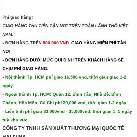
Phí giao hàng:
GIAO HÀNG THU TIỀN TẬN NƠI TRÊN TOÀN LÃNH THỔ VIỆT
NAM.​​
- ĐƠN HÀNG TRÊN
500.000 VNĐ
GIAO HÀNG MIỄN PHÍ TẬN
NƠI
- ĐƠN HÀNG DƯỚI MỨC QUI ĐỊNH TRÊN
KHÁCH HÀNG SẼ
CHỊU PHÍ GIAO HÀNG:
- Nội thành Tp. HCM phí giao 16,500 vnd, thời gian giao 1-2
ngày.
- Ngoại thành Tp. HCM: Quận 12, Bình Tân, Nhà Bè, Bình
Chánh, Hốc Môn, Củ Chi phí 30,000 vnd, thời gian 1-2 ngày.
- Liên tỉnh phí giao 33,000vnd - 35,000vnd, thời gian 1- 5 ngày
tuỳ khu vực.
CÔNG TY TNHH SẢN XUẤT THƯƠNG MẠI QUỐC TẾ
HALIVINA