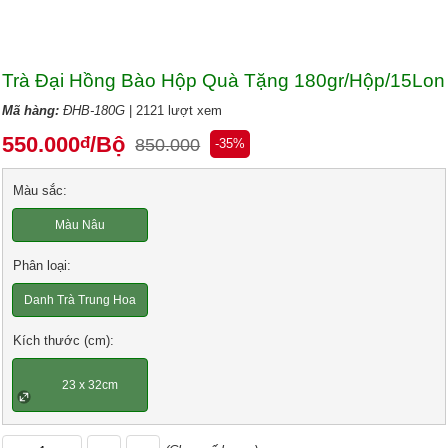
Trà Đại Hồng Bào Hộp Quà Tặng 180gr/Hộp/15Lon
Mã hàng:
ĐHB-180G
| 2121 lượt xem
550.000
/Bộ
đ
850.000
-35%
Màu sắc:
Màu Nâu
Phân loại:
Danh Trà Trung Hoa
Kích thước (cm):
23 x 32cm