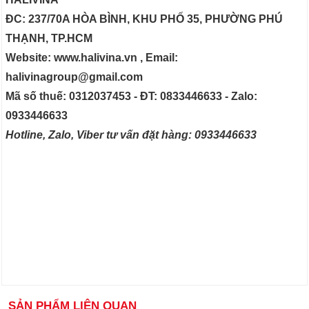
ĐC: 237/70A HÒA BÌNH, KHU PHỐ 35, PHƯỜNG PHÚ
THẠNH, TP.HCM
Website: www.halivina.vn , Email:
halivinagroup@gmail.com
Mã số thuế: 0312037453 - ĐT: 0833446633 - Zalo:
0933446633
Hotline, Zalo, Viber tư vấn đặt hàng: 0933446633
SẢN PHẨM LIÊN QUAN