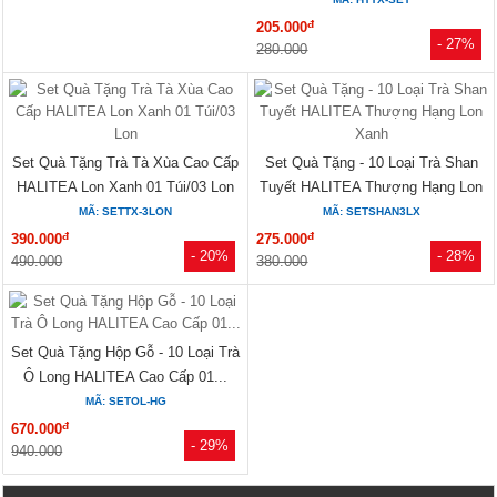
đ
205.000
- 27%
280.000
Set Quà Tặng Trà Tà Xùa Cao Cấp
Set Quà Tặng - 10 Loại Trà Shan
HALITEA Lon Xanh 01 Túi/03 Lon
Tuyết HALITEA Thượng Hạng Lon
Xanh
MÃ: SETTX-3LON
MÃ: SETSHAN3LX
đ
đ
390.000
275.000
- 20%
- 28%
490.000
380.000
Set Quà Tặng Hộp Gỗ - 10 Loại Trà
Ô Long HALITEA Cao Cấp 01...
MÃ: SETOL-HG
đ
670.000
- 29%
940.000