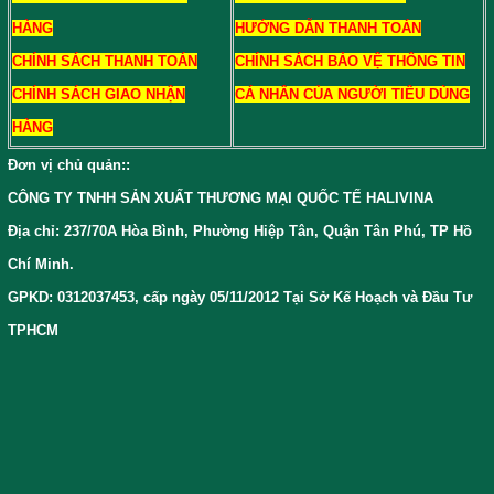
HÀNG
HƯỚNG DẪN THANH TOÁN
CHÍNH SÁCH THANH TOÁN
CHÍNH SÁCH BẢO VỆ THÔNG TIN
CHÍNH SÁCH GIAO NHẬN
CÁ NHÂN CỦA NGƯỜI TIÊU DÙNG
HÀNG
Đơn vị chủ quản:
:
CÔNG TY TNHH SẢN XUẤT THƯƠNG MẠI QUỐC TẾ HALIVINA
Địa chỉ: 237/70A Hòa Bình, Phường Hiệp Tân, Quận Tân Phú, TP Hồ
Chí Minh.
GPKD: 0312037453, cấp ngày 05/11/2012 Tại Sở Kế Hoạch và Đầu Tư
TPHCM