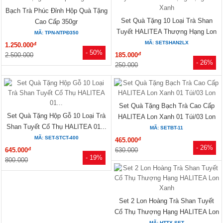
Bạch Trà Phúc Đỉnh Hộp Quà Tặng
Set Quà Tặng 10 Loại Trà Shan
Cao Cấp 350gr
Tuyết HALITEA Thượng Hạng Lon
MÃ: TPN-NTPĐ350
Xanh
MÃ: SETSHAN2LX
đ
1.250.000
- 50%
đ
2.500.000
185.000
- 26%
250.000
Set Quà Tặng Bạch Trà Cao Cấp
Set Quà Tặng Hộp Gỗ 10 Loại Trà
HALITEA Lon Xanh 01 Túi/03 Lon
Shan Tuyết Cổ Thụ HALITEA 01...
MÃ: SETBT-11
MÃ: SET-STCT-400
đ
465.000
- 26%
đ
645.000
630.000
- 19%
800.000
Set 2 Lon Hoàng Trà Shan Tuyết
Cổ Thụ Thượng Hạng HALITEA Lon
Xanh
MÃ: HTTX-SET