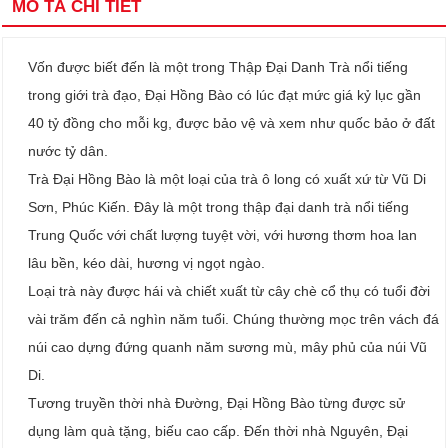
MÔ TẢ CHI TIẾT
Vốn được biết đến là một trong Thập Đại Danh Trà nổi tiếng
trong giới trà đạo, Đại Hồng Bào có lúc đạt mức giá kỷ lục gần
40 tỷ đồng cho mỗi kg, được bảo vệ và xem như quốc bảo ở đất
nước tỷ dân.
Trà Đại Hồng Bào là một loại của trà ô long có xuất xứ từ Vũ Di
Sơn, Phúc Kiến. Đây là một trong thập đại danh trà nổi tiếng
Trung Quốc với chất lượng tuyệt vời, với hương thơm hoa lan
lâu bền, kéo dài, hương vị ngọt ngào.
Loại trà này được hái và chiết xuất từ cây chè cổ thụ có tuổi đời
vài trăm đến cả nghìn năm tuổi. Chúng thường mọc trên vách đá
núi cao dựng đứng quanh năm sương mù, mây phủ của núi Vũ
Di.
Tương truyền thời nhà Đường, Đại Hồng Bào từng được sử
dụng làm quà tặng, biếu cao cấp. Đến thời nhà Nguyên, Đại