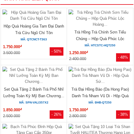
Hộp Quà Hoàng Gia Tam Đại Danh
Trà Hồng Trà Chính Sơn Tiểu
Trà Cửu Ngũ Chí Tôn
Chủng – Hộp Quà Phúc Lộc
MÃ: QTCNCT-T363
Hoàng...
MÃ: HTCSTC-HQT250
đ
1.750.000
- 50%
đ
3.500.000
1.250.000
- 48%
2.400.000
Set Quà Tặng 2 Bánh Trà Phổ Nhĩ
Trà Đại Hồng Bào (Da Hong Pao)
Lưỡng Toàn Kỳ Mỹ Ban Chương...
Danh Trà Nham Vũ Di - Hộp Quà
Sứ...
MÃ: SPN-VALI357X2
MÃ: ĐHB-QT250
đ
đ
1.850.000
1.750.000
- 26%
- 38%
2.500.000
2.800.000