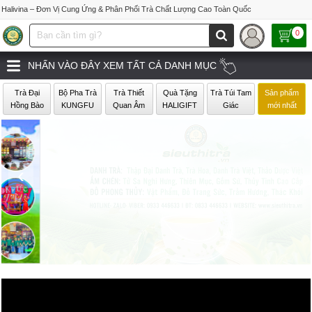
Halivina – Đơn Vị Cung Ứng & Phân Phối Trà Chất Lượng Cao Toàn Quốc
0
NHẤN VÀO ĐÂY XEM TẤT CẢ DANH MỤC
Trà Đại
Bộ Pha Trà
Trà Thiết
Quà Tặng
Trà Túi Tam
Sản phẩm
Hồng Bào
KUNGFU
Quan Âm
HALIGIFT
Giác
mới nhất
‹
›