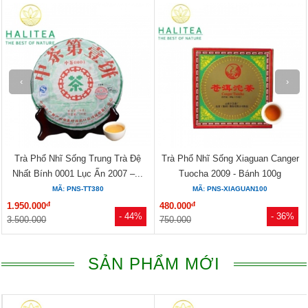
‹
›
Trà Phổ Nhĩ Sống Trung Trà Đệ
Trà Phổ Nhĩ Sống Xiaguan Canger
Nhất Bính 0001 Lục Ấn 2007 –...
Tuocha 2009 - Bánh 100g
MÃ: PNS-TT380
MÃ: PNS-XIAGUAN100
đ
đ
1.950.000
480.000
- 44%
- 36%
3.500.000
750.000
SẢN PHẨM MỚI