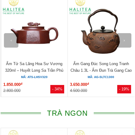
‹
›
Ấm Tử Sa Lãng Hoa Sư Vương
Ấm Gang Đúc Song Long Tranh
320ml – Huyết Long Sa Trần Phủ
Châu 1.3L - Ấm Đun Trà Gang Cao
Thủ...
Cấp
MÃ: ATS-LHSV320
MÃ: AG-SLTC1300
đ
đ
1.850.000
3.650.000
- 34%
- 19%
2.800.000
4.500.000
TRÀ NGON