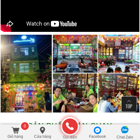
SẢN PHẨM BÁN CHẠY
0
Giỏ hàng
Cửa hàng
Facebook
Gọi điện
Chat Zalo