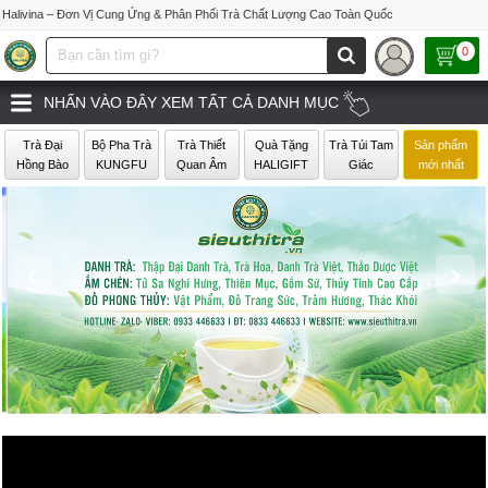
Halivina – Đơn Vị Cung Ứng & Phân Phối Trà Chất Lượng Cao Toàn Quốc
0
NHẤN VÀO ĐÂY XEM TẤT CẢ DANH MỤC
Trà Đại
Bộ Pha Trà
Trà Thiết
Quà Tặng
Trà Túi Tam
Sản phẩm
Hồng Bào
KUNGFU
Quan Âm
HALIGIFT
Giác
mới nhất
‹
›