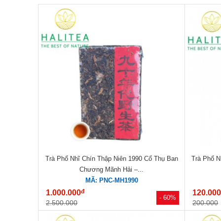
Trà Phổ Nhĩ Chín Thập Niên 1990 Cổ Thụ Ban
Trà Phổ N
Chương Mãnh Hải –...
MÃ: PNC-MH1990
đ
1.000.000
120.00
- 60%
2.500.000
200.000