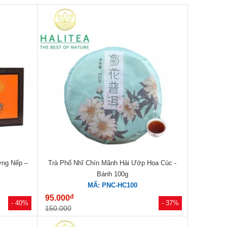
ơng Nếp –
Trà Phổ Nhĩ Chín Mãnh Hải Ướp Hoa Cúc -
Bánh 100g
MÃ: PNC-HC100
đ
95.000
- 40%
- 37%
150.000