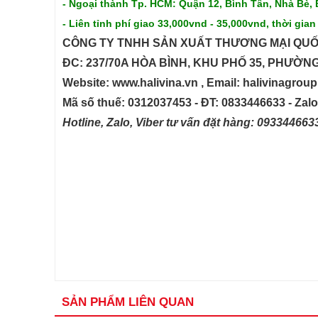
- Ngoại thành Tp. HCM: Quận 12, Bình Tân, Nhà Bè, 
- Liên tỉnh phí giao 33,000vnd - 35,000vnd, thời gian
CÔNG TY TNHH SẢN XUẤT THƯƠNG MẠI QUỐ
ĐC: 237/70A HÒA BÌNH, KHU PHỐ 35, PHƯỜN
Website: www.halivina.vn , Email: halivinagro
Mã số thuế: 0312037453 - ĐT: 0833446633 - Zal
Hotline, Zalo, Viber tư vấn đặt hàng: 09334466
SẢN PHẨM LIÊN QUAN