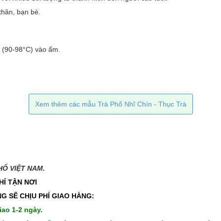
thân, bạn bè.
ôi (90-98°C) vào ấm.
Xem thêm các mẫu Trà Phổ Nhĩ Chín - Thục Trà
 VIỆT NAM.​​
HÍ TẬN NƠI
G SẼ CHỊU PHÍ GIAO HÀNG:
iao 1-2 ngày.