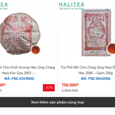
hĩ Chín Kính Xương Hào (Jing Chang
Trà Phổ Nhĩ Chín (Tong Qing Hao) 
Hao) Kim Qua 2003 –...
Hào 2006 – Gạch 250g
MÃ: PNC-KXH500G
MÃ: PNC-ĐKH2006
đ
đ
00
750.000
- 57%
0
1.500.000
Xem thêm sản phẩm cùng loại