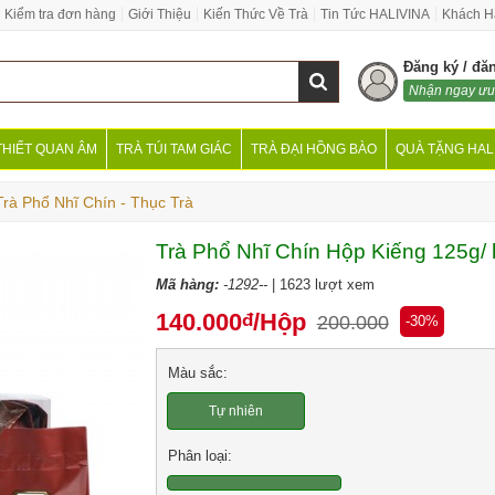
Kiểm tra đơn hàng
Giới Thiệu
Kiến Thức Về Trà
Tin Tức HALIVINA
Khách H
Đăng ký / đă
Nhận ngay ưu
THIẾT QUAN ÂM
TRÀ TÚI TAM GIÁC
TRÀ ĐẠI HỒNG BÀO
QUÀ TẶNG HAL
Trà Phổ Nhĩ Chín - Thục Trà
Trà Phổ Nhĩ Chín Hộp Kiếng 125g/ 
Mã hàng:
-1292--
| 1623 lượt xem
140.000
/Hộp
đ
200.000
-30%
Màu sắc:
Tự nhiên
Phân loại: