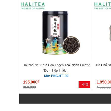
Trà Phổ Nhĩ Chín Hoá Thạch Toái Ngân Hương
Trà Phổ N
Nếp – Hộp Thiếc...
MÃ: PNC-HT100
đ
195.000
1.950.0
- 44%
350.000
4.500.00