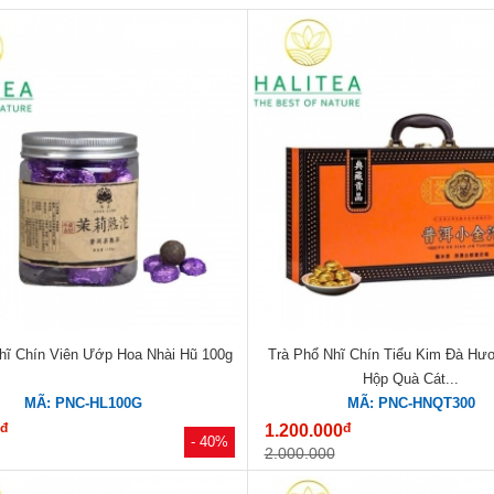
hĩ Chín Viên Ướp Hoa Nhài Hũ 100g
Trà Phổ Nhĩ Chín Tiểu Kim Đà Hư
Hộp Quà Cát...
MÃ: PNC-HL100G
MÃ: PNC-HNQT300
đ
đ
0
1.200.000
- 40%
2.000.000