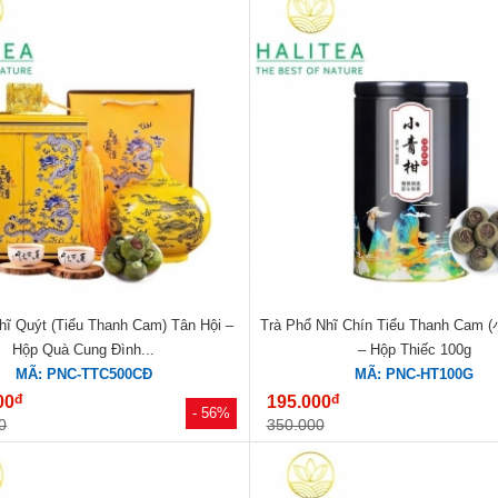
hĩ Quýt (Tiểu Thanh Cam) Tân Hội –
Trà Phổ Nhĩ Chín Tiểu Thanh Ca
Hộp Quà Cung Đình...
– Hộp Thiếc 100g
MÃ: PNC-TTC500CĐ
MÃ: PNC-HT100G
đ
đ
00
195.000
- 56%
0
350.000