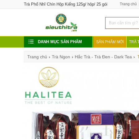
Trà Phổ Nhĩ Chín Hộp Kiếng 125g/ hộp/ 25 gói
Trang chủ
DANH MỤC SẢN PHẨM
SẢN PHẨM MỚI
TRÀ 
Trang chủ
›
Trà Ngon
›
Hắc Trà - Trà Đen - Dark Tea
›