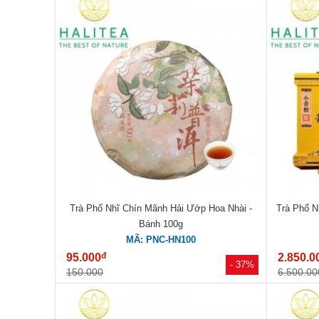
Trà Phổ Nhĩ Chín Mãnh Hải Ướp Hoa Nhài -
Trà Phổ N
Bánh 100g
MÃ: PNC-HN100
đ
95.000
2.850.0
- 37%
150.000
6.500.00