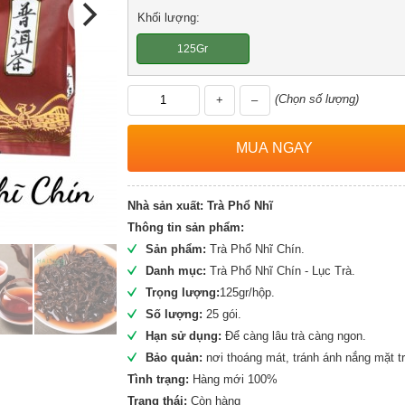
Khối lượng:
125Gr
(Chọn số lượng)
+
–
Nhà sản xuất:
Trà Phổ Nhĩ
Thông tin sản phẩm:
Sản phẩm:
Trà Phổ Nhĩ Chín.
Danh mục:
Trà Phổ Nhĩ Chín - Lục Trà.
Trọng lượng:
125gr/hộp.
Số lượng:
25 gói.
Hạn sử dụng:
Để càng lâu trà càng ngon.
Bảo quản:
nơi thoáng mát, tránh ánh nắng mặt tr
Tình trạng:
Hàng mới 100%
Trạng thái:
Còn hàng