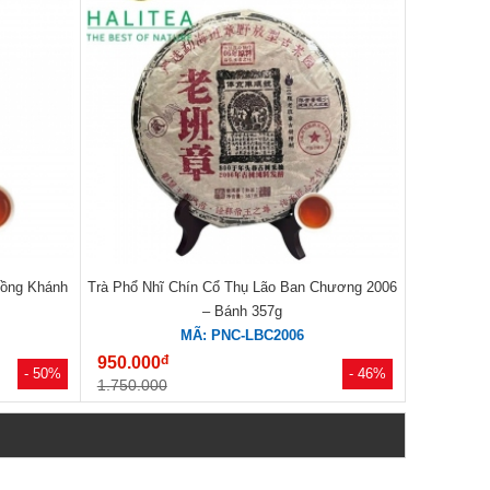
Đồng Khánh
Trà Phổ Nhĩ Chín Cổ Thụ Lão Ban Chương 2006
– Bánh 357g
MÃ: PNC-LBC2006
đ
950.000
- 50%
- 46%
1.750.000