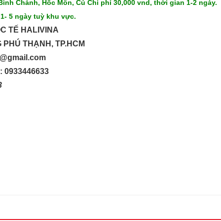
Bình Chánh, Hốc Môn, Củ Chi phí 30,000 vnd, thời gian 1-2 ngày.
 1- 5 ngày tuỳ khu vực.
C TẾ HALIVINA
G PHÚ THẠNH, TP.HCM
up@gmail.com
o: 0933446633
33