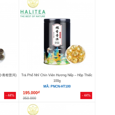
m (小青柑普洱)
Trà Phổ Nhĩ Chín Viên Hương Nếp – Hộp Thiếc
100g
MÃ: PNCN-HT100
đ
195.000
- 44%
- 44%
350.000