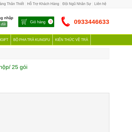
àng Thân Thiết
Hỗ Trợ Khách Hàng
Đội Ngũ Nhân Sự
Liên hệ
ng nhập
0933446633
Giỏ hàng
0
 đãi
IGIFT
BỘ PHA TRÀ KUNGFU
KIẾN THỨC VỀ TRÀ
hộp/ 25 gói