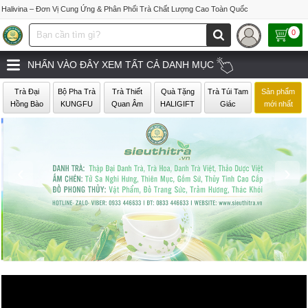
Halivina – Đơn Vị Cung Ứng & Phân Phối Trà Chất Lượng Cao Toàn Quốc
0
NHẤN VÀO ĐÂY XEM TẤT CẢ DANH MỤC
Trà Đại
Bộ Pha Trà
Trà Thiết
Quà Tặng
Trà Túi Tam
Sản phẩm
Hồng Bào
KUNGFU
Quan Âm
HALIGIFT
Giác
mới nhất
‹
›