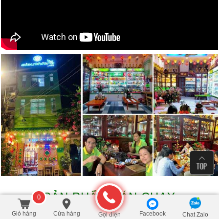
SẢN PHẨM BÁN CHẠY
0
Giỏ hàng
Cửa hàng
Facebook
Gọi điện
Chat Zalo