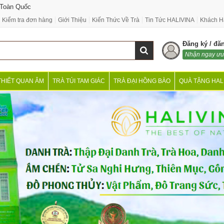
 Toàn Quốc
Kiểm tra đơn hàng
Giới Thiệu
Kiến Thức Về Trà
Tin Tức HALIVINA
Khách H
Đăng ký / đă
Nhận ngay ưu
THIẾT QUAN ÂM
TRÀ TÚI TAM GIÁC
TRÀ ĐẠI HỒNG BÀO
QUÀ TẶNG HAL