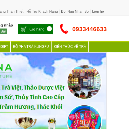
àng Thân Thiết
Hỗ Trợ Khách Hàng
Đội Ngũ Nhân Sự
Liên hệ
ng nhập
0933446633
Giỏ hàng
0
 đãi
IGIFT
BỘ PHA TRÀ KUNGFU
KIẾN THỨC VỀ TRÀ
›