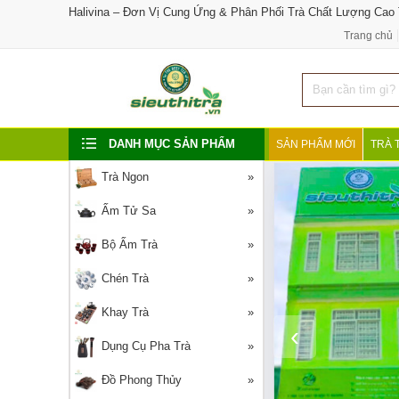
Halivina – Đơn Vị Cung Ứng & Phân Phối Trà Chất Lượng Cao
Trang chủ
DANH MỤC SẢN PHẨM
SẢN PHẨM MỚI
TRÀ 
Trà Ngon
Ấm Tử Sa
Bộ Ấm Trà
Chén Trà
Khay Trà
‹
Dụng Cụ Pha Trà
Đồ Phong Thủy