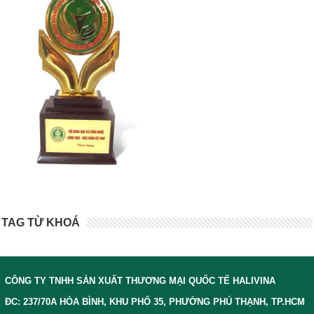
TAG TỪ KHOÁ
CÔNG TY TNHH SẢN XUẤT THƯƠNG MẠI QUỐC TẾ HALIVINA
ĐC: 237/70A HÒA BÌNH, KHU PHỐ 35, PHƯỜNG PHÚ THẠNH, TP.HCM