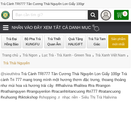
Trà Cành TRI777 Tân Cương Thái Nguyên Lon Giấy 100gr
0
NHẤN VÀO ĐÂY XEM TẤT CẢ DANH MỤC
Trà Đại
Bộ Pha Trà
Trà Thiết
Quà Tặng
Trà Túi Tam
Sản phẩm
Hồng Bào
KUNGFU
Quan Âm
HALIGIFT
Giác
mới nhất
Trang chủ
›
Trà Ngon
›
Lục Trà - Trà Xanh - Green Tea
›
Trà Xanh Việt Nam
›
Trà Thái Nguyên
@sieuthitra
Trà Cành TRI777 Tân Cương Thái Nguyên Lon Giấy 100gr Trà
cành Tri 777 mang trong mình một hương thơm đặc trưng, thoang thoảng
như mùi hoa và hương trái cây. ##halivina #halitea #tra #trangon
#trathainguyen #tranguyenlon #tracanhtritancuong #tri777 #tratancuong
#xuhuong #tiktokshop
#shopping
♬ nhạc nền - Siêu Thị Trà Halivina