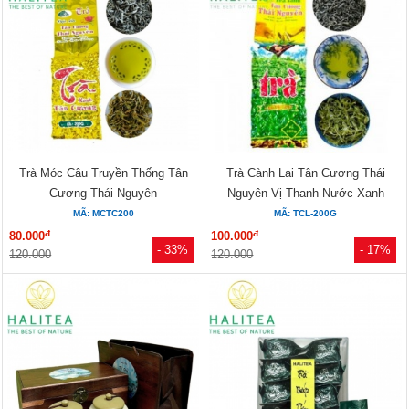
Trà Móc Câu Truyền Thống Tân
Trà Cành Lai Tân Cương Thái
Cương Thái Nguyên
Nguyên Vị Thanh Nước Xanh
MÃ: MCTC200
MÃ: TCL-200G
đ
đ
80.000
100.000
- 33%
- 17%
120.000
120.000