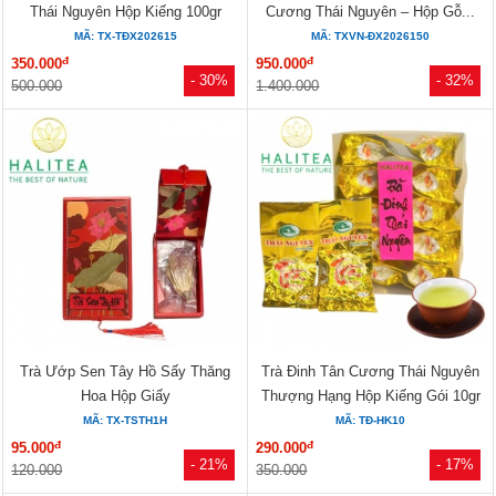
Thái Nguyên Hộp Kiếng 100gr
Cương Thái Nguyên – Hộp Gỗ...
MÃ: TX-TĐX202615
MÃ: TXVN-ĐX2026150
đ
đ
350.000
950.000
- 30%
- 32%
500.000
1.400.000
Trà Ướp Sen Tây Hồ Sấy Thăng
Trà Đinh Tân Cương Thái Nguyên
Hoa Hộp Giấy
Thượng Hạng Hộp Kiếng Gói 10gr
MÃ: TX-TSTH1H
MÃ: TĐ-HK10
đ
đ
95.000
290.000
- 21%
- 17%
120.000
350.000