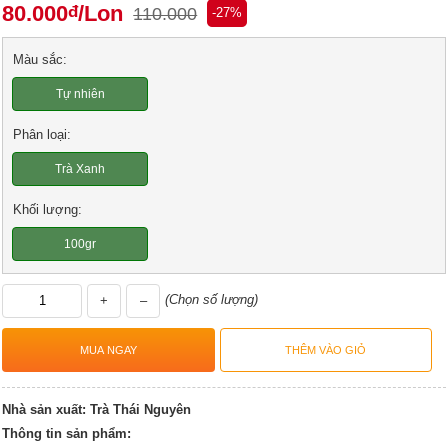
80.000
/Lon
đ
110.000
-27%
Màu sắc:
Tự nhiên
Phân loại:
Trà Xanh
Khối lượng:
100gr
(Chọn số lượng)
+
–
Nhà sản xuất:
Trà Thái Nguyên
Thông tin sản phẩm: