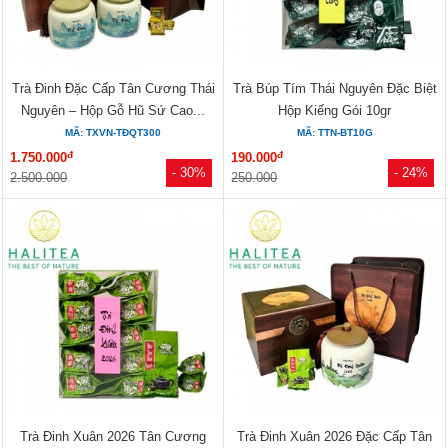
Trà Đinh Đặc Cấp Tân Cương Thái
Trà Búp Tím Thái Nguyên Đặc Biệt
Nguyên – Hộp Gỗ Hũ Sứ Cao...
Hộp Kiếng Gói 10gr
MÃ: TXVN-TĐQT300
MÃ: TTN-BT10G
đ
đ
1.750.000
190.000
- 30%
- 24%
2.500.000
250.000
Trà Đinh Xuân 2026 Tân Cương
Trà Đinh Xuân 2026 Đặc Cấp Tân