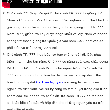
Chè cành 777 (hay còn gọi là chè cành TRI 777) là giống chè
Shan ở Chồ Lồng, Mộc Châu được Viện nghiên cứu Chè Phú Hộ
gửi sang Sri Lanka về sau đó lai tạo cho ra giống chè TRI 777.
Năm 1977, giống trà này được nhập khẩu về Việt Nam và nhanh
chóng trở thành giống trà Quốc gia vào năm 1996 nhờ vào độ
phổ biến và chất lượng vượt trội.
Chè cành TRI 777 thưa búp, có búp chè to, dễ hái. Cây phát
triển nhanh, cho tán rộng. Chè 777 có năng suất cao, chất lượng
tốt đem lại hiệu quả kinh tế cao cho người trồng. Trà cành Tri
777 là một trong những loại trà đặc biệt và cao cấp được thu
hoạch từ vùng đất
trà Thái Nguyên
nổi tiếng là trái tim của
ngành trà Việt Nam. Với sự kỳ công và tâm huyết trong quá trình
chăm sóc, thu hoạch, và chế biến, trà cành Tri 777 đã tạo nên
sự khác biệt độc đáo và hấp dẫn cho những người yêu trà trên
mọi miền tổ quốc.