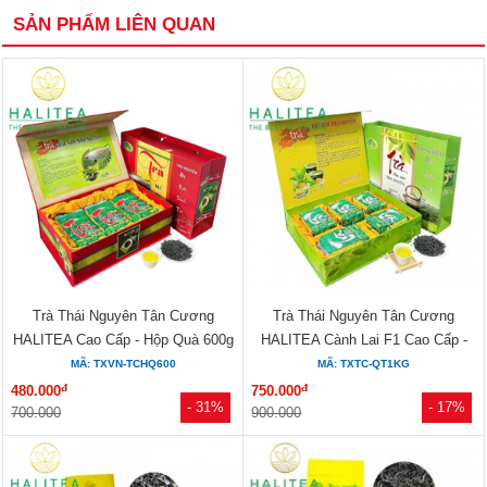
SẢN PHẨM LIÊN QUAN
Trà Thái Nguyên Tân Cương
Trà Thái Nguyên Tân Cương
HALITEA Cao Cấp - Hộp Quà 600g
HALITEA Cành Lai F1 Cao Cấp -
Hộp Quà 1kg
MÃ: TXVN-TCHQ600
MÃ: TXTC-QT1KG
đ
đ
480.000
750.000
- 31%
- 17%
700.000
900.000