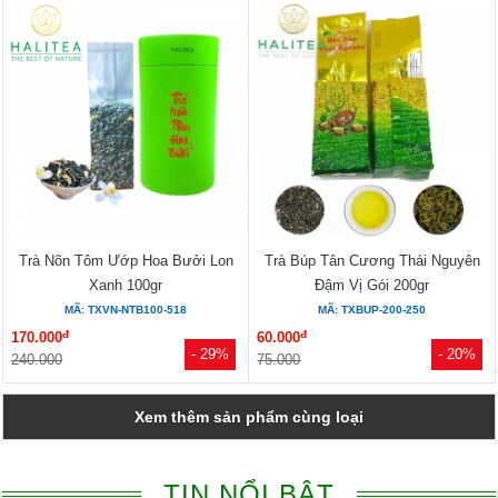
Trà Nõn Tôm Ướp Hoa Bưởi Lon
Trà Búp Tân Cương Thái Nguyên
Xanh 100gr
Đậm Vị Gói 200gr
MÃ: TXVN-NTB100-518
MÃ: TXBUP-200-250
đ
đ
170.000
60.000
- 29%
- 20%
240.000
75.000
Xem thêm sản phẩm cùng loại
TIN NỔI BẬT