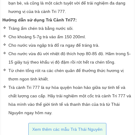
bạn bè, và cũng là một cách tuyệt vời để trải nghiệm đa dạng
hương vị của trà cành Tri 777.
Hướng dẫn sử dụng Trà Cành Tri77:
Tráng ấm chén trà bằng nước sôi.
Cho khoảng 5-7g trà vào ấm 150 200ml.
Cho nước vừa ngập trà đổ ra ngay để tráng trà.
Cho nước vừa đủ với nhiệt độ thích hợp 80-85 độ. Hãm trong 5-
15 giây tuỳ theo khẩu vị độ đậm rồi rót hết ra chén tống.
Từ chén tống rót ra các chén quân để thưởng thức hương vị
thơm ngon tinh khiết.
Trà cành Tri 777 là sự hòa quyện hoàn hảo giữa sự tinh tế và
chất lượng cao cấp. Hãy trải nghiệm một cốc trà cành Tri 777 và
hòa mình vào thế giới tinh tế và thanh thản của trà từ Thái
Nguyên ngay hôm nay.
Xem thêm các mẫu Trà Thái Nguyên