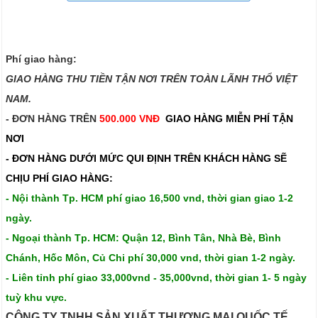
Phí giao hàng:
GIAO HÀNG THU TIỀN TẬN NƠI TRÊN TOÀN LÃNH THỔ VIỆT
NAM.​​
- ĐƠN HÀNG TRÊN
500.000 VNĐ
GIAO HÀNG MIỄN PHÍ TẬN
NƠI
- ĐƠN HÀNG DƯỚI MỨC QUI ĐỊNH TRÊN
KHÁCH HÀNG SẼ
CHỊU PHÍ GIAO HÀNG:
- Nội thành Tp. HCM phí giao 16,500 vnd, thời gian giao 1-2
ngày.
- Ngoại thành Tp. HCM: Quận 12, Bình Tân, Nhà Bè, Bình
Chánh, Hốc Môn, Củ Chi phí 30,000 vnd, thời gian 1-2 ngày.
- Liên tỉnh phí giao 33,000vnd - 35,000vnd, thời gian 1- 5 ngày
tuỳ khu vực.
CÔNG TY TNHH SẢN XUẤT THƯƠNG MẠI QUỐC TẾ