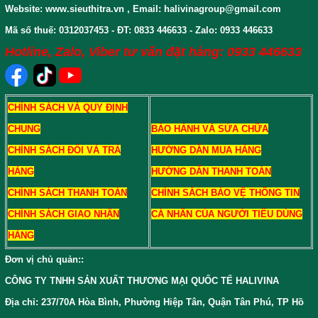
Website: www.sieuthitra.vn , Email: halivinagroup@gmail.com
Mã số thuế: 0312037453 - ĐT: 0833 446633 - Zalo: 0933 446633
Hotline, Zalo, Viber tư vấn đặt hàng: 0933 446633
CHÍNH SÁCH VÀ QUY ĐỊNH
CHUNG
BẢO HÀNH VÀ SỬA CHỮA
CHÍNH SÁCH ĐỔI VÀ TRẢ
HƯỚNG DẪN MUA HÀNG
HÀNG
HƯỚNG DẪN THANH TOÁN
CHÍNH SÁCH THANH TOÁN
CHÍNH SÁCH BẢO VỆ THÔNG TIN
CHÍNH SÁCH GIAO NHẬN
CÁ NHÂN CỦA NGƯỜI TIÊU DÙNG
HÀNG
Đơn vị chủ quản:
:
CÔNG TY TNHH SẢN XUẤT THƯƠNG MẠI QUỐC TẾ HALIVINA
Địa chỉ: 237/70A Hòa Bình, Phường Hiệp Tân, Quận Tân Phú, TP Hồ