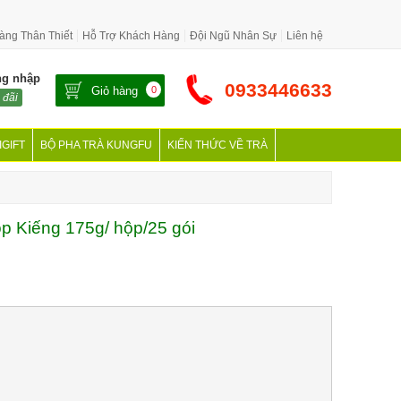
àng Thân Thiết
Hỗ Trợ Khách Hàng
Đội Ngũ Nhân Sự
Liên hệ
ng nhập
0933446633
Giỏ hàng
0
 đãi
IGIFT
BỘ PHA TRÀ KUNGFU
KIẾN THỨC VỀ TRÀ
 Kiếng 175g/ hộp/25 gói