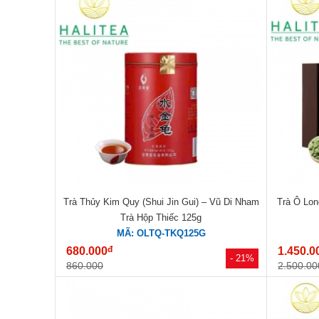
Trà Thủy Kim Quy (Shui Jin Gui) – Vũ Di Nham
Trà Ô Lo
Trà Hộp Thiếc 125g
MÃ: OLTQ-TKQ125G
đ
680.000
1.450.0
- 21%
860.000
2.500.00