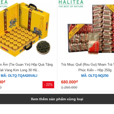
an Âm (Tie Guan Yin) Hộp Quà Tặng
Trà Nhục Quế (Rou Gui) Nham Trà 
ali Vàng Kim Long 30 Hũ...
Phúc Kiến – Hộp 250g
MÃ: OLTQ-TQA420VALI
MÃ: OLTQ-NQ250
đ
đ
00
680.000
- 22%
0
1.250.000
Xem thêm sản phẩm cùng loại