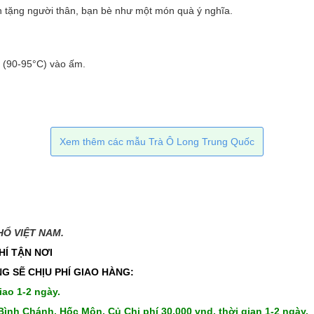
tặng người thân, bạn bè như một món quà ý nghĩa.
ôi (90-95°C) vào ấm.
.
Xem thêm các mẫu Trà Ô Long Trung Quốc
 VIỆT NAM.​​
HÍ TẬN NƠI
G SẼ CHỊU PHÍ GIAO HÀNG:
iao 1-2 ngày.
Bình Chánh, Hốc Môn, Củ Chi phí 30,000 vnd, thời gian 1-2 ngày.