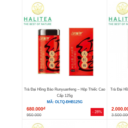
Trà Đại Hồng Bào Runyuanfeng – Hộp Thiếc Cao
Trà Đại H
Cấp 125g
MÃ: OLTQ-ĐHB125G
đ
680.000
2.000.0
- 28%
950.000
3.500.00