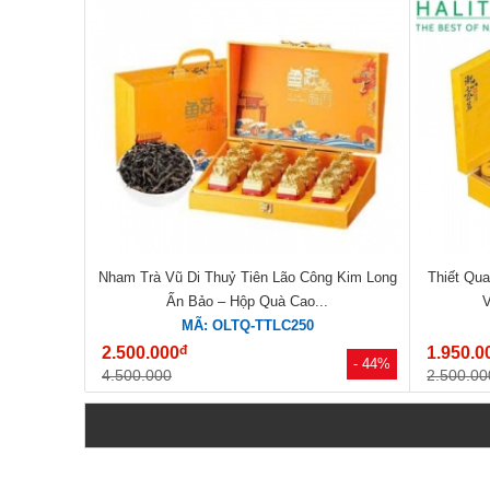
Nham Trà Vũ Di Thuỷ Tiên Lão Công Kim Long
Thiết Qu
Ấn Bảo – Hộp Quà Cao...
V
MÃ: OLTQ-TTLC250
đ
2.500.000
1.950.0
- 44%
4.500.000
2.500.00