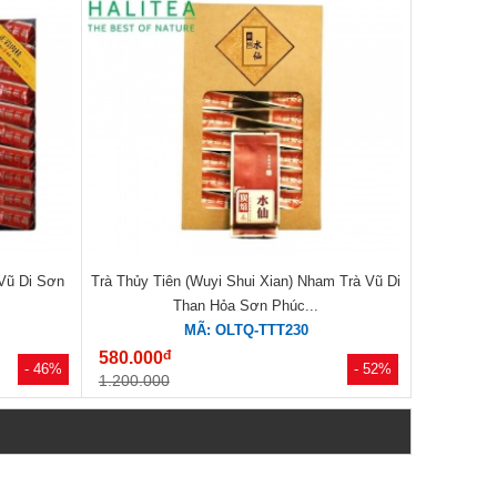
Vũ Di Sơn
Trà Thủy Tiên (Wuyi Shui Xian) Nham Trà Vũ Di
Than Hỏa Sơn Phúc...
MÃ: OLTQ-TTT230
đ
580.000
- 46%
- 52%
1.200.000