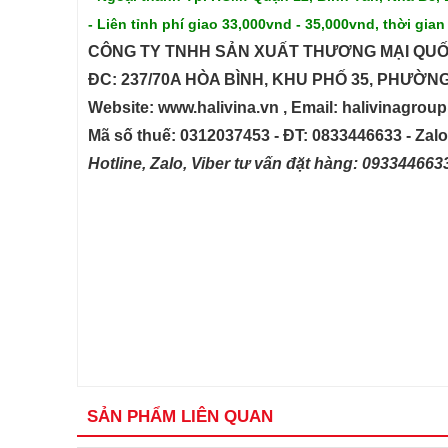
- Liên tỉnh phí giao 33,000vnd - 35,000vnd, thời gian
CÔNG TY TNHH SẢN XUẤT THƯƠNG MẠI QUỐ
ĐC: 237/70A HÒA BÌNH, KHU PHỐ 35, PHƯỜN
Website: www.halivina.vn , Email: halivinagro
Mã số thuế: 0312037453 - ĐT: 0833446633 - Zal
Hotline, Zalo, Viber tư vấn đặt hàng: 09334466
SẢN PHẨM LIÊN QUAN