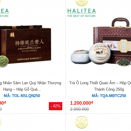
ng Nhân Sâm Lan Quý Nhân Thượng
Trà Ô Long Thiết Quan Âm – Hộp 
Hạng – Hộp Gỗ Quà...
Thành Công 250g
MÃ: TOL-NSLQN250
MÃ: TQA-MĐTC250
đ
đ
00
1.200.000
- 42%
0
2.000.000