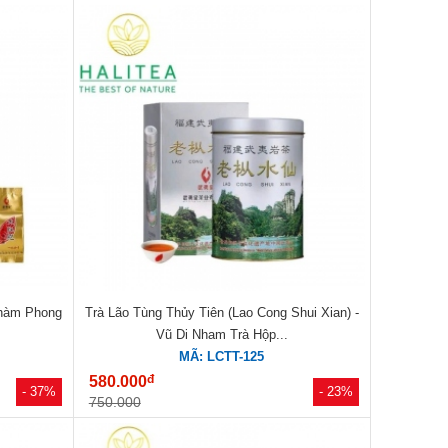
Phàm Phong
Trà Lão Tùng Thủy Tiên (Lao Cong Shui Xian) -
.
Vũ Di Nham Trà Hộp...
MÃ: LCTT-125
đ
580.000
- 37%
- 23%
750.000