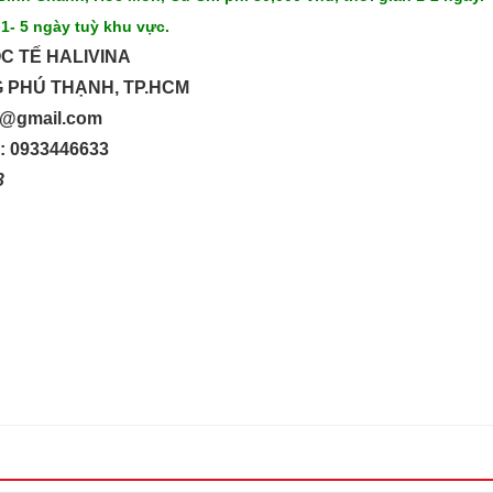
 1- 5 ngày tuỳ khu vực.
C TẾ HALIVINA
G PHÚ THẠNH, TP.HCM
up@gmail.com
o: 0933446633
33