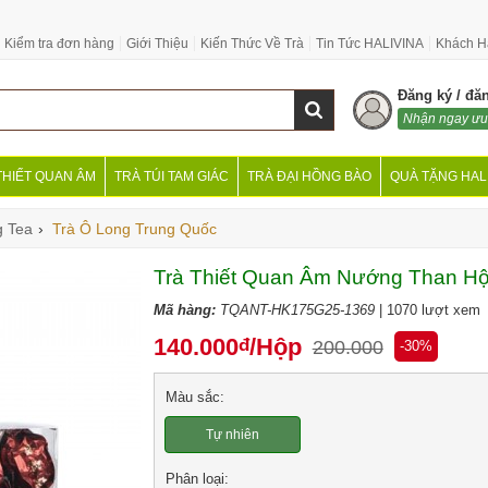
Kiểm tra đơn hàng
Giới Thiệu
Kiến Thức Về Trà
Tin Tức HALIVINA
Khách H
Đăng ký / đă
Nhận ngay ưu
THIẾT QUAN ÂM
TRÀ TÚI TAM GIÁC
TRÀ ĐẠI HỒNG BÀO
QUÀ TẶNG HAL
g Tea
›
Trà Ô Long Trung Quốc
Trà Thiết Quan Âm Nướng Than Hộp
Mã hàng:
TQANT-HK175G25-1369
| 1070 lượt xem
140.000
/Hộp
đ
200.000
-30%
Màu sắc:
Tự nhiên
Phân loại: