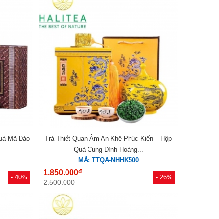
Quà Mã Đáo
Trà Thiết Quan Âm An Khê Phúc Kiến – Hộp
Quà Cung Đình Hoàng...
MÃ: TTQA-NHHK500
đ
1.850.000
- 40%
- 26%
2.500.000