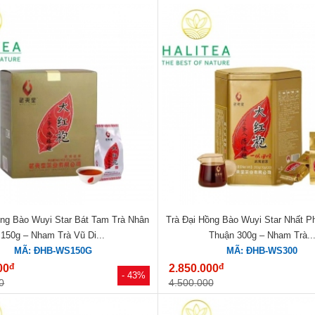
ồng Bào Wuyi Star Bát Tam Trà Nhân
Trà Đại Hồng Bào Wuyi Star Nhất 
150g – Nham Trà Vũ Di...
Thuận 300g – Nham Trà..
MÃ: ĐHB-WS150G
MÃ: ĐHB-WS300
đ
đ
00
2.850.000
- 43%
0
4.500.000