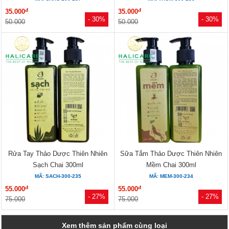
đ
đ
35.000
35.000
- 30%
- 30%
50.000
50.000
Rửa Tay Thảo Dược Thiên Nhiên
Sữa Tắm Thảo Dược Thiên Nhiên
Sạch Chai 300ml
Mềm Chai 300ml
MÃ: SACH-300-235
MÃ: MEM-300-234
đ
đ
55.000
55.000
- 27%
- 27%
75.000
75.000
Xem thêm sản phẩm cùng loại