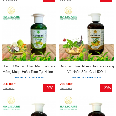
Kem Ủ Xả Tóc Thảo Mộc HaliCare
Dầu Gội Thiên Nhiên HaliCare Gừng
Mềm, Mượt Hoàn Toàn Tự Nhiên...
Và Nhân Sâm Chai 500ml
MÃ: HC-KUT350G-1415
MÃ: HC-DGGNS500-837
đ
đ
260.000
240.000
- 30%
- 29%
370.000
340.000