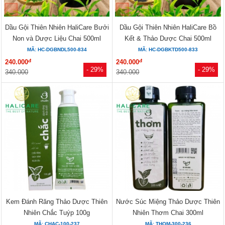
Dầu Gội Thiên Nhiên HaliCare Bưởi
Dầu Gội Thiên Nhiên HaliCare Bồ
Non và Dược Liệu Chai 500ml
Kết & Thảo Dược Chai 500ml
MÃ: HC-DGBNDL500-834
MÃ: HC-DGBKTD500-833
đ
đ
240.000
240.000
- 29%
- 29%
340.000
340.000
Kem Đánh Răng Thảo Dược Thiên
Nước Súc Miệng Thảo Dược Thiên
Nhiên Chắc Tuýp 100g
Nhiên Thơm Chai 300ml
MÃ: CHAC-100-237
MÃ: THOM-300-236