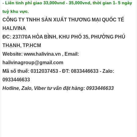
- Liên tỉnh phí giao 33,000vnd - 35,000vnd, thời gian 1- 5 ngày
tuỳ khu vực.
CÔNG TY TNHH SẢN XUẤT THƯƠNG MẠI QUỐC TẾ
HALIVINA
ĐC: 237/70A HÒA BÌNH, KHU PHỐ 35, PHƯỜNG PHÚ
THẠNH, TP.HCM
Website: www.halivina.vn , Email:
halivinagroup@gmail.com
Mã số thuế: 0312037453 - ĐT: 0833446633 - Zalo:
0933446633
Hotline, Zalo, Viber tư vấn đặt hàng: 0933446633