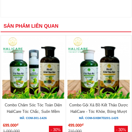
SẢN PHẨM LIÊN QUAN
Combo Chăm Sóc Tóc Toàn Diện
Combo Gội Xả Bồ Kết Thảo Dược
HaliCare Tóc Chắc, Suôn Mềm
HaliCare - Tóc Khỏe, Bóng Mượt
Mượt
MÃ: COM-301-1426
MÃ: COM-GXBKTD201-1425
đ
đ
699.000
499.000
- 30%
- 30%
1.000.000
710.000