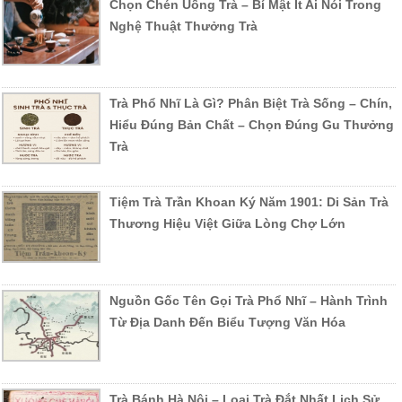
Chọn Chén Uống Trà – Bí Mật Ít Ai Nói Trong
Nghệ Thuật Thưởng Trà
Trà Phổ Nhĩ Là Gì? Phân Biệt Trà Sống – Chín,
Hiểu Đúng Bản Chất – Chọn Đúng Gu Thưởng
Trà
Tiệm Trà Trần Khoan Ký Năm 1901: Di Sản Trà
Thương Hiệu Việt Giữa Lòng Chợ Lớn
Nguồn Gốc Tên Gọi Trà Phổ Nhĩ – Hành Trình
Từ Địa Danh Đến Biểu Tượng Văn Hóa
Trà Bánh Hà Nội – Loại Trà Đắt Nhất Lịch Sử