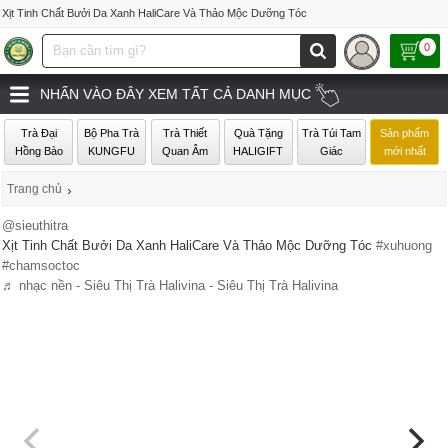
Xịt Tinh Chất Bưởi Da Xanh HaliCare Và Thảo Mộc Dưỡng Tóc
0
NHẤN VÀO ĐÂY XEM TẤT CẢ DANH MỤC
Trà Đại
Bộ Pha Trà
Trà Thiết
Quà Tặng
Trà Túi Tam
Sản phẩm
Hồng Bào
KUNGFU
Quan Âm
HALIGIFT
Giác
mới nhất
Trang chủ
›
@sieuthitra
Xịt Tinh Chất Bưởi Da Xanh HaliCare Và Thảo Mộc Dưỡng Tóc
#xuhuong
#chamsoctoc
♬ nhạc nền - Siêu Thị Trà Halivina - Siêu Thị Trà Halivina