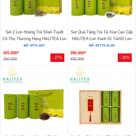
Set 2 Lon Hoàng Trà Shan Tuyết
Set Quà Tặng Trà Tà Xùa Cao Cấp
Cổ Thụ Thượng Hạng HALITEA Lon
HALITEA Lon Xanh 01 Túi/03 Lon
Xanh
MÃ: HTTX-SET
MÃ: SETTX-3LON
đ
đ
205.000
390.000
- 27%
- 20%
280.000
490.000