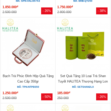
Sứ...
MÃ: SPN-VALI357X2
MÃ: ĐHB-QT250
đ
đ
1.850.000
1.750.000
- 26%
- 38%
2.500.000
2.800.000
Bạch Trà Phúc Đỉnh Hộp Quà Tặng
Set Quà Tặng 10 Loại Trà Shan
Cao Cấp 350gr
Tuyết HALITEA Thượng Hạng Lon
Xanh
MÃ: TPN-NTPĐ350
MÃ: SETSHAN2LX
đ
đ
1.250.000
185.000
- 50%
- 26%
2.500.000
250.000