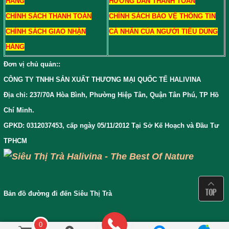
HÀNG
HƯỚNG DẪN THANH TOÁN
CHÍNH SÁCH THANH TOÁN
CHÍNH SÁCH BẢO VỆ THÔNG TIN
CHÍNH SÁCH GIAO NHẬN
CÁ NHÂN CỦA NGƯỜI TIÊU DÙNG
HÀNG
Đơn vị chủ quản:
:
CÔNG TY TNHH SẢN XUẤT THƯƠNG MẠI QUỐC TẾ HALIVINA
Địa chỉ: 237/70A Hòa Bình, Phường Hiệp Tân, Quận Tân Phú, TP Hồ
Chí Minh.
GPKD: 0312037453, cấp ngày 05/11/2012 Tại Sở Kế Hoạch và Đầu Tư
TPHCM
Bản đồ đường đi đến Siêu Thị Trà
0