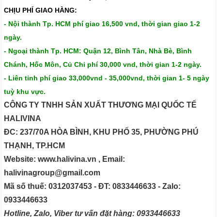
CHỊU PHÍ GIAO HÀNG:
- Nội thành Tp. HCM phí giao 16,500 vnd, thời gian giao 1-2
ngày.
- Ngoại thành Tp. HCM: Quận 12, Bình Tân, Nhà Bè, Bình
Chánh, Hốc Môn, Củ Chi phí 30,000 vnd, thời gian 1-2 ngày.
- Liên tỉnh phí giao 33,000vnd - 35,000vnd, thời gian 1- 5 ngày
tuỳ khu vực.
CÔNG TY TNHH SẢN XUẤT THƯƠNG MẠI QUỐC TẾ
HALIVINA
ĐC: 237/70A HÒA BÌNH, KHU PHỐ 35, PHƯỜNG PHÚ
THẠNH, TP.HCM
Website: www.halivina.vn , Email:
halivinagroup@gmail.com
Mã số thuế: 0312037453 - ĐT: 0833446633 - Zalo:
0933446633
Hotline, Zalo, Viber tư vấn đặt hàng: 0933446633