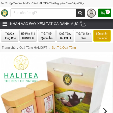
Set 2 Hộp Trà Xanh Móc Câu HALITEA Thái Nguyên Cao Cấp 400gr
0
NHẤN VÀO ĐÂY XEM TẤT CẢ DANH MỤC
Trà Đại
Bộ Pha Trà
Trà Thiết
Quà Tặng
Trà Túi Tam
Sản phẩm
Hồng Bào
KUNGFU
Quan Âm
HALIGIFT
Giác
mới nhất
Trang chủ
›
Quà Tặng HALIGIFT
›
Set Trà Quà Tặng