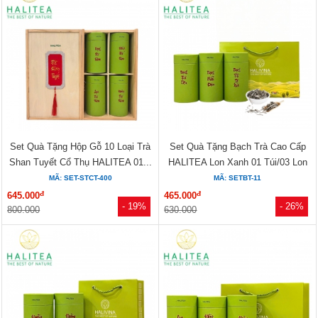
Set Quà Tặng Hộp Gỗ 10 Loại Trà
Set Quà Tặng Bạch Trà Cao Cấp
Shan Tuyết Cổ Thụ HALITEA 01...
HALITEA Lon Xanh 01 Túi/03 Lon
MÃ: SET-STCT-400
MÃ: SETBT-11
đ
đ
645.000
465.000
- 19%
- 26%
800.000
630.000