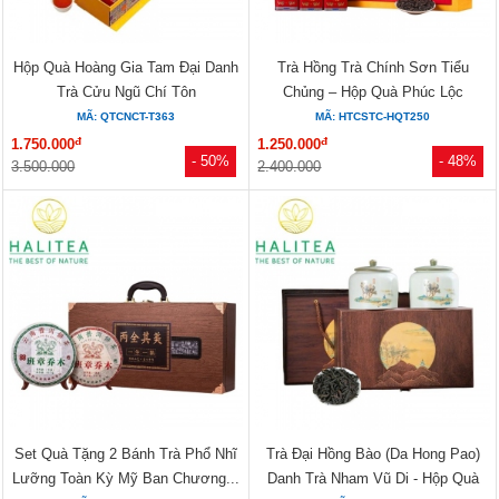
Hộp Quà Hoàng Gia Tam Đại Danh
Trà Hồng Trà Chính Sơn Tiểu
Trà Cửu Ngũ Chí Tôn
Chủng – Hộp Quà Phúc Lộc
Hoàng...
MÃ: QTCNCT-T363
MÃ: HTCSTC-HQT250
đ
đ
1.750.000
1.250.000
- 50%
- 48%
3.500.000
2.400.000
Set Quà Tặng 2 Bánh Trà Phổ Nhĩ
Trà Đại Hồng Bào (Da Hong Pao)
Lưỡng Toàn Kỳ Mỹ Ban Chương...
Danh Trà Nham Vũ Di - Hộp Quà