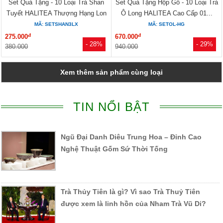
Set Quà Tặng - 10 Loại Trà Shan
Set Quà Tặng Hộp Gỗ - 10 Loại Trà
Tuyết HALITEA Thượng Hạng Lon
Ô Long HALITEA Cao Cấp 01...
Xanh
MÃ: SETSHAN3LX
MÃ: SETOL-HG
đ
đ
275.000
670.000
- 28%
- 29%
380.000
940.000
Xem thêm sản phẩm cùng loại
TIN NỔI BẬT
Ngũ Đại Danh Diêu Trung Hoa – Đỉnh Cao
Nghệ Thuật Gốm Sứ Thời Tống
Trà Thủy Tiên là gì? Vì sao Trà Thuỷ Tiên
được xem là linh hồn của Nham Trà Vũ Di?