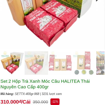
Set 2 Hộp Trà Xanh Móc Câu HALITEA Thái
Nguyên Cao Cấp 400gr
Mã hàng:
SETTX-400gr-968
| 3231 lượt xem
310.000
/Cái
đ
350.000
-11%