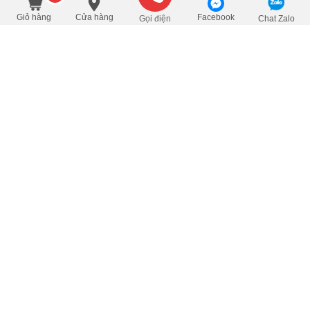
310.000
/Cái
đ
Đặt mua
350.000
Giỏ hàng
Cửa hàng
Facebook
Gọi điện
Chat Zalo