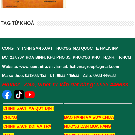
TAG TỪ KHOÁ
CÔNG TY TNHH SẢN XUẤT THƯƠNG MẠI QUỐC TẾ HALIVINA
ĐC: 237/70A HÒA BÌNH, KHU PHỐ 35, PHƯỜNG PHÚ THẠNH, TP.HCM
Website: www.sieuthitra.vn , Email: halivinagroup@gmail.com
Mã số thuế: 0312037453 - ĐT: 0833 446633 - Zalo: 0933 446633
Hotline, Zalo, Viber tư vấn đặt hàng: 0933 446633
CHÍNH SÁCH VÀ QUY ĐỊNH
CHUNG
BẢO HÀNH VÀ SỬA CHỮA
CHÍNH SÁCH ĐỔI VÀ TRẢ
HƯỚNG DẪN MUA HÀNG