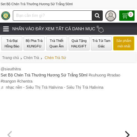
Set Bộ Chén Trà Thưởng Hương Sứ Trắng 50ml
0
NHẤN VÀO ĐÂY XEM TẤT CẢ DANH MỤC
Trà Đại
Bộ Pha Trà
Trà Thiết
Quà Tặng
Trà Túi Tam
Sản phẩm
Hồng Bào
KUNGFU
Quan Âm
HALIGIFT
Giác
mới nhất
Trang chủ
›
Chén Trà
›
Chén Trà Sứ
@sieuthitra
Set Bộ Chén Trà Thưởng Hương Sứ Trắng 50ml
#xuhuong
#tradao
#trangon
#chentra
♬ nhạc nền - Siêu Thị Trà Halivina - Siêu Thị Trà Halivina