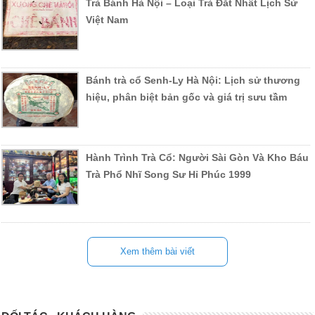
Trà Bánh Hà Nội – Loại Trà Đắt Nhất Lịch Sử
Việt Nam
Bánh trà cổ Senh-Ly Hà Nội: Lịch sử thương
hiệu, phân biệt bản gốc và giá trị sưu tầm
Hành Trình Trà Cổ: Người Sài Gòn Và Kho Báu
Trà Phổ Nhĩ Song Sư Hỉ Phúc 1999
Xem thêm bài viết