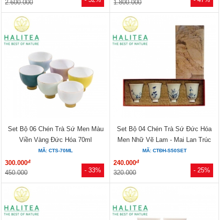
2.600.000
1.800.000
Set Bộ 06 Chén Trà Sứ Men Màu
Set Bộ 04 Chén Trà Sứ Đức Hóa
Viền Vàng Đức Hóa 70ml
Men Nhữ Vẽ Lam - Mai Lan Trúc
Cúc...
MÃ: CTS-70ML
MÃ: CTĐH-S50SET
đ
đ
300.000
240.000
- 33%
- 25%
450.000
320.000