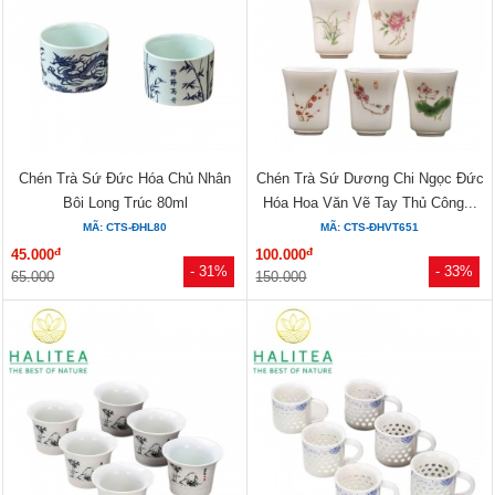
Chén Trà Sứ Đức Hóa Chủ Nhân
Chén Trà Sứ Dương Chi Ngọc Đức
Bôi Long Trúc 80ml
Hóa Hoa Văn Vẽ Tay Thủ Công...
MÃ: CTS-ĐHL80
MÃ: CTS-ĐHVT651
đ
đ
45.000
100.000
- 31%
- 33%
65.000
150.000