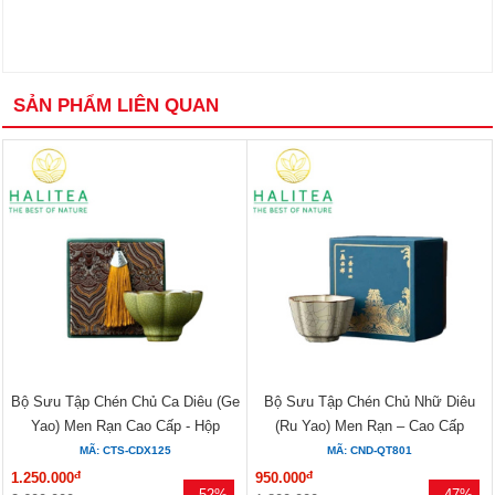
SẢN PHẨM LIÊN QUAN
Bộ Sưu Tập Chén Chủ Ca Diêu (Ge
Bộ Sưu Tập Chén Chủ Nhữ Diêu
Yao) Men Rạn Cao Cấp - Hộp
(Ru Yao) Men Rạn – Cao Cấp
Quà...
Đức...
MÃ: CTS-CDX125
MÃ: CND-QT801
đ
đ
1.250.000
950.000
- 52%
- 47%