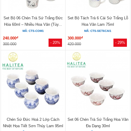
Set Bộ 06 Chén Trà Sứ Trắng Đức
Set Bộ Tách Trà 6 Cái Sứ Trắng Lỗ
Hóa 60ml – Nhiều Hoa Văn (Tùy...
Hoa Văn Lam 75ml
MÃ: CTS-COM1
MÃ: CTS-SET6CAI1
đ
đ
240.000
300.000
- 20%
- 29%
300.000
420.000
Chén Sứ Đức Hoá 2 Lớp Cách
Set 06 Chén Trà Sứ Trắng Hoa Văn
Nhiệt Họa Tiết Sơn Thủy Lam 95ml
Đa Dạng 30ml