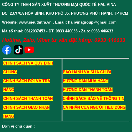
CÔNG TY TNHH SẢN XUẤT THƯƠNG MẠI QUỐC TẾ HALIVINA
ĐC: 237/70A HÒA BÌNH, KHU PHỐ 35, PHƯỜNG PHÚ THẠNH, TP.HCM
Website: www.sieuthitra.vn , Email: halivinagroup@gmail.com
Mã số thuế: 0312037453 - ĐT: 0833 446633 - Zalo: 0933 446633
Hotline, Zalo, Viber tư vấn đặt hàng: 0933 446633
CHÍNH SÁCH VÀ QUY ĐỊNH
CHUNG
BẢO HÀNH VÀ SỬA CHỮA
CHÍNH SÁCH ĐỔI VÀ TRẢ
HƯỚNG DẪN MUA HÀNG
HÀNG
HƯỚNG DẪN THANH TOÁN
CHÍNH SÁCH THANH TOÁN
CHÍNH SÁCH BẢO VỆ THÔNG TIN
CHÍNH SÁCH GIAO NHẬN
CÁ NHÂN CỦA NGƯỜI TIÊU DÙNG
HÀNG
Đơn vị chủ quản:
: