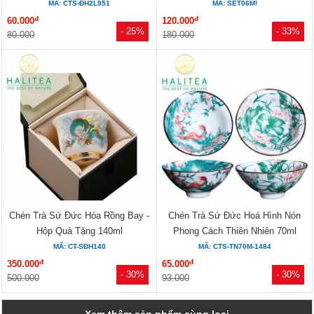
MÃ: CTS-ĐH2L951
MÃ: SET06M!
đ
đ
60.000
120.000
- 25%
- 33%
80.000
180.000
Chén Trà Sứ Đức Hóa Rồng Bay -
Chén Trà Sứ Đức Hoá Hình Nón
Hộp Quà Tặng 140ml
Phong Cách Thiên Nhiên 70ml
MÃ: CT-SĐH140
MÃ: CTS-TN70M-1484
đ
đ
350.000
65.000
- 30%
- 30%
500.000
93.000