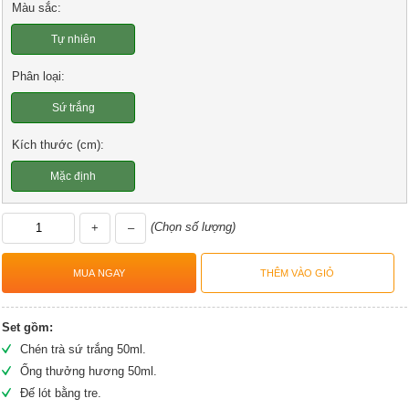
Màu sắc:
Tự nhiên
Phân loại:
Sứ trắng
Kích thước (cm):
Mặc định
(Chọn số lượng)
+
–
Set gồm:
Chén trà sứ trắng 50ml.
Ống thưởng hương 50ml.
Đế lót bằng tre.