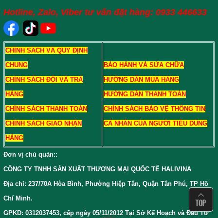
Hotline, Zalo, Viber tư vấn đặt hàng: 0933 446633
CHÍNH SÁCH VÀ QUY ĐỊNH
CHUNG
BẢO HÀNH VÀ SỬA CHỮA
CHÍNH SÁCH ĐỔI VÀ TRẢ
HƯỚNG DẪN MUA HÀNG
HÀNG
HƯỚNG DẪN THANH TOÁN
CHÍNH SÁCH THANH TOÁN
CHÍNH SÁCH BẢO VỆ THÔNG TIN
CHÍNH SÁCH GIAO NHẬN
CÁ NHÂN CỦA NGƯỜI TIÊU DÙNG
HÀNG
Đơn vị chủ quản:
:
CÔNG TY TNHH SẢN XUẤT THƯƠNG MẠI QUỐC TẾ HALIVINA
Địa chỉ: 237/70A Hòa Bình, Phường Hiệp Tân, Quận Tân Phú, TP Hồ
Chí Minh.
GPKD: 0312037453, cấp ngày 05/11/2012 Tại Sở Kế Hoạch và Đầu Tư