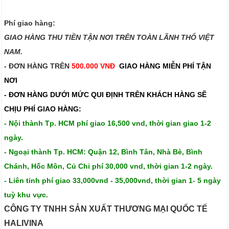
Phí giao hàng:
GIAO HÀNG THU TIỀN TẬN NƠI TRÊN TOÀN LÃNH THỔ VIỆT
NAM.​​
- ĐƠN HÀNG TRÊN
500.000 VNĐ
GIAO HÀNG MIỄN PHÍ TẬN
NƠI
- ĐƠN HÀNG DƯỚI MỨC QUI ĐỊNH TRÊN
KHÁCH HÀNG SẼ
CHỊU PHÍ GIAO HÀNG:
- Nội thành Tp. HCM phí giao 16,500 vnd, thời gian giao 1-2
ngày.
- Ngoại thành Tp. HCM: Quận 12, Bình Tân, Nhà Bè, Bình
Chánh, Hốc Môn, Củ Chi phí 30,000 vnd, thời gian 1-2 ngày.
- Liên tỉnh phí giao 33,000vnd - 35,000vnd, thời gian 1- 5 ngày
tuỳ khu vực.
CÔNG TY TNHH SẢN XUẤT THƯƠNG MẠI QUỐC TẾ
HALIVINA