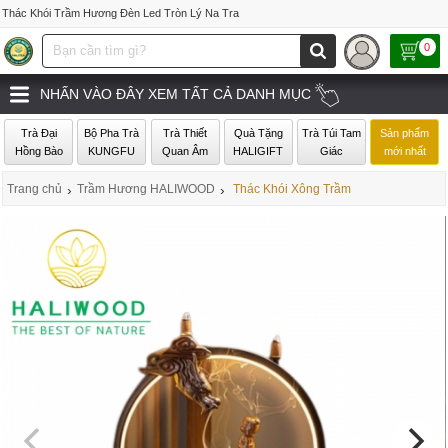
Thác Khói Trầm Hương Đèn Led Tròn Lý Na Tra
0
NHẤN VÀO ĐÂY XEM TẤT CẢ DANH MỤC
Trà Đại
Bộ Pha Trà
Trà Thiết
Quà Tặng
Trà Túi Tam
Sản phẩm
Hồng Bào
KUNGFU
Quan Âm
HALIGIFT
Giác
mới nhất
Trang chủ
›
Trầm Hương HALIWOOD
›
Thác Khói Xông Trầm