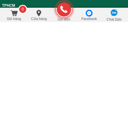
TPHCM
0
1.650.000
/Cái
đ
Đặt mua
2.250.000
Giỏ hàng
Cửa hàng
Facebook
Gọi điện
Chat Zalo
Bản đồ đường đi đến Siêu Thị Trà