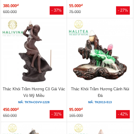
đ
đ
380.000
55.000
- 37%
- 27%
600.000
75.000
Thác Khói Trầm Hương Cô Gái Vác
Thác Khói Trầm Hương Cảnh Núi
Vò Mỹ Miều
Đá
MÃ: TKTH-CGVV-1228
MÃ: TK2013-513
đ
đ
450.000
95.000
- 31%
- 42%
650.000
165.000