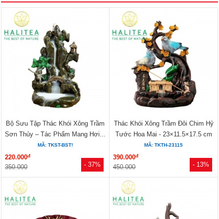
Bộ Sưu Tập Thác Khói Xông Trầm
Thác Khói Xông Trầm Đôi Chim Hỷ
Sơn Thủy – Tác Phẩm Mang Hơi...
Tước Hoa Mai - 23×11.5×17.5 cm
MÃ: TKST-BST!
MÃ: TKTH-23115
đ
đ
220.000
390.000
- 37%
- 13%
350.000
450.000