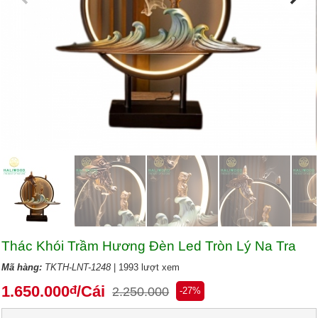
Thác Khói Trầm Hương Đèn Led Tròn Lý Na Tra
Mã hàng:
TKTH-LNT-1248
| 1993 lượt xem
1.650.000
/Cái
đ
2.250.000
-27%