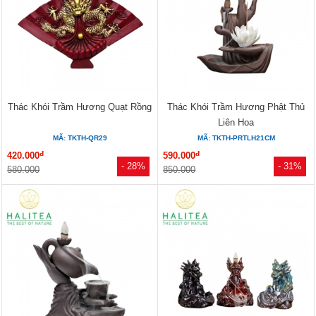
Thác Khói Trầm Hương Quạt Rồng
Thác Khói Trầm Hương Phật Thủ
Liên Hoa
MÃ: TKTH-QR29
MÃ: TKTH-PRTLH21CM
đ
đ
420.000
590.000
- 28%
- 31%
580.000
850.000