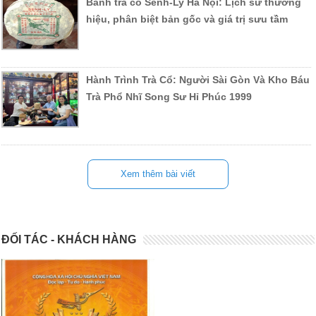
Bánh trà cổ Senh-Ly Hà Nội: Lịch sử thương
hiệu, phân biệt bản gốc và giá trị sưu tầm
Hành Trình Trà Cổ: Người Sài Gòn Và Kho Báu
Trà Phổ Nhĩ Song Sư Hỉ Phúc 1999
Xem thêm bài viết
ĐỐI TÁC - KHÁCH HÀNG