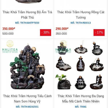
Thác Khói Trầm Hương Bộ Ấm Trà
Thác Khói Trầm Hương Rồng Cát
Phật Thủ
Tường
MÃ: TKTH-BATPT650
MÃ: TKTH-RDO13
đ
đ
350.000
290.000
- 30%
- 17%
500.000
350.000
Thác Khói Trầm Hương Tiểu Cảnh
Thác Khói Trầm Hương Đa Dạng
Nam Sơn Hùng Vỹ
Mẫu Mã Cảnh Thiên Nhiên
MÃ: TKTH-M192501
MÃ: TKM1