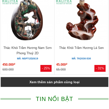
Thác Khói Trầm Hương Nam Sơn
Thác Khói Trầm Hương Lá Sen
Phong Thuỷ 2D
MÃ: NSPT-2D2619
MÃ: TK2030-530
đ
đ
450.000
45.000
- 25%
- 31%
600.000
65.000
Xem thêm sản phẩm cùng loại
TIN NỔI BẬT