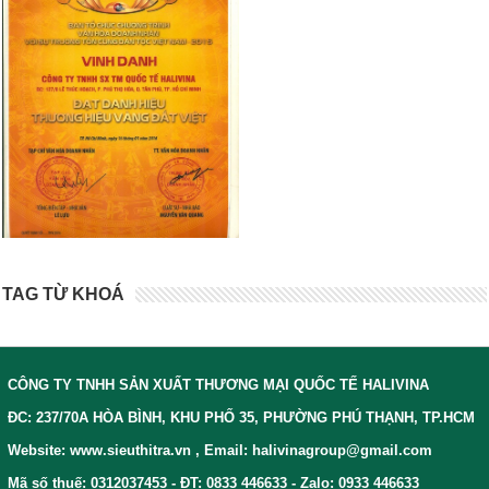
TAG TỪ KHOÁ
CÔNG TY TNHH SẢN XUẤT THƯƠNG MẠI QUỐC TẾ HALIVINA
ĐC: 237/70A HÒA BÌNH, KHU PHỐ 35, PHƯỜNG PHÚ THẠNH, TP.HCM
Website: www.sieuthitra.vn , Email: halivinagroup@gmail.com
Mã số thuế: 0312037453 - ĐT: 0833 446633 - Zalo: 0933 446633