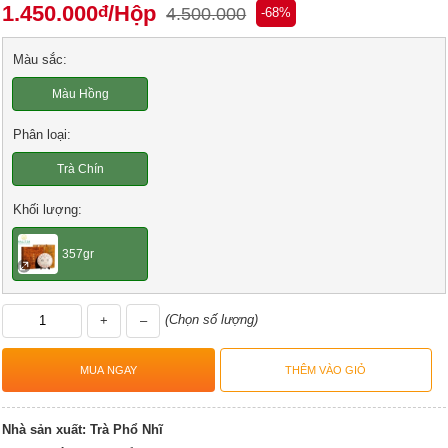
1.450.000
/Hộp
đ
4.500.000
-68%
Màu sắc:
Màu Hồng
Phân loại:
Trà Chín
Khối lượng:
357gr
(Chọn số lượng)
+
–
Nhà sản xuất:
Trà Phổ Nhĩ