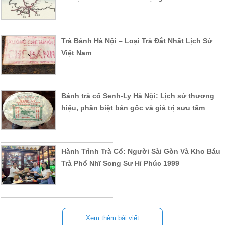
Trà Bánh Hà Nội – Loại Trà Đắt Nhất Lịch Sử
Việt Nam
Bánh trà cổ Senh-Ly Hà Nội: Lịch sử thương
hiệu, phân biệt bản gốc và giá trị sưu tầm
Hành Trình Trà Cổ: Người Sài Gòn Và Kho Báu
Trà Phổ Nhĩ Song Sư Hỉ Phúc 1999
Xem thêm bài viết