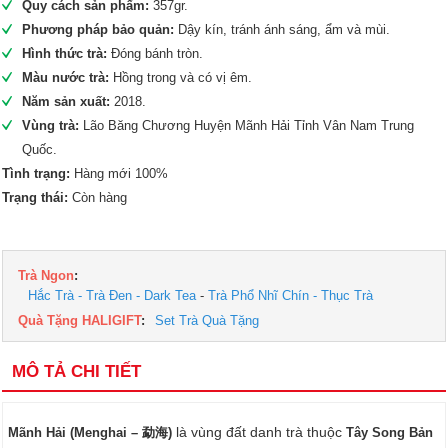
Quy cách sản phẩm:
357gr.
Phương pháp bảo quản:
Dậy kín, tránh ánh sáng, ẩm và mùi.
Hình thức trà:
Đóng bánh tròn.
Màu nước trà:
Hồng trong và có vị êm.
Năm sản xuất:
2018.
Vùng trà:
Lão Băng Chương Huyện Mãnh Hải Tỉnh Vân Nam Trung
Quốc.
Tình trạng:
Hàng mới 100%
Trạng thái:
Còn hàng
Trà Ngon
:
Hắc Trà - Trà Đen - Dark Tea
-
Trà Phổ Nhĩ Chín - Thục Trà
Quà Tặng HALIGIFT
:
Set Trà Quà Tặng
MÔ TẢ CHI TIẾT
là vùng đất danh trà thuộc
Mãnh Hải (Menghai – 勐海)
Tây Song Bản