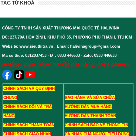
TAG TỪ KHOÁ
CÔNG TY TNHH SẢN XUẤT THƯƠNG MẠI QUỐC TẾ HALIVINA
ĐC: 237/70A HÒA BÌNH, KHU PHỐ 35, PHƯỜNG PHÚ THẠNH, TP.HCM
Website: www.sieuthitra.vn , Email: halivinagroup@gmail.com
Mã số thuế: 0312037453 - ĐT: 0833 446633 - Zalo: 0933 446633
Hotline, Zalo, Viber tư vấn đặt hàng: 0933 446633
CHÍNH SÁCH VÀ QUY ĐỊNH
CHUNG
BẢO HÀNH VÀ SỬA CHỮA
CHÍNH SÁCH ĐỔI VÀ TRẢ
HƯỚNG DẪN MUA HÀNG
HÀNG
HƯỚNG DẪN THANH TOÁN
CHÍNH SÁCH THANH TOÁN
CHÍNH SÁCH BẢO VỆ THÔNG TIN
CHÍNH SÁCH GIAO NHẬN
CÁ NHÂN CỦA NGƯỜI TIÊU DÙNG