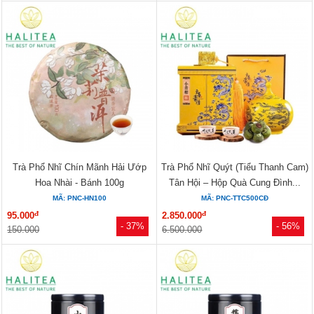
Trà Phổ Nhĩ Chín Mãnh Hải Ướp
Trà Phổ Nhĩ Quýt (Tiểu Thanh Cam)
Hoa Nhài - Bánh 100g
Tân Hội – Hộp Quà Cung Đình...
MÃ: PNC-HN100
MÃ: PNC-TTC500CĐ
đ
đ
95.000
2.850.000
- 37%
- 56%
150.000
6.500.000