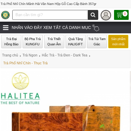
Trà Phổ Nhĩ Chín Mãnh Hải Vân Nam Hộp Gỗ Cao Cấp Bánh 357gr
0
NHẤN VÀO ĐÂY XEM TẤT CẢ DANH MỤC
Trà Đại
Bộ Pha Trà
Trà Thiết
Quà Tặng
Trà Túi Tam
Sản phẩm
Hồng Bào
KUNGFU
Quan Âm
HALIGIFT
Giác
mới nhất
Trang chủ
›
Trà Ngon
›
Hắc Trà - Trà Đen - Dark Tea
›
Trà Phổ Nhĩ Chín - Thục Trà