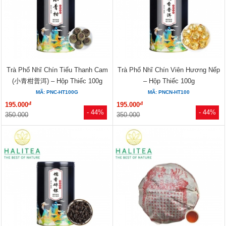
Trà Phổ Nhĩ Chín Tiểu Thanh Cam
Trà Phổ Nhĩ Chín Viên Hương Nếp
(小青柑普洱) – Hộp Thiếc 100g
– Hộp Thiếc 100g
MÃ: PNC-HT100G
MÃ: PNCN-HT100
đ
đ
195.000
195.000
- 44%
- 44%
350.000
350.000