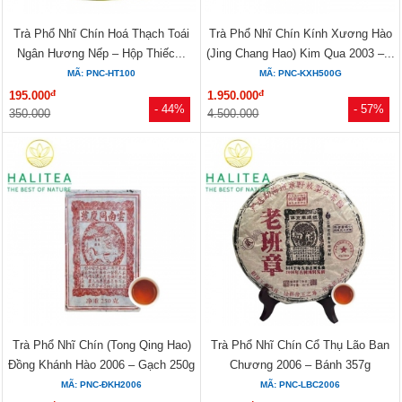
Trà Phổ Nhĩ Chín Hoá Thạch Toái
Trà Phổ Nhĩ Chín Kính Xương Hào
Ngân Hương Nếp – Hộp Thiếc...
(Jing Chang Hao) Kim Qua 2003 –...
MÃ: PNC-HT100
MÃ: PNC-KXH500G
đ
đ
195.000
1.950.000
- 44%
- 57%
350.000
4.500.000
Trà Phổ Nhĩ Chín (Tong Qing Hao)
Trà Phổ Nhĩ Chín Cổ Thụ Lão Ban
Đồng Khánh Hào 2006 – Gạch 250g
Chương 2006 – Bánh 357g
MÃ: PNC-ĐKH2006
MÃ: PNC-LBC2006