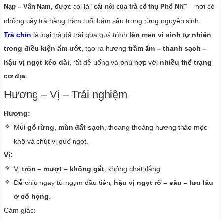
, được coi là “
” – nơi có
Nạp – Vân Nam
cái nôi của trà cổ thụ Phổ Nhĩ
những cây trà hàng trăm tuổi bám sâu trong rừng nguyên sinh.
Trà chín
là loại trà đã trải qua quá trình
lên men vi sinh tự nhiên
trong điều kiện ẩm ướt
, tạo ra hương
trầm ấm – thanh sạch –
hậu vị ngọt kéo dài
, rất dễ uống và phù hợp với
nhiều thể trạng
cơ địa
.
Hương – Vị – Trải nghiệm
Hương:
Mùi
gỗ rừng, mùn đất sạch
, thoang thoảng hương thảo mộc
khô và chút vị quế ngọt.
Vị:
Vị
tròn – mượt – không gắt
, không chát đắng.
Dễ chịu ngay từ ngụm đầu tiên,
hậu vị ngọt rõ – sâu – lưu lâu
ở cổ họng
.
Cảm giác: