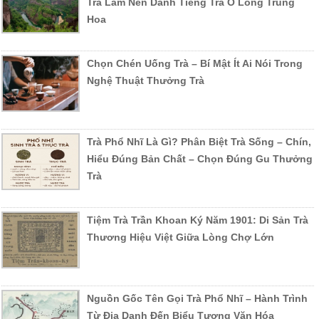
Trà Làm Nên Danh Tiếng Trà Ô Long Trung
Hoa
Chọn Chén Uống Trà – Bí Mật Ít Ai Nói Trong
Nghệ Thuật Thưởng Trà
Trà Phổ Nhĩ Là Gì? Phân Biệt Trà Sống – Chín,
Hiểu Đúng Bản Chất – Chọn Đúng Gu Thưởng
Trà
Tiệm Trà Trần Khoan Ký Năm 1901: Di Sản Trà
Thương Hiệu Việt Giữa Lòng Chợ Lớn
Nguồn Gốc Tên Gọi Trà Phổ Nhĩ – Hành Trình
Từ Địa Danh Đến Biểu Tượng Văn Hóa