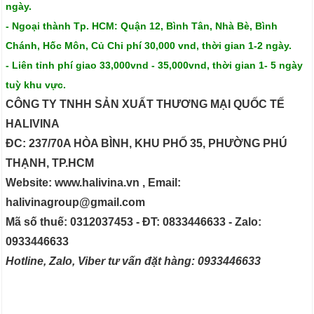
ngày.
- Ngoại thành Tp. HCM: Quận 12, Bình Tân, Nhà Bè, Bình
Chánh, Hốc Môn, Củ Chi phí 30,000 vnd, thời gian 1-2 ngày.
- Liên tỉnh phí giao 33,000vnd - 35,000vnd, thời gian 1- 5 ngày
tuỳ khu vực.
CÔNG TY TNHH SẢN XUẤT THƯƠNG MẠI QUỐC TẾ
HALIVINA
ĐC: 237/70A HÒA BÌNH, KHU PHỐ 35, PHƯỜNG PHÚ
THẠNH, TP.HCM
Website: www.halivina.vn , Email:
halivinagroup@gmail.com
Mã số thuế: 0312037453 - ĐT: 0833446633 - Zalo:
0933446633
Hotline, Zalo, Viber tư vấn đặt hàng: 0933446633