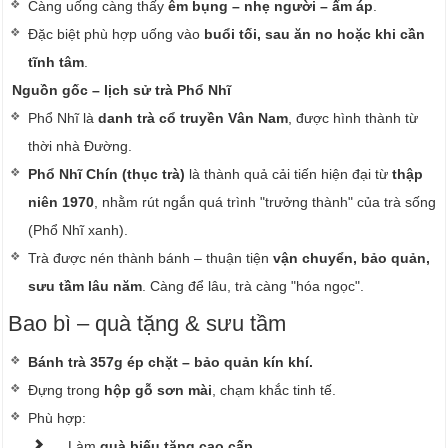
Càng uống càng thấy
êm bụng – nhẹ người – ấm áp
.
Đặc biệt phù hợp uống vào
buổi tối, sau ăn no hoặc khi cần
tĩnh tâm
.
Nguồn gốc – lịch sử trà Phổ Nhĩ
Phổ Nhĩ là
danh trà cổ truyền Vân Nam
, được hình thành từ
thời nhà Đường.
Phổ Nhĩ Chín (thục trà)
là thành quả cải tiến hiện đại từ
thập
niên 1970
, nhằm rút ngắn quá trình "trưởng thành" của trà sống
(Phổ Nhĩ xanh).
Trà được nén thành bánh – thuận tiện
vận chuyển, bảo quản,
sưu tầm lâu năm
. Càng để lâu, trà càng "hóa ngọc".
Bao bì – quà tặng & sưu tầm
Bánh trà 357g ép chặt – bảo quản kín khí.
Đựng trong
hộp gỗ sơn mài
, chạm khắc tinh tế.
Phù hợp:
Làm
quà biếu tặng cao cấp.