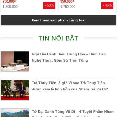
đ
đ
750.000
950.000
- 50%
- 46%
1.500.000
1.750.000
Xem thêm sản phẩm cùng loại
TIN NỔI BẬT
Ngũ Đại Danh Diêu Trung Hoa – Đỉnh Cao
Nghệ Thuật Gốm Sứ Thời Tống
Trà Thủy Tiên là gì? Vì sao Trà Thuỷ Tiên
được xem là linh hồn của Nham Trà Vũ Di?
Tứ Đại Danh Tùng Vũ Di – 4 Tuyệt Phẩm Nham