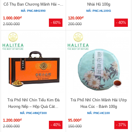
Cổ Thụ Ban Chương Mãnh Hải –...
Nhài Hũ 100g
MÃ: PNC-MH1990
MÃ: PNC-HL100G
đ
đ
1.000.000
120.000
- 60%
- 40%
2.500.000
200.000
Trà Phổ Nhĩ Chín Tiểu Kim Đà
Trà Phổ Nhĩ Chín Mãnh Hải Ướp
Hương Nếp – Hộp Quà Cát...
Hoa Cúc - Bánh 100g
MÃ: PNC-HNQT300
MÃ: PNC-HC100
đ
đ
1.200.000
95.000
- 40%
- 37%
2.000.000
150.000