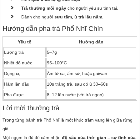
Trà thưởng mỗi ngày
cho người yêu sự tĩnh tại.
Dành cho người
sưu tầm, ủ trà lâu năm.
Hướng dẫn pha trà Phổ Nhĩ Chín
Yếu tố
Hướng dẫn
Lượng trà
5–7g
Nhiệt độ nước
95–100°C
Dụng cụ
Ấm tử sa, ấm sứ, hoặc gaiwan
Hãm lần đầu
10s tráng trà, sau đó ủ 30–60s
Pha được
8–12 lần nước (với trà ngon)
Lời mời thưởng trà
Trong từng bánh trà Phổ Nhĩ là một khúc trầm vang lên giữa rừng
già.
Một ngụm là đủ để cảm nhận
độ sâu của thời gian – sự tĩnh của