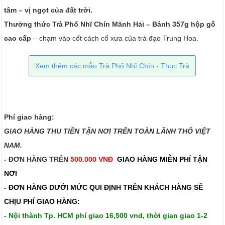
tâm – vị ngọt của đất trời.
Thưởng thức Trà Phổ Nhĩ Chín Mãnh Hải – Bánh 357g hộp gỗ
cao cấp
– chạm vào cốt cách cổ xưa của trà đạo Trung Hoa.
Xem thêm các mẫu Trà Phổ Nhĩ Chín - Thục Trà
Phí giao hàng:
GIAO HÀNG THU TIỀN TẬN NƠI TRÊN TOÀN LÃNH THỔ VIỆT
NAM.​​
- ĐƠN HÀNG TRÊN
500.000 VNĐ
GIAO HÀNG MIỄN PHÍ TẬN
NƠI
- ĐƠN HÀNG DƯỚI MỨC QUI ĐỊNH TRÊN
KHÁCH HÀNG SẼ
CHỊU PHÍ GIAO HÀNG:
- Nội thành Tp. HCM phí giao 16,500 vnd, thời gian giao 1-2