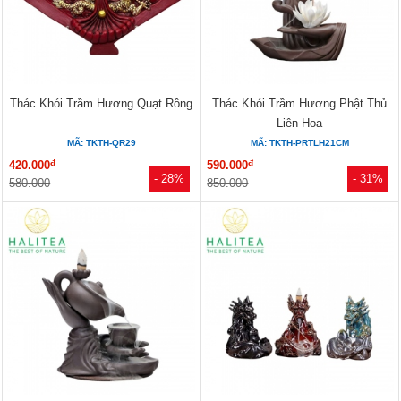
Thác Khói Trầm Hương Quạt Rồng
Thác Khói Trầm Hương Phật Thủ
Liên Hoa
MÃ: TKTH-QR29
MÃ: TKTH-PRTLH21CM
đ
đ
420.000
590.000
- 28%
- 31%
580.000
850.000