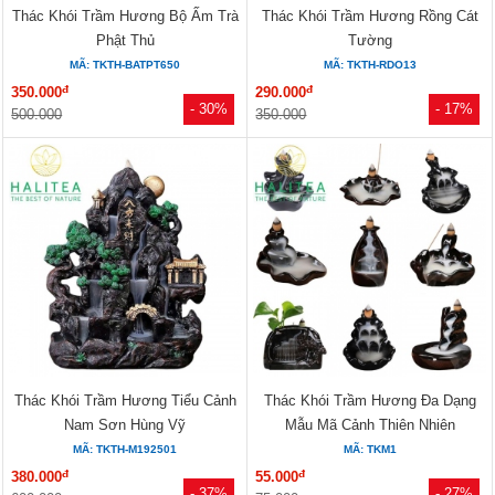
Thác Khói Trầm Hương Bộ Ấm Trà
Thác Khói Trầm Hương Rồng Cát
Phật Thủ
Tường
MÃ: TKTH-BATPT650
MÃ: TKTH-RDO13
đ
đ
350.000
290.000
- 30%
- 17%
500.000
350.000
Thác Khói Trầm Hương Tiểu Cảnh
Thác Khói Trầm Hương Đa Dạng
Nam Sơn Hùng Vỹ
Mẫu Mã Cảnh Thiên Nhiên
MÃ: TKTH-M192501
MÃ: TKM1
đ
đ
380.000
55.000
- 37%
- 27%