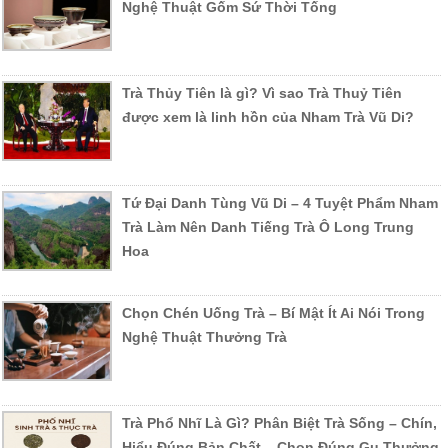
Nghệ Thuật Gốm Sứ Thời Tống
Trà Thủy Tiên là gì? Vì sao Trà Thuỷ Tiên
được xem là linh hồn của Nham Trà Vũ Di?
Tứ Đại Danh Tùng Vũ Di – 4 Tuyệt Phẩm Nham
Trà Làm Nên Danh Tiếng Trà Ô Long Trung
Hoa
Chọn Chén Uống Trà – Bí Mật Ít Ai Nói Trong
Nghệ Thuật Thưởng Trà
Trà Phổ Nhĩ Là Gì? Phân Biệt Trà Sống – Chín,
Hiểu Đúng Bản Chất – Chọn Đúng Gu Thưởng