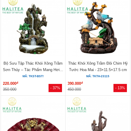
Bộ Sưu Tập Thác Khói Xông Trầm
Thác Khói Xông Trầm Đôi Chim Hỷ
Sơn Thủy – Tác Phẩm Mang Hơi...
Tước Hoa Mai - 23×11.5×17.5 cm
MÃ: TKST-BST!
MÃ: TKTH-23115
đ
đ
220.000
390.000
- 37%
- 13%
350.000
450.000