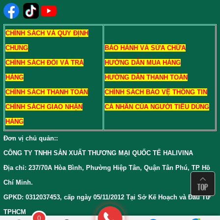
CHÍNH SÁCH VÀ QUY ĐỊNH
CHUNG
BẢO HÀNH VÀ SỬA CHỮA
CHÍNH SÁCH ĐỔI VÀ TRẢ
HƯỚNG DẪN MUA HÀNG
HÀNG
HƯỚNG DẪN THANH TOÁN
CHÍNH SÁCH THANH TOÁN
CHÍNH SÁCH BẢO VỆ THÔNG TIN
CHÍNH SÁCH GIAO NHẬN
CÁ NHÂN CỦA NGƯỜI TIÊU DÙNG
HÀNG
Đơn vị chủ quản:
:
CÔNG TY TNHH SẢN XUẤT THƯƠNG MẠI QUỐC TẾ HALIVINA
Địa chỉ: 237/70A Hòa Bình, Phường Hiệp Tân, Quận Tân Phú, TP Hồ
Chí Minh.
GPKD: 0312037453, cấp ngày 05/11/2012 Tại Sở Kế Hoạch và Đầu Tư
TPHCM
0