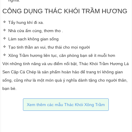
CÔNG DỤNG THÁC KHÓI TRẦM HƯƠNG
Tẩy hung khí đi xa.
Nhà cửa ấm cúng, thơm tho .
Làm sạch không gian sống
Tạo tinh thần an vui, thư thái cho mọi người
Xông Trầm hương liên tục, căn phòng bạn sẽ ít muỗi hơn
Với những tính năng và ưu điểm nổi bật, Thác Khói Trầm Hương Lá
Sen Cặp Cá Chép là sản phẩm hoàn hảo để trang trí không gian
sống, cũng như là một món quà ý nghĩa dành tặng cho người thân,
bạn bè.
Xem thêm các mẫu Thác Khói Xông Trầm