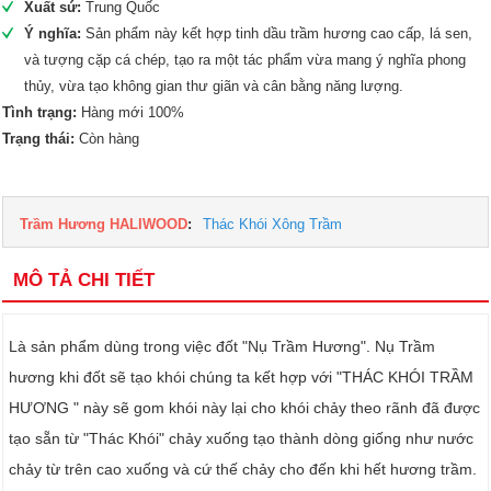
Xuất sứ:
Trung Quốc
Ý nghĩa:
Sản phẩm này kết hợp tinh dầu trầm hương cao cấp, lá sen,
và tượng cặp cá chép, tạo ra một tác phẩm vừa mang ý nghĩa phong
thủy, vừa tạo không gian thư giãn và cân bằng năng lượng.
Tình trạng:
Hàng mới 100%
Trạng thái:
Còn hàng
Trầm Hương HALIWOOD
:
Thác Khói Xông Trầm
MÔ TẢ CHI TIẾT
Là sản phẩm dùng trong việc đốt "Nụ Trầm Hương". Nụ Trầm
hương khi đốt sẽ tạo khói chúng ta kết hợp với "THÁC KHÓI TRẦM
HƯƠNG " này sẽ gom khói này lại cho khói chảy theo rãnh đã được
tạo sẵn từ "Thác Khói" chảy xuống tạo thành dòng giống như nước
chảy từ trên cao xuống và cứ thế chảy cho đến khi hết hương trầm.