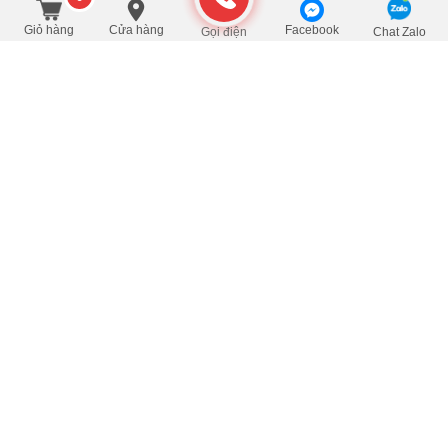
250.000
/Cái
đ
Đặt mua
350.000
Giỏ hàng
Cửa hàng
Facebook
Gọi điện
Chat Zalo
Bản đồ đường đi đến Siêu Thị Trà