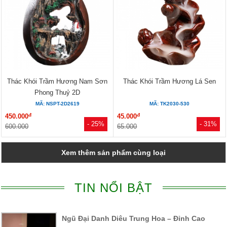
Thác Khói Trầm Hương Nam Sơn
Thác Khói Trầm Hương Lá Sen
Phong Thuỷ 2D
MÃ: NSPT-2D2619
MÃ: TK2030-530
đ
đ
450.000
45.000
- 25%
- 31%
600.000
65.000
Xem thêm sản phẩm cùng loại
TIN NỔI BẬT
Ngũ Đại Danh Diêu Trung Hoa – Đỉnh Cao