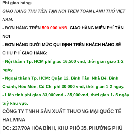
Phí giao hàng:
GIAO HÀNG THU TIỀN TẬN NƠI TRÊN TOÀN LÃNH THỔ VIỆT
NAM.​​
- ĐƠN HÀNG TRÊN
500.000 VNĐ
GIAO HÀNG MIỄN PHÍ TẬN
NƠI
- ĐƠN HÀNG DƯỚI MỨC QUI ĐỊNH TRÊN
KHÁCH HÀNG SẼ
CHỊU PHÍ GIAO HÀNG:
- Nội thành Tp. HCM phí giao 16,500 vnd, thời gian giao 1-2
ngày.
- Ngoại thành Tp. HCM: Quận 12, Bình Tân, Nhà Bè, Bình
Chánh, Hốc Môn, Củ Chi phí 30,000 vnd, thời gian 1-2 ngày.
- Liên tỉnh phí giao 33,000vnd - 35,000vnd, thời gian 1- 5 ngày
tuỳ khu vực.
CÔNG TY TNHH SẢN XUẤT THƯƠNG MẠI QUỐC TẾ
HALIVINA
ĐC: 237/70A HÒA BÌNH, KHU PHỐ 35, PHƯỜNG PHÚ