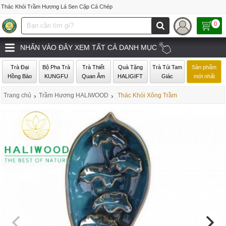
Thác Khói Trầm Hương Lá Sen Cặp Cá Chép
0
NHẤN VÀO ĐÂY XEM TẤT CẢ DANH MỤC
Trà Đại
Bộ Pha Trà
Trà Thiết
Quà Tặng
Trà Túi Tam
Sản phẩm
Hồng Bào
KUNGFU
Quan Âm
HALIGIFT
Giác
mới nhất
Trang chủ
›
Trầm Hương HALIWOOD
›
Thác Khói Xông Trầm