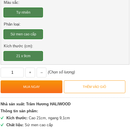
Màu sắc:
Tự nhiên
Phân loại:
Sứ men cao cấp
Kích thước (cm):
21 x 9cm
(Chọn số lượng)
+
–
Nhà sản xuất:
Trầm Hương HALIWOOD
Thông tin sản phẩm:
Kích thước:
Cao 21cm, ngang 9,1cm
Chất liệu:
Sứ men cao cấp