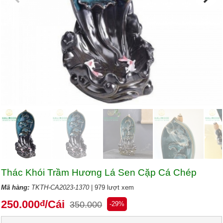
Thác Khói Trầm Hương Lá Sen Cặp Cá Chép
Mã hàng:
TKTH-CA2023-1370
| 979 lượt xem
250.000
/Cái
đ
350.000
-29%