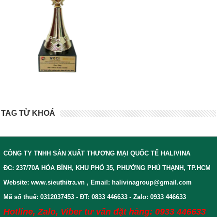
TAG TỪ KHOÁ
CÔNG TY TNHH SẢN XUẤT THƯƠNG MẠI QUỐC TẾ HALIVINA
ĐC: 237/70A HÒA BÌNH, KHU PHỐ 35, PHƯỜNG PHÚ THẠNH, TP.HCM
Website: www.sieuthitra.vn , Email: halivinagroup@gmail.com
Mã số thuế: 0312037453 - ĐT: 0833 446633 - Zalo: 0933 446633
Hotline, Zalo, Viber tư vấn đặt hàng: 0933 446633